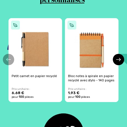
Petit carnet en papier recyclé
Bloc notes à spirale en papier
C
recyclé avec stylo - 140 pages
r
Prix unitaire :
Prix unitaire :
Pr
6.68 €
1.93 €
100
100
pour
pièces
pour
pièces
p