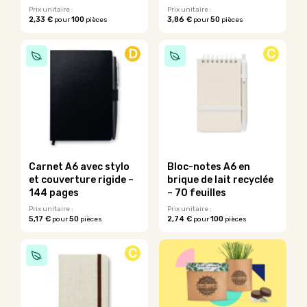
du
Prix unitaire :
Prix unitaire :
produit
2,33 €
100
3,86 €
50
pour
pièces
pour
pièces
D
C
Carnet A6 avec stylo
Bloc-notes A6 en
et couverture rigide –
brique de lait recyclée
144 pages
– 70 feuilles
Prix unitaire :
Prix unitaire :
5,17 €
50
2,74 €
100
pour
pièces
pour
pièces
C