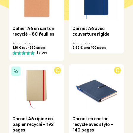
bienvenue ou de remerciement. Grâce à la personnalisation,
vous donnez du sens à ce présent. Ajoutez dès maintenant
le logo de votre entreprise ou un message qui vous
représente pour l’offrir à vos collaborateurs ou clients.
Cahier A6 en carton
Carnet A6 avec
recyclé – 80 feuilles
couverture rigide
Prix unitaire :
Prix unitaire :
1,10 €
250
2,52 €
100
pour
pièces
pour
pièces
1 avis
Ce
produit
C
C
a
plusieurs
variations.
Les
options
peuvent
être
choisies
sur
Carnet A6 rigide en
Carnet en carton
la
papier recyclé – 192
recyclé avec stylo –
page
pages
140 pages