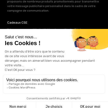
proposons de nombreux produits promotionnels pour transmettre
votre message publicitaire personnalisé dans le cadre de votre
campagne de communication.
Cadeaux CSE
Découvrez une multitude d’idées de goodies à offrir à vos
collaborateurs. Les experts produits de Good Act ont déniché pour
votre
CSE
près de 2000 références de cadeaux personnalisables.
Autant d’idées potentielles pour trouver le cadeau qui contribuera
à renforcer votre image de marque.
Goodies RSE
Vous souhaitez communiquer en accord avec vos valeurs ? Ca
tombe bien ! Un grand nombre de produits présents sur Good Act
sont fabriqués en France et en Europe.
Notre sélection RSE
vous
permet de trouver un goodies parfait pour votre campagne de
communication. Des produits fabriqués avec amour dans de
bonnes conditions et un impact limité sur la planête.