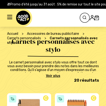
🎁Promo d'été jusqu'au 31 août : 5% de remise sur tout le site
Rechercher :
Accueil
>
Accessoires de bureau publicitaire
>
Carnets personnalisés
>
Carnets personnalisés avec
Carnets personnalisés avec
stylo
stylo
Le carnet personnalisé avec stylo vous offre tout ce dont
vous avez besoin pour prendre des notes dans les meilleures
conditions. Qu’il s’agisse d’un moyen d’expression ou d’un
moyen de s’organiser, ce goodies saura parfaitement
s’intégrer dans la vie de vos collaborateurs, clients ou
20 résultats
partenaires. Vous organisez un événement prochainement
ou prévoyez d’accueillir plusieurs collaborateurs ? Offrez leur
dès maintenant un
carnet publicitaire
avec stylo. C’est le
kit idéal pour commencer à écrire une nouvelle histoire. Pour
en faire un cadeau unique, vous pouvez le personnaliser
C
C
avec le logo de votre entreprise.