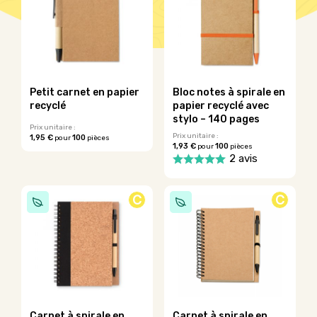
Petit carnet en papier
Bloc notes à spirale en
recyclé
papier recyclé avec
stylo – 140 pages
Prix unitaire :
Prix unitaire :
1,95 €
100
pour
pièces
1,93 €
100
pour
pièces
Ce
2 avis
produit
a
Ce
plusieurs
produit
C
C
variations.
a
Les
plusieurs
options
variations.
peuvent
Les
être
options
choisies
peuvent
sur
être
la
choisies
page
sur
Carnet à spirale en
Carnet à spirale en