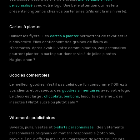
personnalisé
avec votre logo. Une belle attention qui restera
présente longtemps chez vos partenaires (s’ils ont la main verte).
Cartes à planter
Oubliez les flyers ! Les
cartes à planter
permettent de favoriser la
biodiversité. Elles contiennent des graines de fleurs ou
d’aromates. Après avoir lu votre communication, vos partenaires
pourront planter la carte pour donner vie à de jolies plantes.
Magique non ?
Goodies comestibles
Le meilleur goodies n’est il pas celui que l’on consomme ? Offrez à
vos clients et prospects des
goodies alimentaires
avec votre logo.
Le choix est large :
chocolats
,
bonbons
, biscuits et même .. des
insectes ! Plutôt sucré ou plutôt salé ?
Vêtements publicitaires
Sweats, pulls, vestes et
t-shirts personnalisés
: des vêtements
personnalisés originaux en matière responsable (coton bio,
recyclé…) pour offrir la meilleure impression de votre équipe lors