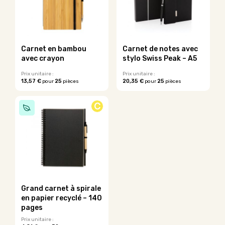
Carnet en bambou
Carnet de notes avec
avec crayon
stylo Swiss Peak – A5
Prix unitaire :
Prix unitaire :
13,57 €
25
20,35 €
25
pour
pièces
pour
pièces
Ce
Ce
produit
produit
C
a
a
plusieurs
plusieurs
variations.
variations.
Les
Les
options
options
peuvent
peuvent
être
être
choisies
choisies
sur
sur
Grand carnet à spirale
la
la
en papier recyclé – 140
page
page
pages
du
du
Prix unitaire :
produit
produit