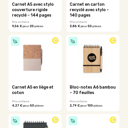
sur
Carnet A5 avec stylo
Carnet en carton
la
couverture rigide
recyclé avec stylo –
page
recyclé – 144 pages
140 pages
du
Prix unitaire :
Prix unitaire :
produit
9,56 €
20
3,86 €
50
pour
pièces
pour
pièces
Ce
produit
C
C
a
plusieurs
variations.
Les
options
peuvent
être
choisies
sur
Carnet A5 en liège et
Bloc-notes A6 bambou
la
coton
– 70 feuilles
page
du
Prix unitaire :
Prix unitaire :
4,27 €
50
2,79 €
100
pour
pièces
pour
pièces
produit
Ce
Ce
produit
produit
C
C
a
a
plusieurs
plusieurs