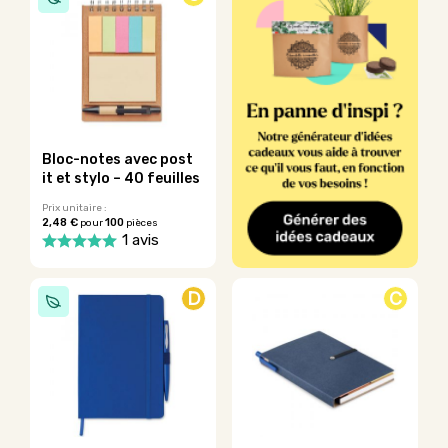
plusieurs
variations.
Les
options
peuvent
être
choisies
sur
Bloc-notes avec post
la
it et stylo – 40 feuilles
page
du
Prix unitaire :
2,48 €
100
pour
pièces
produit
1 avis
Ce
produit
D
C
a
plusieurs
variations.
Les
options
peuvent
être
choisies