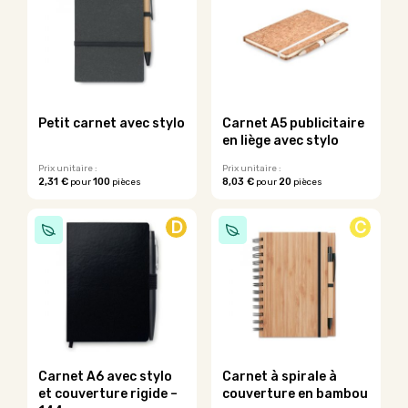
variations.
variations.
Les
Les
options
options
peuvent
peuvent
être
être
choisies
choisies
sur
sur
Petit carnet avec stylo
Carnet A5 publicitaire
la
la
en liège avec stylo
page
page
du
du
Prix unitaire :
Prix unitaire :
2,31 €
100
8,03 €
20
pour
pièces
pour
pièces
produit
produit
Ce
produit
D
C
a
plusieurs
variations.
Les
options
peuvent
être
choisies
sur
Carnet A6 avec stylo
Carnet à spirale à
la
et couverture rigide –
couverture en bambou
page