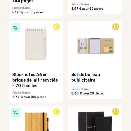
144 pages
du
Prix unitaire :
Prix unitaire :
8,07 €
20
pour
pièces
produit
5,17 €
50
pour
pièces
C
D
Bloc-notes A6 en
Set de bureau
brique de lait recyclée
publicitaire
– 70 feuilles
Prix unitaire :
Prix unitaire :
8,68 €
20
pour
pièces
2,74 €
100
pour
pièces
C
D