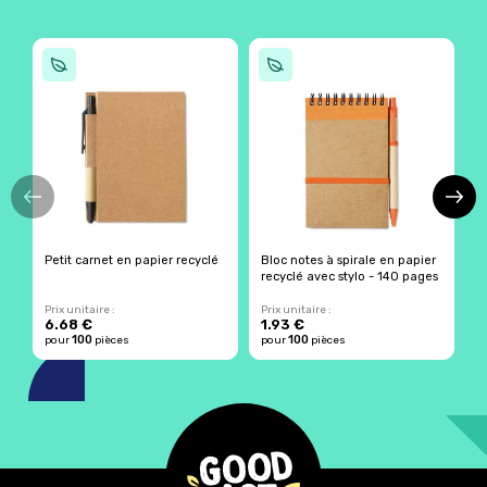
Petit carnet en papier recyclé
Bloc notes à spirale en papier
C
recyclé avec stylo - 140 pages
r
Prix unitaire :
Prix unitaire :
Pr
6.68 €
1.93 €
100
100
pour
pièces
pour
pièces
p