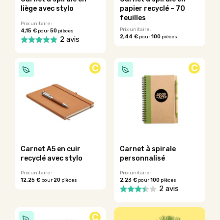
du
la
liège avec stylo
papier recyclé – 70
produit
page
feuilles
du
Prix unitaire :
Prix unitaire :
4,15 €
50
pour
pièces
produit
2,44 €
100
pour
pièces
2 avis
Ce
Ce
produit
produit
a
C
C
a
plusieurs
plusieurs
variations.
variations.
Les
Les
options
options
peuvent
peuvent
être
être
choisies
choisies
sur
sur
la
Carnet A5 en cuir
Carnet à spirale
la
page
recyclé avec stylo
personnalisé
page
du
du
Prix unitaire :
Prix unitaire :
produit
12,25 €
20
2,23 €
100
pour
pièces
pour
pièces
produit
2 avis
Ce
produit
C
a