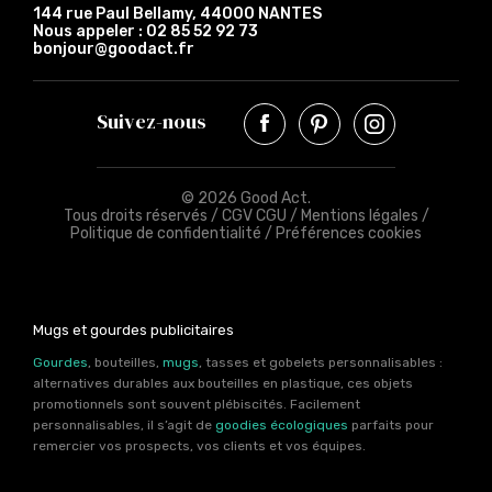
144 rue Paul Bellamy, 44000 NANTES
Nous appeler :
02 85 52 92 73
bonjour@goodact.fr
Suivez-nous
© 2026 Good Act.
Tous droits réservés /
CGV CGU
/
Mentions légales
/
Politique de confidentialité
/
Préférences cookies
Mugs et gourdes publicitaires
Gourdes
, bouteilles,
mugs
, tasses et gobelets personnalisables :
alternatives durables aux bouteilles en plastique, ces objets
promotionnels sont souvent plébiscités. Facilement
personnalisables, il s’agit de
goodies écologiques
parfaits pour
remercier vos prospects, vos clients et vos équipes.