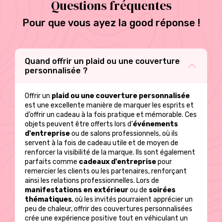
Questions fréquentes
variations.
Les
Les
options
Pour que vous ayez la good réponse !
options
peuvent
peuvent
être
être
choisies
choisies
sur
sur
Quand offrir un plaid ou une couverture
la
la
personnalisée ?
page
page
du
du
produit
Offrir un
plaid ou une couverture personnalisée
produit
est une excellente manière de marquer les esprits et
d’offrir un cadeau à la fois pratique et mémorable. Ces
objets peuvent être offerts lors d'
événements
d'entreprise
ou de salons professionnels, où ils
servent à la fois de cadeau utile et de moyen de
renforcer la visibilité de la marque. Ils sont également
parfaits comme
cadeaux d'entreprise
pour
remercier les clients ou les partenaires, renforçant
ainsi les relations professionnelles. Lors de
manifestations en extérieur
ou de
soirées
thématiques
, où les invités pourraient apprécier un
peu de chaleur, offrir des couvertures personnalisées
crée une expérience positive tout en véhiculant un