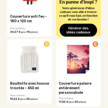
peuvent
peuvent
être
être
choisies
choisies
sur
sur
Couverture anti feu –
la
la
180 x 120 cm
page
page
du
du
Prix unitaire :
24,57 €
10
pour
pièces
produit
produit
D
E
Bouillotte avec housse
Couverture polaire
tricotée – 450 ml
entièrement
personnalisée
Prix unitaire :
Prix unitaire :
10,52 €
20
pour
pièces
17,05 €
50
pour
pièces
Ce
Ce
produit