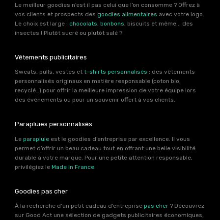
Le meilleur goodies n’est il pas celui que l’on consomme ? Offrez à
vos clients et prospects des
goodies alimentaires
avec votre logo.
Le choix est large :
chocolats
,
bonbons
, biscuits et même .. des
insectes ! Plutôt sucré ou plutôt salé ?
Vêtements publicitaires
Sweats, pulls, vestes et
t-shirts personnalisés
: des vêtements
personnalisés originaux en matière responsable (coton bio,
recyclé…) pour offrir la meilleure impression de votre équipe lors
des événements ou pour un souvenir offert à vos clients.
Parapluies personnalisés
Le
parapluie
est le goodies d’entreprise par excellence. Il vous
permet d’offrir un beau cadeau tout en offrant une belle visibilité
durable à votre marque. Pour une petite attention responsable,
privilégiez le
Made in France
.
Goodies pas cher
À la recherche d’un petit cadeau d’entreprise
pas cher
? Découvrez
sur Good Act une sélection de gadgets publicitaires économiques,