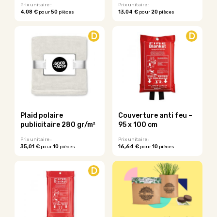
du
du
Prix unitaire :
Prix unitaire :
4,08 €
50
13,04 €
20
pour
pièces
pour
pièces
produit
produit
Ce
produit
D
D
a
plusieurs
variations.
Les
options
peuvent
être
choisies
sur
Plaid polaire
Couverture anti feu –
la
publicitaire 280 gr/m²
95 x 100 cm
page
du
Prix unitaire :
Prix unitaire :
35,01 €
10
16,64 €
10
pour
pièces
pour
pièces
produit
Ce
Ce
produit
produit
D
a
a
plusieurs
plusieurs
variations.
variations.
Les
Les
options
options