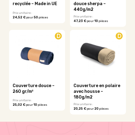
la
la
recyclée – Made in UE
douce sherpa –
page
page
440g/m2
du
du
Prix unitaire :
Prix unitaire :
24,52 €
50
pour
pièces
produit
produit
47,23 €
10
pour
pièces
Ce
Ce
produit
produit
a
D
D
a
plusieurs
plusieurs
variations.
variations.
Les
Les
options
options
peuvent
peuvent
être
être
choisies
choisies
sur
sur
la
Couverture douce –
Couverture en polaire
la
page
260 gr/m²
avec housse –
page
du
180g/m2
du
Prix unitaire :
produit
Prix unitaire :
25,02 €
10
pour
pièces
produit
20,25 €
20
pour
pièces
Ce
Ce
produit
produit
a
a
plusieurs
plusieurs
variations.