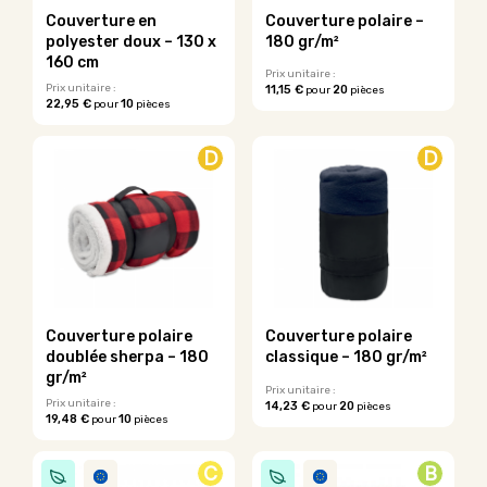
Couverture en
Couverture polaire –
polyester doux – 130 x
180 gr/m²
160 cm
Prix unitaire :
Prix unitaire :
11,15 €
20
pour
pièces
22,95 €
10
pour
pièces
Ce
Ce
produit
produit
a
D
D
a
plusieurs
plusieurs
variations.
variations.
Les
Les
options
options
peuvent
peuvent
être
être
choisies
choisies
sur
sur
la
Couverture polaire
Couverture polaire
la
page
doublée sherpa – 180
classique – 180 gr/m²
page
du
gr/m²
du
Prix unitaire :
produit
Prix unitaire :
14,23 €
20
pour
pièces
produit
19,48 €
10
pour
pièces
Ce
produit
C
B
a