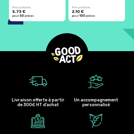
Prix unitaire :
Prix unitaire :
Pr
5.73 €
2.10 €
2
50
100
pour
pièces
pour
pièces
p
Livraison offerte à partir
Un accompagnement
de 300€ HT d’achat
personnalisé