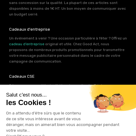
sans concession sur la qualité. La plupart de ces articles sont
disponibles à moins de 1€ HT. Un bon moyen de communiquer avec
un budget serré.
Cadeaux d'entreprise
Un événement à venir ? Une occasion particulière à fêter ? Offrez un
cadeau d’entreprise
original et utile. Chez Good Act, nous
proposons de nombreux produits promotionnels pour transmettre
votre message publicitaire personnalisé dans le cadre de votre
campagne de communication.
Cadeaux CSE
Découvrez une multitude d’idées de goodies à offrir à vos
collaborateurs. Les experts produits de Good Act ont déniché pour
votre
CSE
près de 2000 références de cadeaux personnalisables.
Autant d’idées potentielles pour trouver le cadeau qui contribuera
à renforcer votre image de marque.
Goodies RSE
Vous souhaitez communiquer en accord avec vos valeurs ? Ca