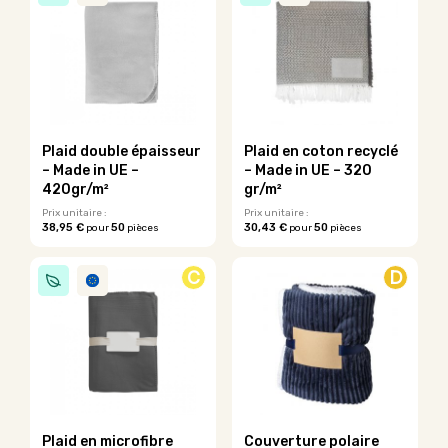
plusieurs
variations.
Les
options
peuvent
être
choisies
sur
Plaid double épaisseur
Plaid en coton recyclé
la
– Made in UE –
– Made in UE – 320
page
420gr/m²
gr/m²
du
Prix unitaire :
Prix unitaire :
produit
38,95 €
50
30,43 €
50
pour
pièces
pour
pièces
Ce
Ce
produit
produit
C
D
a
a
plusieurs
plusieurs
variations.
variations.
Les
Les
options
options
peuvent
peuvent
être
être
choisies
choisies
sur
sur
Plaid en microfibre
Couverture polaire