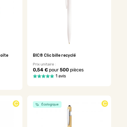
oîte
BIC® Clic bille recyclé
Prix unitaire :
0,54 €
pour
500
pièces
1 avis
Ce
produit
a
plusieurs
C
C
variations.
Écologique
Les
options
peuvent
être