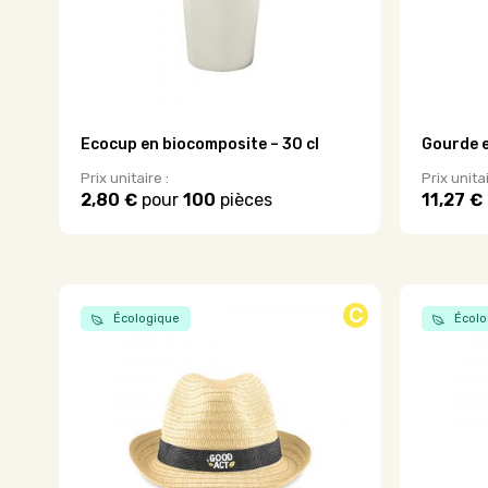
page
du
produit
Ecocup en biocomposite – 30 cl
Gourde e
Prix unitaire :
Prix unitai
2,80 €
pour
100
pièces
11,27 €
Ce
Ce
produit
produit
a
a
plusieurs
plusieurs
variations.
variations
C
Écologique
Écolo
Les
Les
options
options
peuvent
peuvent
être
être
choisies
choisies
sur
sur
la
la
page
page