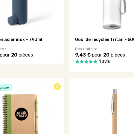
la
page
du
produit
n acier inox – 790ml
Gourde recyclée Tritan – 50
re :
Prix unitaire :
pour
20
pièces
9,43 €
pour
20
pièces
1 avis
Ce
produit
a
.
plusieurs
C
gique
variations.
Les
options
peuvent
être
choisies
sur
la