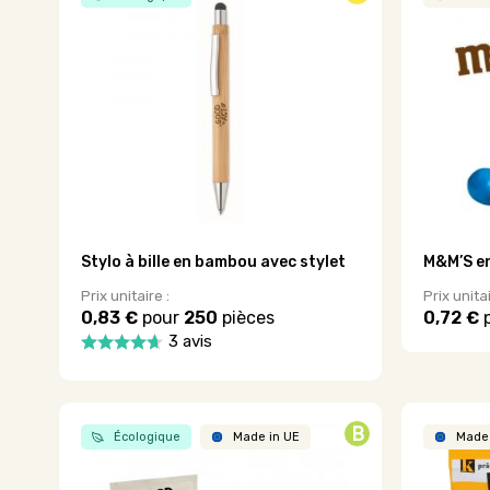
variations
Les
Les
options
options
peuvent
peuvent
être
être
choisies
choisies
sur
sur
la
la
page
page
du
du
produit
produit
Stylo à bille en bambou avec stylet
M&M’S en
Prix unitaire :
Prix unitai
0,83 €
pour
250
pièces
0,72 €
Ce
3 avis
produit
Ce
a
produit
plusieurs
a
variations
plusieurs
B
Écologique
Made in UE
Made 
Les
variations.
options
Les
peuvent