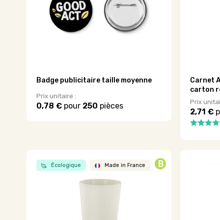
sur
choisies
la
sur
page
la
du
page
produit
du
produit
Badge publicitaire taille moyenne
Carnet A
carton r
Prix unitaire :
Prix unitai
0,78 €
pour
250
pièces
2,71 €
p
Ce
produit
a
plusieurs
variations.
Les
B
Écologique
Made in France
options
peuvent
être
choisies
sur
la