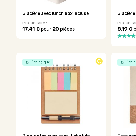
produit
produit
Glacière avec lunch box incluse
Glacière 
Prix unitaire :
Prix unitai
17,41 €
pour
20
pièces
8,19 €
p
Ce
produit
a
plusieurs
variations.
C
Écologique
Écolo
Les
options
peuvent
être
choisies
sur
la
page
du
produit