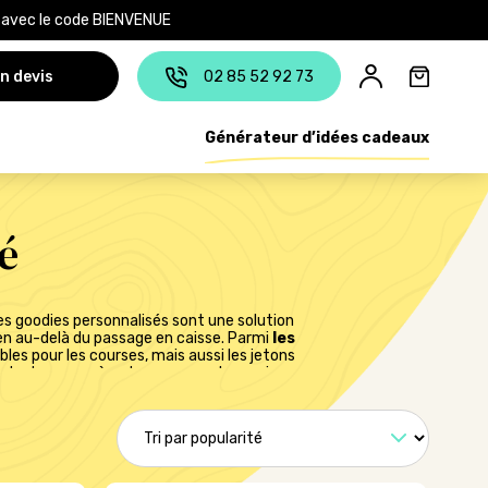
e avec le code BIENVENUE
n devis
02 85 52 92 73
Générateur d’idées cadeaux
é
les goodies personnalisés sont une solution
ien au-delà du passage en caisse. Parmi
les
bles pour les courses, mais aussi les jetons
ents de penser à votre marque chaque jour,
et écologiques
. Offerts lors d’animations
s renforcent le lien avec vos clients et
itables ambassadeurs de votre enseigne.
Ils
touche d’attention qui fait la différence.
vec des objets pratiques et durables.