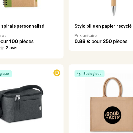
page
du
produit
 spirale personnalisé
Stylo bille en papier recyclé
re :
Prix unitaire :
our
100
pièces
0,88 €
pour
250
pièces
2 avis
D
gique
Écologique
.