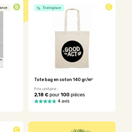
B
C
rance
Écologique
Tote bag en coton 140 gr/m²
Prix unitaire :
2,18 €
pour
100
pièces
4 avis
Ce
produit
a
plusieurs
C
variations.