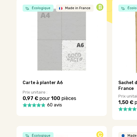
B
Écologique
Made in France
Écolo
Carte à planter A6
Sachet d
France
Prix unitaire :
Prix unitai
0,97 €
pour
100
pièces
1,50 €
p
60 avis
Ce
Ce
produit
produit
a
a
plusieurs
plusieurs
C
variations.
Écologique
Made 