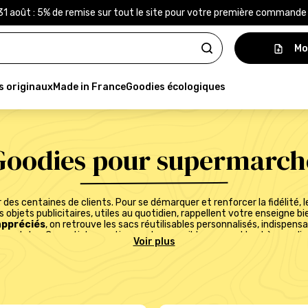
31 août : 5% de remise sur tout le site pour votre première command
Mo
s originaux
Made in France
Goodies écologiques
Goodies pour supermarch
es centaines de clients. Pour se démarquer et renforcer la fidélité, 
objets publicitaires, utiles au quotidien, rappellent votre enseigne b
appréciés
, on retrouve les sacs réutilisables personnalisés, indispensa
re stylos. Ces articles pratiques et accessibles permettent à vos cli
ans une démarche plus responsable grâce aux
objets réutilisables 
 ou d’opérations spéciales, ces objets publicitaires pour supermarché
tion
avec votre logo
et vos couleurs, les goodies deviennent de vér
otidienne
de vos clients, renforcent votre notoriété et apportent une 
tion de goodies pour supermarchés et boostez votre communication a