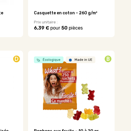
te
Casquette en coton – 260 g/m²
Prix unitaire :
6,39 €
pour
50
pièces
D
B
Écologique
Made in UE