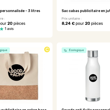
personnalisée – 3 litres
Sac cabas publicitaire en ju
re :
Prix unitaire :
our
20
pièces
8,24 €
pour
20
pièces
Ce
1 avis
produit
a
plusieurs
variations.
C
gique
Écologique
Les
options
peuvent
être
choisies
sur
la
page
du
produit