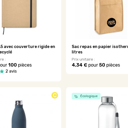
être
choisies
sur
la
page
du
produit
5 avec couverture rigide en
Sac repas en papier isother
ecyclé
litres
re :
Prix unitaire :
our
100
pièces
4,34 €
pour
50
pièces
Ce
2 avis
produit
a
plusieurs
variations.
C
Écologique
Les
options
peuvent
être
choisies
sur