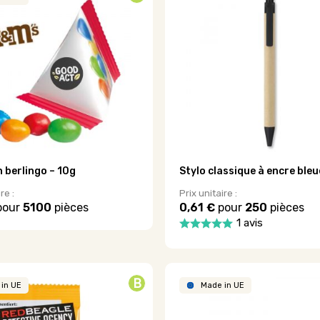
.
Les
options
peuvent
être
choisies
sur
la
page
du
produit
 berlingo – 10g
Stylo classique à encre bleu
re :
Prix unitaire :
pour
5100
pièces
0,61 €
pour
250
pièces
1 avis
.
B
in UE
Made in UE