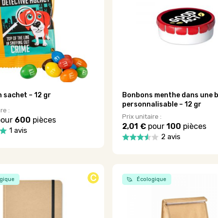
 sachet – 12 gr
Bonbons menthe dans une b
personnalisable – 12 gr
re :
Prix unitaire :
our
600
pièces
2,01 €
pour
100
pièces
1 avis
2 avis
Ce
produit
a
plusieurs
C
.
gique
Écologique
variations.
Les
options
peuvent