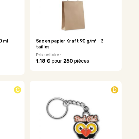
sur
la
page
du
produit
0 ml
Sac en papier Kraft 90 g/m² – 3
tailles
Prix unitaire :
1,18 €
pour
250
pièces
C
D