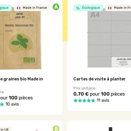
A
gique
Made in France
Écologique
Made in F
e graines bio Made in
Cartes de visite à planter
Prix unitaire :
re :
0,70 €
pour
100
pièces
our
100
pièces
11 avis
10 avis
Ce
produit
a
plusieurs
B
variations.
in UE