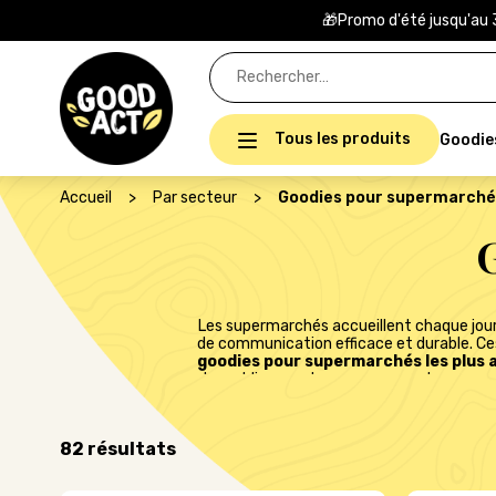
🎁Promo d'été jusqu'au 
Rechercher :
Tous les produits
Goodie
Accueil
>
Par secteur
>
Goodies pour supermarché
Les supermarchés accueillent chaque jour d
de communication efficace et durable. Ces 
goodies pour supermarchés les plus 
de caddie, gourdes, mugs, carnets ou enco
tout en valorisant votre engagement d
commerciales, de programmes de fidélité
incitent à revenir. Grâce à la personnalisa
82 résultats
diffusent votre image dans la vie qu
Découvrez dès maintenant notre sélec