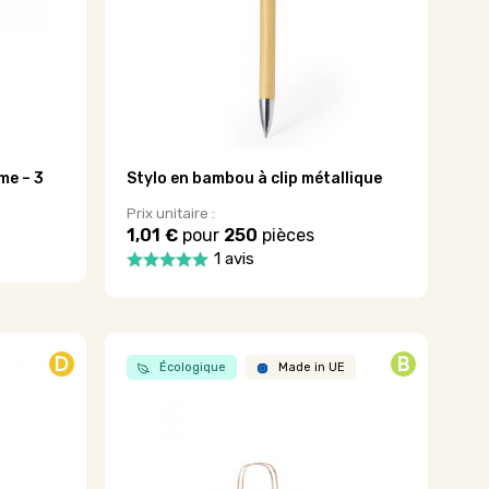
choisies
sur
la
page
du
produit
me – 3
Stylo en bambou à clip métallique
Prix unitaire :
1,01 €
pour
250
pièces
1 avis
Ce
produit
a
plusieurs
D
B
variations.
Écologique
Made in UE
Les
options
peuvent
être
choisies