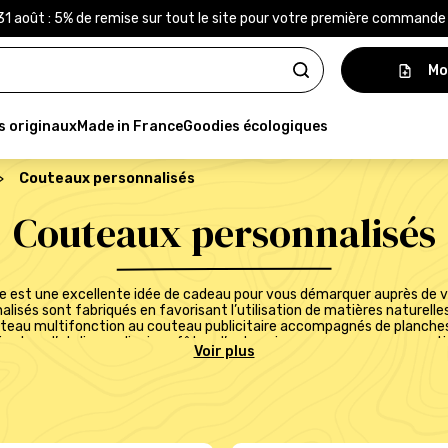
31 août : 5% de remise sur tout le site pour votre première command
Mo
s originaux
Made in France
Goodies écologiques
>
Couteaux personnalisés
Couteaux personnalisés
e est une excellente idée de cadeau pour vous démarquer auprès de vo
lisés sont fabriqués en favorisant l’utilisation de matières naturelle
teau multifonction au couteau publicitaire accompagnés de planche
n lors d’ateliers culinaires, fêtes d’entreprise ou campagnes promotio