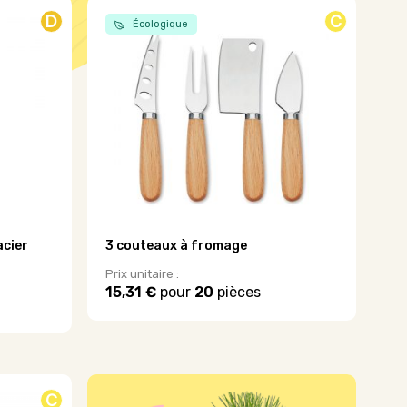
D
C
Écologique
acier
3 couteaux à fromage
Prix unitaire :
15,31 €
pour
20
pièces
C