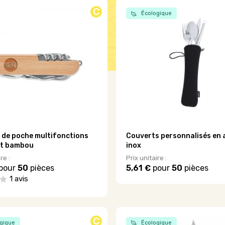
C
Écologique
de poche multifonctions
Couverts personnalisés en 
et bambou
inox
re :
Prix unitaire :
pour
50
pièces
5,61 €
pour
50
pièces
Ce
1 avis
produit
a
plusieurs
variations.
C
gique
Écologique