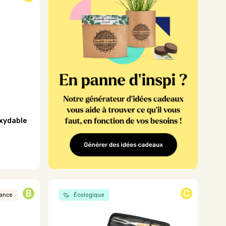
oxydable
B
C
rance
Écologique