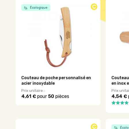
C
Écologique
Couteau de poche personnalisé en
Couteau 
acier inoxydable
en inox 
Prix unitaire :
Prix unitai
4,61 €
pour
50
pièces
4,54 €
Ce
produit
Ce
a
produit
plusieurs
a
variations.
plusieurs
C
Écolo