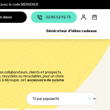
e avec le code BIENVENUE
n devis
02 85 52 92 73
Générateur d’idées cadeaux
s collaborateurs, clients et prospects.
s, recyclées ou recyclables, pour un choix
s à découper, cet
accessoire de cuisine
nnelles avec ces articles de qualité.