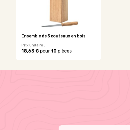
sur
la
la
page
page
du
du
produit
produit
Ensemble de 5 couteaux en bois
Prix unitaire :
18,63 €
pour
10
pièces
Ce
produit
a
plusieurs
variations.
Les
options
peuvent
être
choisies
sur
la
page
du