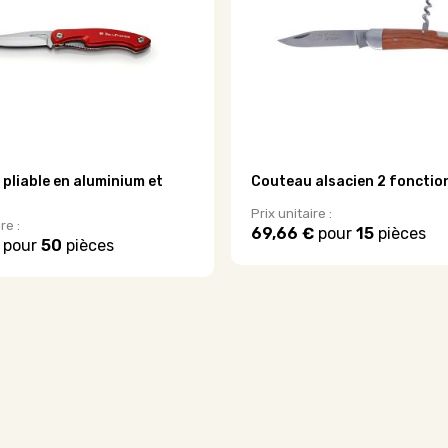
peuvent
être
choisies
sur
la
page
du
produit
pliable en aluminium et
Couteau alsacien 2 fonctio
Prix unitaire :
re :
69,66 €
pour
15
pièces
pour
50
pièces
Ce
produit
a
plusieurs
variations.
.
Les
options
peuvent
être
choisies
sur