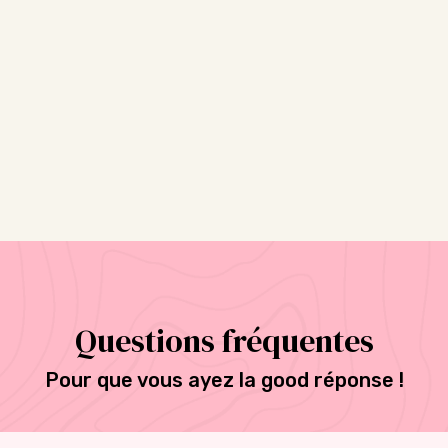
la
page
du
produit
Questions fréquentes
Pour que vous ayez la good réponse !