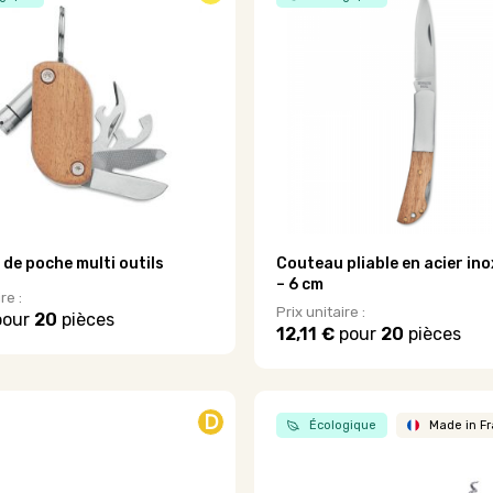
Les
.
options
peuvent
être
choisies
sur
la
page
du
produit
de poche multi outils
Couteau pliable en acier in
– 6 cm
re :
Prix unitaire :
our
20
pièces
12,11 €
pour
20
pièces
Ce
produit
a
plusieurs
D
Écologique
Made in F
variations.
Les
options