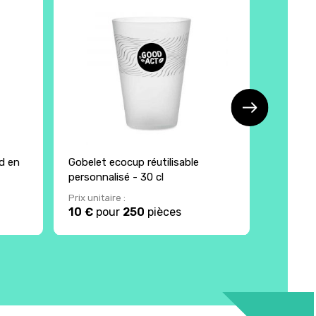
d en
Gobelet ecocup réutilisable
Porte m
personnalisé - 30 cl
bois
Prix unitaire :
Prix unita
10 €
pour
250
pièces
4.90 €