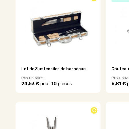
Les
variations
options
Les
peuvent
options
être
peuvent
choisies
être
sur
choisies
la
sur
page
la
du
page
produit
du
produit
Lot de 3 ustensiles de barbecue
Couteau 
Prix unitaire :
Prix unitai
24,53 €
pour
10
pièces
6,81 €
p
Ce
produit
a
plusieurs
C
variations.
Les
options
peuvent