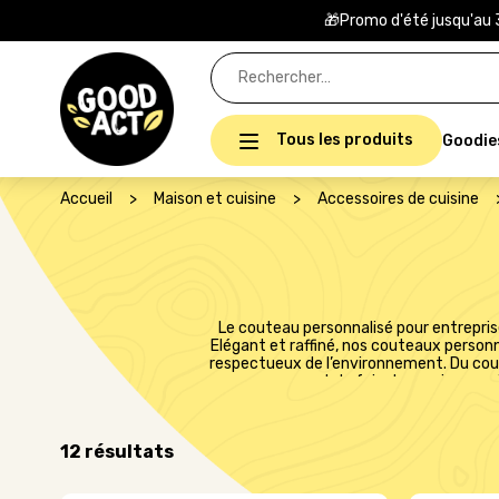
🎁Promo d'été jusqu'au 
Rechercher :
Tous les produits
Goodie
Accueil
>
Maison et cuisine
>
Accessoires de cuisine
Le couteau personnalisé pour entrepris
Elégant et raffiné, nos couteaux personna
respectueux de l’environnement. Du cou
vous permet de faire bonne impressio
12 résultats