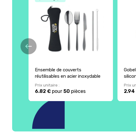
Ensemble de couverts
Gobel
réutilisables en acier inoxydable
silic
Prix unitaire :
Prix un
6.82 €
pour
50
pièces
2.94