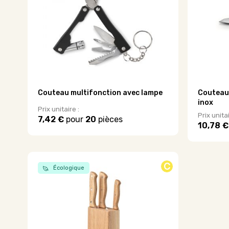
être
choisies
sur
la
page
du
produit
Couteau multifonction avec lampe
Couteau 
inox
Prix unitaire :
Prix unitai
7,42 €
pour
20
pièces
10,78 €
Ce
Ce
produit
produit
a
a
plusieurs
plusieurs
C
variations.
Écologique
variations
Les
Les
options
options
peuvent
peuvent
être
être
choisies
choisies
sur