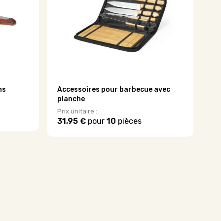
ns
Accessoires pour barbecue avec
planche
Prix unitaire :
31,95 €
pour
10
pièces
Ce
produit
a
plusieurs
variations.
Les
options
peuvent
être
choisies