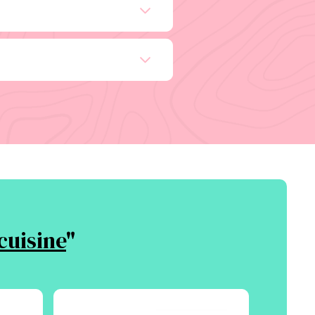
cuisine
"