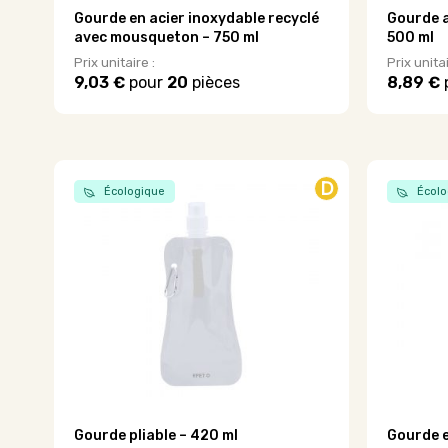
Gourde en acier inoxydable recyclé
Gourde a
avec mousqueton – 750 ml
500 ml
Prix unitaire :
Prix unitai
9,03 €
pour
20
pièces
8,89 €
Ce
produit
a
plusieurs
variations
D
Écologique
Écolo
Les
options
peuvent
être
choisies
sur
la
page
du
produit
Gourde pliable – 420 ml
Gourde e