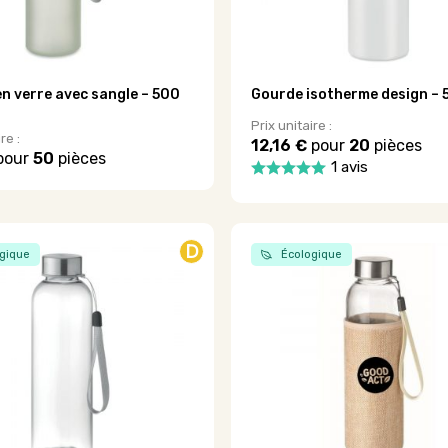
page
du
produit
n verre avec sangle – 500
Gourde isotherme design – 
Prix unitaire :
re :
12,16 €
pour
20
pièces
pour
50
pièces
1 avis
Ce
produit
a
plusieurs
D
.
gique
Écologique
variations.
Les
options
peuvent
être
choisies
sur
la
page
du