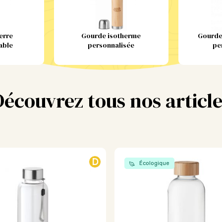
erre
Gourde isotherme
Gourde
able
personnalisée
pe
Découvrez tous nos article
D
Écologique