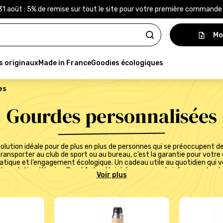
31 août : 5% de remise sur tout le site pour votre première command
Mo
s originaux
Made in France
Goodies écologiques
es
Gourdes personnalisées
olution idéale pour de plus en plus de personnes qui se préoccupent
transporter au club de sport ou au bureau, c’est la garantie pour votre
pratique et l’engagement écologique. Un cadeau utile au quotidien qui 
otre relation. L’équipe Good Act a déniché pour vous de jolies gourdes
ser votre gourde, rien de plus simple ! Sélectionnez le modèle qui vous
otre commande, un expert Good Act vérifiera votre logo et vous tran
r le produit). Si ce visuel vous convient, nous pourrons lancer la produ
ommunication, privilégiez un
objet RSE
, fabriqués en France ou Europ