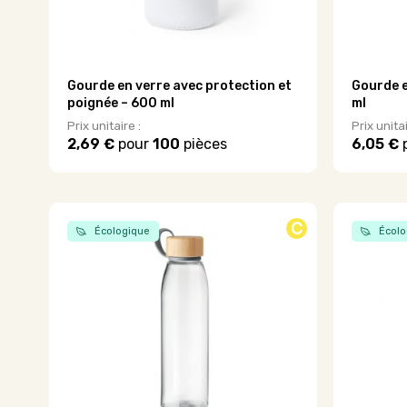
du
du
produit
produit
Gourde en verre avec protection et
Gourde e
poignée – 600 ml
ml
Prix unitaire :
Prix unitai
2,69 €
pour
100
pièces
6,05 €
Ce
Ce
produit
produit
a
a
plusieurs
plusieurs
C
variations.
variations
Écologique
Écolo
Les
Les
options
options
peuvent
peuvent
être
être
choisies
choisies
sur
sur
la
la
page
page
du
du
produit
produit