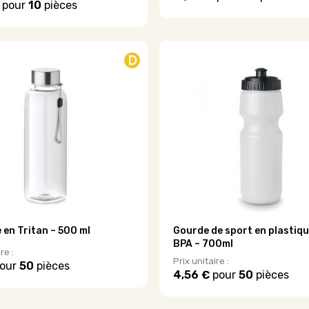
pour
10
pièces
Ce
produit
a
plusieurs
D
variations.
Les
options
peuvent
être
choisies
sur
la
page
du
produit
e en Tritan – 500 ml
Gourde de sport en plastiq
BPA – 700ml
re :
Prix unitaire :
our
50
pièces
4,56 €
pour
50
pièces
Ce
produit