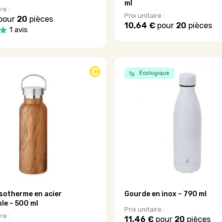
ml
re :
Prix unitaire :
pour
20
pièces
10,64 €
pour
20
pièces
1 avis
C
Écologique
sotherme en acier
Gourde en inox – 790 ml
le – 500 ml
Prix unitaire :
re :
11,46 €
pour
20
pièces