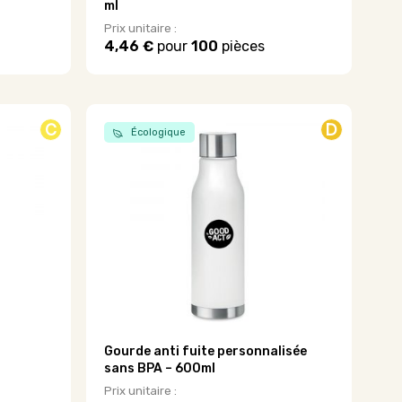
ml
Prix unitaire :
4,46 €
pour
100
pièces
Ce
produit
a
plusieurs
C
D
variations.
Écologique
Les
options
peuvent
être
choisies
sur
la
page
du
produit
Gourde anti fuite personnalisée
sans BPA – 600ml
Prix unitaire :