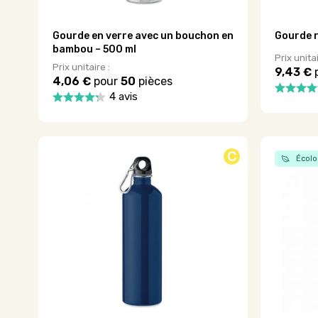
Gourde en verre avec un bouchon en
Gourde r
bambou – 500 ml
Prix unitai
Prix unitaire :
9,43 €
4,06 €
pour
50
pièces
4 avis
Ce
Ce
produit
produit
a
a
plusieurs
plusieurs
C
variations
Écolo
variations.
Les
Les
options
options
peuvent
peuvent
être
être
choisies
choisies
sur
sur
la
la
page
page
du
du
produit
produit