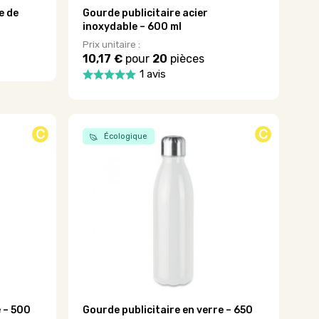
e de
Gourde publicitaire acier
inoxydable – 600 ml
Prix unitaire :
10,17 €
pour
20
pièces
1 avis
Ce
produit
a
plusieurs
C
C
Écologique
variations.
Les
options
peuvent
être
choisies
sur
la
page
du
produit
é – 500
Gourde publicitaire en verre – 650