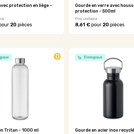
vec protection en liège –
Gourde en verre avec houss
protection – 500ml
re :
Prix unitaire :
pour
20
pièces
8,61 €
pour
20
pièces
Ce
produit
a
plusieurs
.
variations.
D
gique
Écologique
Les
options
peuvent
être
choisies
sur
la
page
du
produit
n Tritan – 1000 ml
Gourde en acier inox recycl