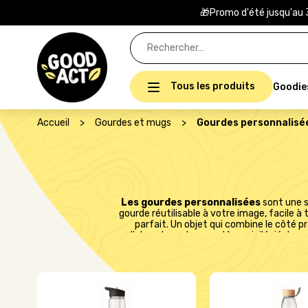
🎁Promo d'été jusqu'au 
Rechercher :
Tous les produits
Goodie
Accueil
>
Gourdes et mugs
>
Gourdes personnalisé
Les gourdes personnalisées
sont une s
gourde réutilisable à votre image, facile à 
parfait. Un objet qui combine le côté 
collaborateurs le caractère privilégié de v
recyclées et/ou recyclables. Pour personnali
marquage et importez votre logo. Après v
(visuel avec le rendu de votre logo su
c