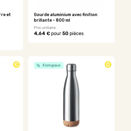
rre et
Gourde aluminium avec finition
brillante – 800 ml
Prix unitaire :
4,64 €
pour
50
pièces
Ce
produit
a
plusieurs
variations.
C
C
Écologique
Les
options
peuvent
être
choisies
sur
la
page
du
produit