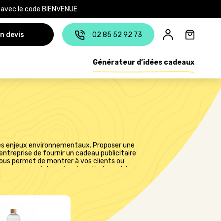
e avec le code BIENVENUE
n devis
02 85 52 92 73
Générateur d’idées cadeaux
 des enjeux environnementaux. Proposer une
 entreprise de fournir un cadeau publicitaire
vous permet de montrer à vos clients ou
 éco-conçues, fabriquées à partir de matière
 plait, choisissez la quantité et l’option de
smettra un BAT de la gourde personnalisée
ction. Pour parfaire votre opération de
e.