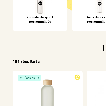
Gourde de sport
Gourde en v
personnalisée
personnalis
Trié
134 résultats
par
popularité
C
Écologique