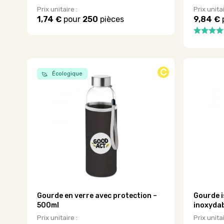
Prix unitaire :
Prix unitai
1,74 €
pour
250
pièces
9,84 €
Ce
produit
a
plusieurs
variations.
C
Écologique
Les
options
peuvent
être
choisies
sur
la
page
du
produit
Gourde en verre avec protection –
Gourde i
500ml
inoxydab
Prix unitaire :
Prix unitai