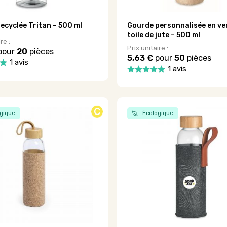
produit
ecyclée Tritan – 500 ml
Gourde personnalisée en ve
toile de jute – 500 ml
re :
Prix unitaire :
pour
20
pièces
5,63 €
pour
50
pièces
1 avis
1 avis
Ce
produit
a
plusieurs
C
.
gique
Écologique
variations.
Les
options
peuvent
être
choisies
sur
la
page
du
produit