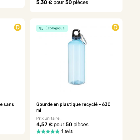
5,30 €
pour
50
pièces
Ce
produit
a
plusieurs
D
D
Écologique
variations.
Les
options
peuvent
être
choisies
sur
la
page
du
produit
ue sans
Gourde en plastique recyclé – 630
ml
Prix unitaire :
4,57 €
pour
50
pièces
1 avis
Ce