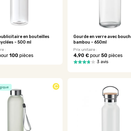
ublicitaire en bouteilles
Gourde en verre avec bouch
cyclées – 500 ml
bambou – 650ml
re :
Prix unitaire :
pour
100
pièces
4,90 €
pour
50
pièces
3 avis
Ce
produit
a
.
plusieurs
C
gique
variations.
Les
options
peuvent
être
choisies
sur
la