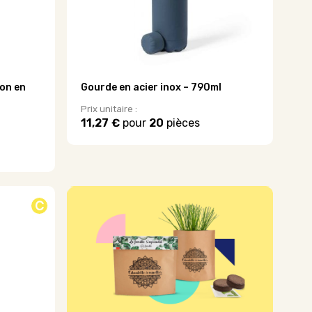
on en
Gourde en acier inox – 790ml
Prix unitaire :
11,27 €
pour
20
pièces
Ce
produit
a
plusieurs
variations.
Les
C
options
peuvent
être
choisies
sur
la
page
du