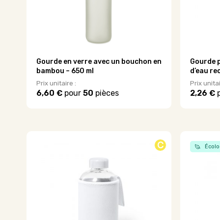
Gourde en verre avec un bouchon en
Gourde p
bambou – 650 ml
d’eau re
Prix unitaire :
Prix unitai
6,60 €
pour
50
pièces
2,26 €
Ce
Ce
produit
produit
a
a
plusieurs
plusieurs
variations.
variations
C
Écolo
Les
Les
options
options
peuvent
peuvent
être
être
choisies
choisies
sur
sur
la
la
page
page