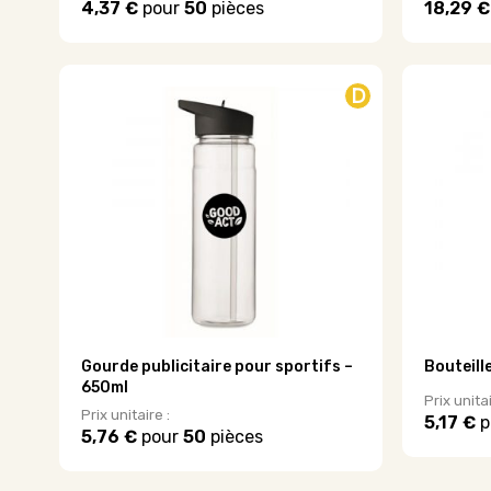
4,37 €
pour
50
pièces
18,29 €
Ce
produit
a
plusieurs
D
variations.
Les
options
peuvent
être
choisies
sur
la
page
du
produit
Gourde publicitaire pour sportifs –
Bouteill
650ml
Prix unitai
Prix unitaire :
5,17 €
p
5,76 €
pour
50
pièces
Ce
produit