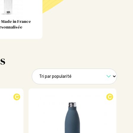
 Made in France
rsonnalisée
s
C
C