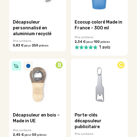
être
peuvent
choisies
être
sur
choisies
la
sur
Décapsuleur
Ecocup coloré Made in
page
la
personnalisé en
France – 300 ml
du
page
aluminium recyclé
produit
du
Prix unitaire :
Prix unitaire :
2,34 €
100
pour
pièces
produit
0,83 €
250
pour
pièces
1 avis
Ce
Ce
produit
produit
a
B
C
a
plusieurs
plusieurs
variations.
variations.
Les
Les
options
options
peuvent
peuvent
être
être
choisies
choisies
sur
sur
la
Décapsuleur en bois –
Porte-clés
la
page
Made in UE
décapsuleur
page
du
publicitaire
du
Prix unitaire :
produit
Prix unitaire :
2,45 €
50
pour
pièces
produit