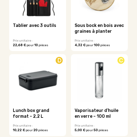
Tablier avec 3 outils
Sous bock en bois avec
graines à planter
Prix unitaire :
Prix unitaire :
22,68 €
10
4,32 €
100
pour
pièces
pour
pièces
Ce
produit
D
C
a
plusieurs
variations.
Les
options
peuvent
être
choisies
sur
Lunch box grand
Vaporisateur d’huile
la
format – 2,2 L
en verre – 100 ml
page
du
Prix unitaire :
Prix unitaire :
10,22 €
20
5,00 €
50
pour
pièces
pour
pièces
produit
Ce
Ce