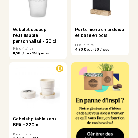
options
options
peuvent
peuvent
être
être
choisies
choisies
sur
sur
Gobelet ecocup
Porte menu en ardoise
la
la
réutilisable
et base en bois
page
page
personnalisé – 30 cl
du
du
Prix unitaire :
Prix unitaire :
4,90 €
50
pour
pièces
produit
produit
0,98 €
250
pour
pièces
Ce
Ce
produit
produit
a
D
a
plusieurs
plusieurs
variations.
variations.
Les
Les
options
options
peuvent
peuvent
être
être
choisies
choisies
sur
sur
la
Gobelet pliable sans
la
page
BPA – 220ml
page
du
du
Prix unitaire :
produit