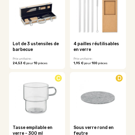
Lot de 3 ustensiles de
4 pailles réutilisables
barbecue
en verre
Prix unitaire :
Prix unitaire :
24,53 €
10
1,95 €
100
pour
pièces
pour
pièces
Ce
produit
C
D
a
plusieurs
variations.
Les
options
peuvent
être
choisies
sur
Tasse empilable en
Sous verre rond en
la
verre – 300 ml
feutre