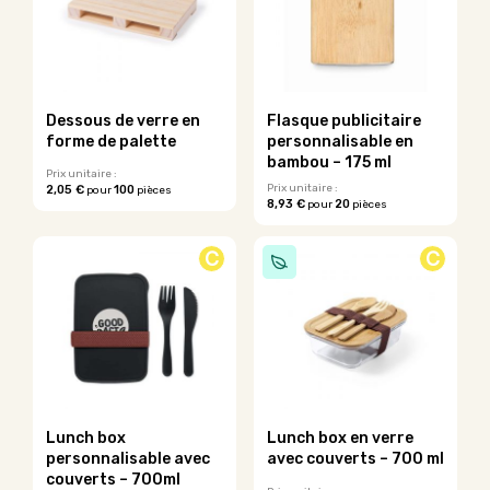
Les
options
peuvent
être
choisies
sur
Dessous de verre en
Flasque publicitaire
la
forme de palette
personnalisable en
page
bambou – 175 ml
du
Prix unitaire :
Prix unitaire :
2,05 €
100
pour
pièces
produit
8,93 €
20
pour
pièces
Ce
Ce
produit
produit
a
C
C
a
plusieurs
plusieurs
variations.
variations.
Les
Les
options
options
peuvent
peuvent
être
être
choisies
choisies
sur
sur
la
Lunch box
Lunch box en verre
la
page
personnalisable avec
avec couverts – 700 ml
page
du
couverts – 700ml