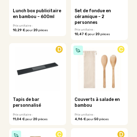
choisies
sur
Lunch box publicitaire
Set de fondue en
la
en bambou – 600ml
céramique – 2
page
personnes
du
Prix unitaire :
Prix unitaire :
10,29 €
20
pour
pièces
produit
10,47 €
20
pour
pièces
Ce
Ce
produit
produit
a
D
C
a
plusieurs
plusieurs
variations.
variations.
Les
Les
options
options
peuvent
peuvent
être
être
choisies
choisies
sur
sur
la
Tapis de bar
Couverts à salade en
la
page
personnalisé
bambou
page
du
du
Prix unitaire :
Prix unitaire :
produit
11,04 €
20
4,96 €
50
pour
pièces
pour
pièces
produit
Ce
produit
C
D
a