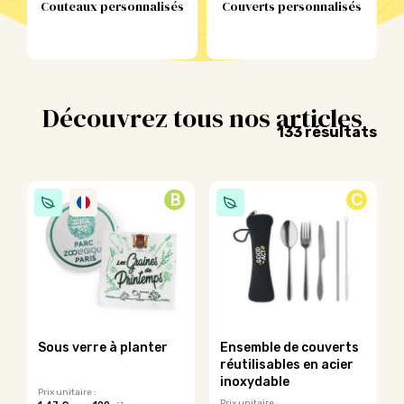
Couteaux personnalisés
Couverts personnalisés
Découvrez tous nos articles
Tri
133 résultats
par
pop
B
C
Sous verre à planter
Ensemble de couverts
réutilisables en acier
inoxydable
Prix unitaire :
Prix unitaire :