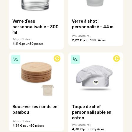
peuvent
peuvent
être
être
choisies
choisies
sur
sur
Verre d’eau
Verre à shot
la
la
personnalisable – 300
personnalisé – 44 ml
page
page
ml
du
du
Prix unitaire :
Prix unitaire :
2,29 €
100
pour
pièces
produit
produit
4,11 €
50
pour
pièces
C
C
Sous-verres ronds en
Toque de chef
bambou
personnalisable en
coton
Prix unitaire :
Prix unitaire :
4,91 €
50
pour
pièces
4,30 €
50
pour
pièces
Ce