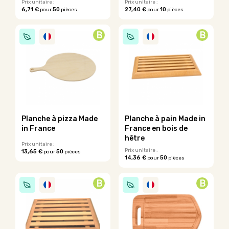
du
du
Prix unitaire :
Prix unitaire :
6,71 €
50
27,40 €
10
pour
pièces
pour
pièces
produit
produit
Ce
Ce
produit
produit
B
B
a
a
plusieurs
plusieurs
variations.
variations.
Les
Les
options
options
peuvent
peuvent
être
être
choisies
choisies
sur
sur
Planche à pizza Made
Planche à pain Made in
la
la
in France
France en bois de
page
page
hêtre
du
du
Prix unitaire :
Prix unitaire :
13,65 €
50
pour
pièces
produit
produit
14,36 €
50
pour
pièces
Ce
Ce
produit
produit
a
B
B
a
plusieurs
plusieurs
variations.
variations.
Les
Les
options
options
peuvent