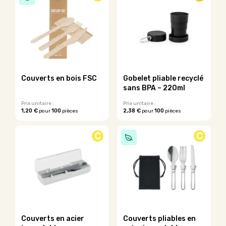
plusieurs
variations.
Les
options
peuvent
être
choisies
sur
Couverts en bois FSC
Gobelet pliable recyclé
la
sans BPA – 220ml
page
du
Prix unitaire :
Prix unitaire :
1,20 €
100
2,38 €
100
pour
pièces
pour
pièces
produit
Ce
Ce
produit
produit
C
C
a
a
plusieurs
plusieurs
variations.
variations.
Les
Les
options
options
peuvent
peuvent
être
être
choisies
choisies
sur
sur
Couverts en acier
Couverts pliables en
la
la