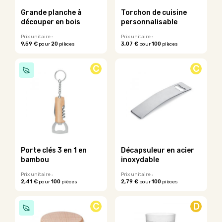
sur
sur
Grande planche à
Torchon de cuisine
la
la
découper en bois
personnalisable
page
page
du
du
Prix unitaire :
Prix unitaire :
9,59 €
20
3,07 €
100
pour
pièces
pour
pièces
produit
produit
Ce
produit
C
C
a
plusieurs
variations.
Les
options
peuvent
être
choisies
sur
Porte clés 3 en 1 en
Décapsuleur en acier
la
bambou
inoxydable
page
du
Prix unitaire :
Prix unitaire :
2,41 €
100
2,79 €
100
pour
pièces
pour
pièces
produit
Ce
Ce
produit
produit
C
D
a
a
plusieurs
plusieurs