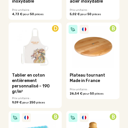
inoxydable
acier inoxydable
page
page
du
du
Prix unitaire :
Prix unitaire :
4,73 €
50
5,02 €
50
pour
pièces
pour
pièces
produit
produit
D
B
Tablier en coton
Plateau tournant
entièrement
Made in France
personnalisé – 190
Prix unitaire :
gr/m²
26,54 €
50
pour
pièces
Ce
Prix unitaire :
9,09 €
250
pour
pièces
produit
Ce
a
produit
plusieurs
B
B
a
variations.
plusieurs
Les