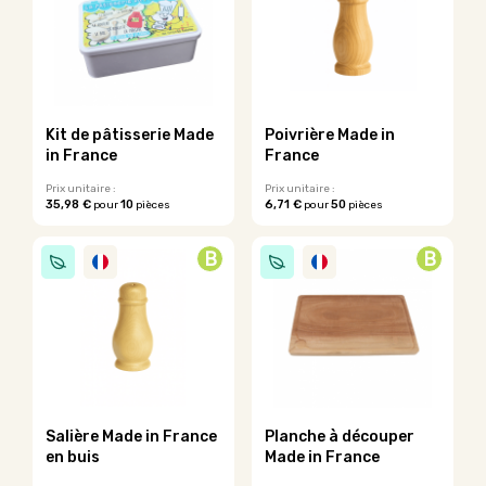
variations.
options
Les
peuvent
options
être
peuvent
choisies
être
sur
choisies
la
sur
page
Kit de pâtisserie Made
Poivrière Made in
la
du
in France
France
page
produit
du
Prix unitaire :
Prix unitaire :
35,98 €
10
6,71 €
50
pour
pièces
pour
pièces
produit
Ce
Ce
produit
produit
B
B
a
a
plusieurs
plusieurs
variations.
variations.
Les
Les
options
options
peuvent
peuvent
être
être
choisies
choisies
sur
sur
Salière Made in France
Planche à découper
la
la
en buis
Made in France
page
page