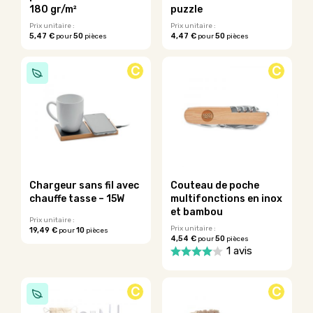
page
180 gr/m²
puzzle
du
Prix unitaire :
Prix unitaire :
produit
5,47 €
50
4,47 €
50
pour
pièces
pour
pièces
Ce
Ce
produit
produit
C
C
a
a
plusieurs
plusieurs
variations.
variations.
Les
Les
options
options
peuvent
peuvent
être
être
choisies
choisies
sur
sur
Chargeur sans fil avec
Couteau de poche
la
la
chauffe tasse – 15W
multifonctions en inox
page
page
et bambou
du
du
Prix unitaire :
Prix unitaire :
19,49 €
10
pour
pièces
produit
produit
4,54 €
50
pour
pièces
Ce
1 avis
produit
a
Ce
plusieurs
produit
C
C
variations.
a
Les
plusieurs