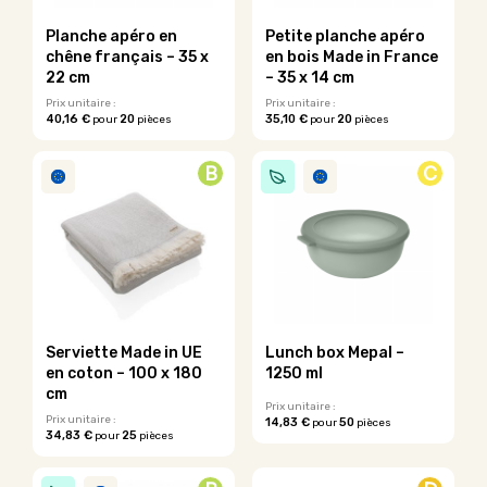
choisies
sur
sur
la
Planche apéro en
Petite planche apéro
la
page
chêne français – 35 x
en bois Made in France
page
du
22 cm
– 35 x 14 cm
du
produit
Prix unitaire :
Prix unitaire :
produit
40,16 €
20
35,10 €
20
pour
pièces
pour
pièces
Ce
Ce
produit
produit
B
C
a
a
plusieurs
plusieurs
variations.
variations.
Les
Les
options
options
peuvent
peuvent
être
être
choisies
choisies
sur
sur
Serviette Made in UE
Lunch box Mepal –
la
la
en coton – 100 x 180
1250 ml
page
page
cm
du
du
Prix unitaire :
Prix unitaire :
14,83 €
50
pour
pièces
produit
produit
34,83 €
25
pour
pièces
Ce
Ce
produit
produit
a