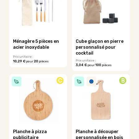
options
variations.
peuvent
Les
être
options
choisies
peuvent
sur
être
la
choisies
page
sur
Ménagère 5 pièces en
Cube glaçon en pierre
du
la
acier inoxydable
personnalisé pour
produit
page
cocktail
du
Prix unitaire :
Prix unitaire :
10,29 €
20
pour
pièces
produit
3,04 €
100
pour
pièces
Ce
produit
a
C
B
plusieurs
variations.
Les
options
peuvent
être
choisies
sur
la
Planche à pizza
Planche à découper
page
publicitaire
personnalisée en bois