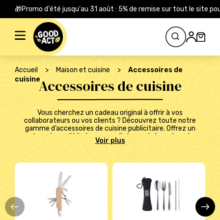
🎁Promo d'été jusqu'au 31 août : 5% de remise sur tout le site
Rechercher :
Accueil
>
Maison et cuisine
>
Accessoires de
cuisine
Accessoires de cuisine
Vous cherchez un cadeau original à offrir à vos
collaborateurs ou vos clients ? Découvrez toute notre
gamme d’accessoires de cuisine publicitaire. Offrez un
cadeau de qualité et personnalisé avec le logo de votre
entreprise par impression ou gravure laser et laissez un
souvenir mémorable.