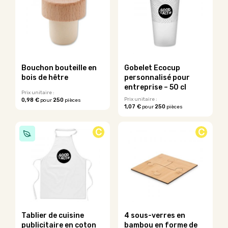
variations.
variations.
Les
Les
options
options
peuvent
peuvent
être
être
choisies
choisies
sur
sur
Bouchon bouteille en
Gobelet Ecocup
la
la
bois de hêtre
personnalisé pour
page
page
entreprise – 50 cl
du
du
Prix unitaire :
Prix unitaire :
0,98 €
250
pour
pièces
produit
produit
1,07 €
250
pour
pièces
Ce
produit
C
C
a
plusieurs
variations.
Les
options
peuvent
être
choisies
sur
Tablier de cuisine
4 sous-verres en
la
publicitaire en coton
bambou en forme de