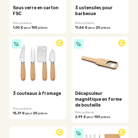
sur
Sous verre en carton
3 ustensiles pour
la
FSC
barbecue
page
du
Prix unitaire :
Prix unitaire :
1,00 €
100
11,66 €
20
pour
pièces
pour
pièces
produit
Ce
produit
C
C
a
plusieurs
variations.
Les
options
peuvent
être
choisies
sur
3 couteaux à fromage
Décapsuleur
la
magnétique en forme
page
de bouteille
du
Prix unitaire :
Prix unitaire :
15,31 €
20
pour
pièces
produit
2,99 €
100
pour
pièces
C
C