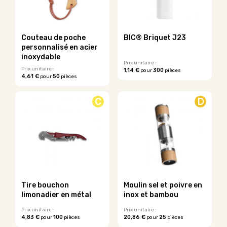
être
peuvent
choisies
être
sur
choisies
la
sur
Couteau de poche
BIC® Briquet J23
page
la
personnalisé en acier
du
page
inoxydable
produit
du
Prix unitaire :
Prix unitaire :
1,14 €
300
pour
pièces
produit
4,61 €
50
pour
pièces
Ce
Ce
produit
produit
a
C
D
a
plusieurs
plusieurs
variations.
variations.
Les
Les
options
options
peuvent
peuvent
être
être
choisies
choisies
sur
sur
la
Tire bouchon
Moulin sel et poivre en
la
page
limonadier en métal
inox et bambou
page
du
du
Prix unitaire :
Prix unitaire :
produit
4,83 €
100
20,86 €
25
pour
pièces
pour
pièces
produit
Ce
Ce