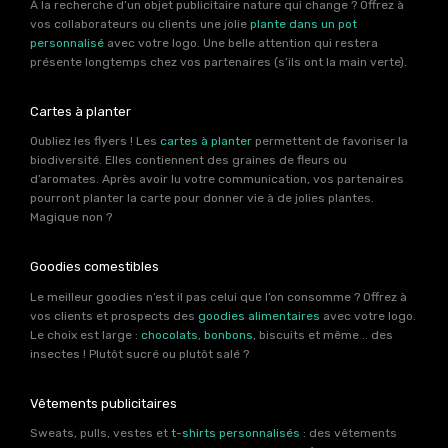
À la recherche d’un objet publicitaire nature qui change ? Offrez à
vos collaborateurs ou clients une jolie
plante dans un pot
personnalisé
avec votre logo. Une belle attention qui restera
présente longtemps chez vos partenaires (s’ils ont la main verte).
Cartes à planter
Oubliez les flyers ! Les
cartes à planter
permettent de favoriser la
biodiversité. Elles contiennent des graines de fleurs ou
d’aromates. Après avoir lu votre communication, vos partenaires
pourront planter la carte pour donner vie à de jolies plantes.
Magique non ?
Goodies comestibles
Le meilleur goodies n’est il pas celui que l’on consomme ? Offrez à
vos clients et prospects des
goodies alimentaires
avec votre logo.
Le choix est large :
chocolats
,
bonbons
, biscuits et même .. des
insectes ! Plutôt sucré ou plutôt salé ?
Vêtements publicitaires
Sweats, pulls, vestes et
t-shirts personnalisés
: des vêtements