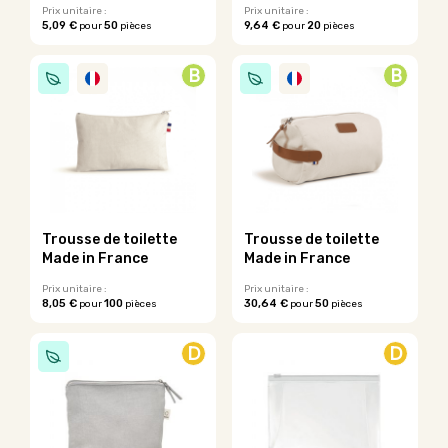
Prix unitaire :
Prix unitaire :
produit
5,09 €
50
9,64 €
20
pour
pièces
pour
pièces
Ce
Ce
produit
produit
B
B
a
a
plusieurs
plusieurs
variations.
variations.
Les
Les
options
options
peuvent
peuvent
être
être
choisies
choisies
sur
sur
Trousse de toilette
Trousse de toilette
la
la
Made in France
Made in France
page
page
du
du
Prix unitaire :
Prix unitaire :
8,05 €
100
30,64 €
50
pour
pièces
pour
pièces
produit
produit
Ce
Ce
produit
produit
D
D
a
a
plusieurs
plusieurs
variations.
variations.
Les
Les
options
options