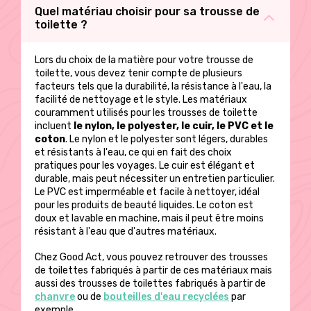
sur
Quel matériau choisir pour sa trousse de
la
la
toilette ?
page
page
du
du
produit
Lors du choix de la matière pour votre trousse de
produit
toilette, vous devez tenir compte de plusieurs
facteurs tels que la durabilité, la résistance à l'eau, la
facilité de nettoyage et le style. Les matériaux
couramment utilisés pour les trousses de toilette
incluent
le nylon, le polyester, le cuir, le PVC et le
coton
. Le nylon et le polyester sont légers, durables
et résistants à l'eau, ce qui en fait des choix
pratiques pour les voyages. Le cuir est élégant et
durable, mais peut nécessiter un entretien particulier.
Le PVC est imperméable et facile à nettoyer, idéal
pour les produits de beauté liquides. Le coton est
doux et lavable en machine, mais il peut être moins
résistant à l'eau que d'autres matériaux.
Chez Good Act, vous pouvez retrouver des trousses
de toilettes fabriqués à partir de ces matériaux mais
aussi des trousses de toilettes fabriqués à partir de
chanvre
ou de
bouteilles d'eau recyclées
par
exemple.