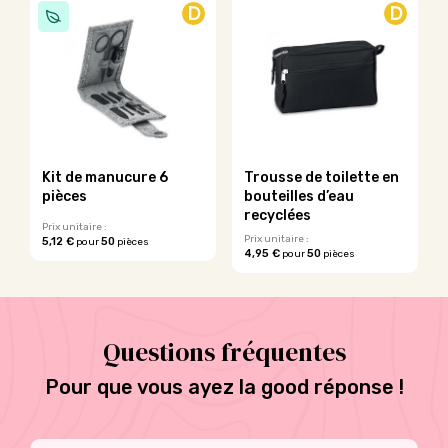
D
D
a
a
plusieurs
plusieurs
variations.
variations.
Les
Les
options
options
peuvent
peuvent
être
être
choisies
choisies
sur
sur
Kit de manucure 6
Trousse de toilette en
la
la
pièces
bouteilles d’eau
page
page
recyclées
du
du
Prix unitaire :
Prix unitaire :
5,12 €
50
pour
pièces
produit
produit
4,95 €
50
pour
pièces
Ce
Ce
produit
produit
a
a
plusieurs
plusieurs
variations.
Questions fréquentes
variations.
Les
Les
options
Pour que vous ayez la good réponse !
options
peuvent
peuvent
être
être
choisies
choisies
sur