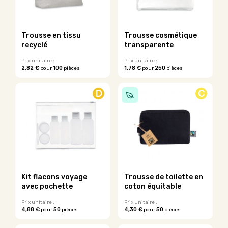
peuvent
peuvent
être
être
choisies
choisies
sur
sur
Trousse en tissu
Trousse cosmétique
la
la
recyclé
transparente
page
page
du
du
Prix unitaire :
Prix unitaire :
2,82 €
100
1,78 €
250
pour
pièces
pour
pièces
produit
produit
Ce
produit
D
C
a
plusieurs
variations.
Les
options
peuvent
être
choisies
sur
Kit flacons voyage
Trousse de toilette en
la
avec pochette
coton équitable
page
du
Prix unitaire :
Prix unitaire :
4,88 €
50
4,30 €
50
pour
pièces
pour
pièces
produit
Ce
Ce
produit
produit