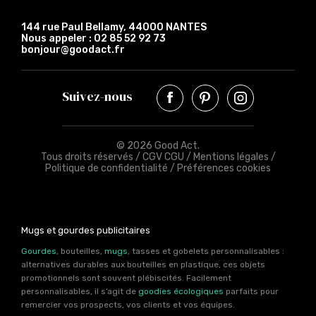
144 rue Paul Bellamy, 44000 NANTES
Nous appeler :
02 85 52 92 73
bonjour@goodact.fr
Suivez-nous
© 2026 Good Act.
Tous droits réservés /
CGV CGU
/
Mentions légales
/
Politique de confidentialité
/
Préférences cookies
Mugs et gourdes publicitaires
Gourdes
, bouteilles,
mugs
, tasses et gobelets personnalisables :
alternatives durables aux bouteilles en plastique, ces objets
promotionnels sont souvent plébiscités. Facilement
personnalisables, il s’agit de
goodies écologiques
parfaits pour
remercier vos prospects, vos clients et vos équipes.