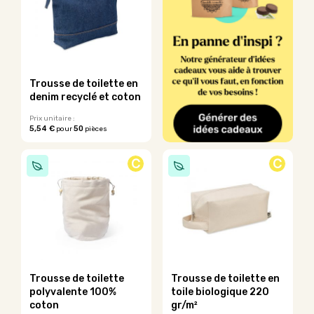
Les
Les
options
options
peuvent
peuvent
être
être
choisies
choisies
sur
sur
la
Trousse de toilette en
la
page
denim recyclé et coton
page
du
du
Prix unitaire :
produit
5,54 €
50
pour
pièces
produit
Ce
produit
C
C
a
plusieurs
variations.
Les
options
peuvent
être
choisies
sur
Trousse de toilette
Trousse de toilette en
la
polyvalente 100%
toile biologique 220
page
coton
gr/m²
du