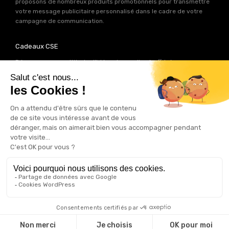
proposons de nombreux produits promotionnels pour transmettre
votre message publicitaire personnalisé dans le cadre de votre
campagne de communication.
Cadeaux CSE
Découvrez une multitude d’idées de goodies à offrir à vos
collaborateurs. Les experts produits de Good Act ont déniché pour
votre
CSE
près de 2000 références de cadeaux personnalisables.
Autant d’idées potentielles pour trouver le cadeau qui contribuera
à renforcer votre image de marque.
Goodies RSE
Vous souhaitez communiquer en accord avec vos valeurs ? Ca
tombe bien ! Un grand nombre de produits présents sur Good Act
sont fabriqués en France et en Europe.
Notre sélection RSE
vous
permet de trouver un goodies parfait pour votre campagne de
communication. Des produits fabriqués avec amour dans de
bonnes conditions et un impact limité sur la planête.