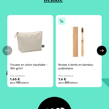
Trousse en coton équitable -
Brosse à dents en bambou
T
180 gr/m²
publicitaire
r
Prix unitaire :
Prix unitaire :
Pr
1.65 €
1.6 €
2
100
250
pour
pièces
pour
pièces
p