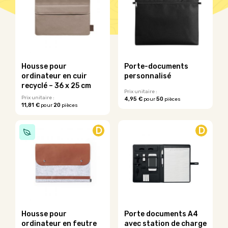
Housse pour
Porte-documents
ordinateur en cuir
personnalisé
recyclé – 36 x 25 cm
Prix unitaire :
Prix unitaire :
4,95 €
50
pour
pièces
11,81 €
20
pour
pièces
Ce
Ce
produit
produit
a
D
D
a
plusieurs
plusieurs
variations.
variations.
Les
Les
options
options
peuvent
peuvent
être
être
choisies
choisies
sur
sur
la
Housse pour
Porte documents A4
la
page
ordinateur en feutre
avec station de charge