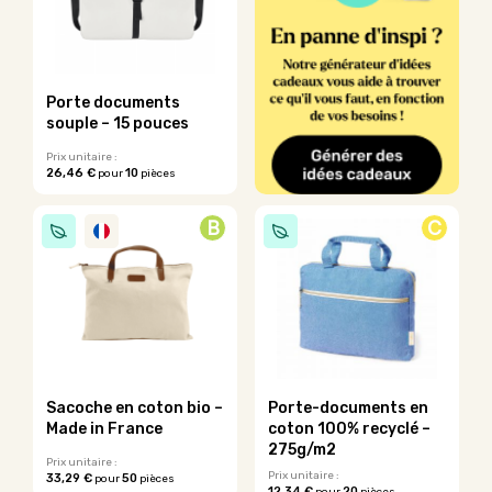
options
options
peuvent
peuvent
être
être
choisies
choisies
sur
sur
Porte documents
la
la
souple – 15 pouces
page
page
du
du
Prix unitaire :
26,46 €
10
pour
pièces
produit
produit
Ce
produit
B
C
a
plusieurs
variations.
Les
options
peuvent
être
choisies
sur
Sacoche en coton bio –
Porte-documents en
la
Made in France
coton 100% recyclé –
page
275g/m2
du
Prix unitaire :
Prix unitaire :
33,29 €
50
pour
pièces
produit
12,34 €
20
pour
pièces