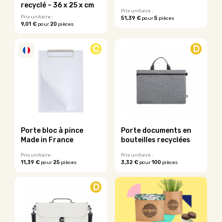
page
du
recyclé – 36 x 25 x cm
du
Prix unitaire :
produit
Prix unitaire :
51,39 €
5
pour
pièces
produit
9,01 €
20
pour
pièces
Ce
produit
C
D
a
plusieurs
variations.
Les
options
peuvent
être
choisies
sur
Porte bloc à pince
Porte documents en
la
Made in France
bouteilles recyclées
page
du
Prix unitaire :
Prix unitaire :
11,39 €
25
3,32 €
100
pour
pièces
pour
pièces
produit
Ce
Ce
produit
produit
D
a
a
plusieurs
plusieurs
variations.
variations.
Les
Les