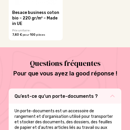
choisies
sur
Besace business coton
la
bio – 220 gr/m² – Made
page
in UE
du
Prix unitaire :
produit
7,83 €
100
pour
pièces
Ce
produit
a
plusieurs
Questions fréquentes
variations.
Les
options
Pour que vous ayez la good réponse !
peuvent
être
choisies
sur
Qu’est-ce qu’un porte-documents ?
la
page
du
Un porte-documents est un accessoire de
produit
rangement et d'organisation utilisé pour transporter
et stocker des documents, des dossiers, des feuilles
de papier et d'autres articles liés au travail ou aux