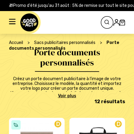
🎁Promo d'été jusqu'au 31 août : 5% de remise sur tout le site
Rechercher :
Accueil
>
Sacs publicitaires personnalisés
>
Porte
documents personnalisés
Porte documents
personnalisés
Créez un porte document publicitaire à l’image de votre
entreprise. Choisissez le modèle, la quantité et importez
votre logo pour créer un porte document unique.
L’impression de votre logo est réalisée quelques jours après
votre commande.
12 résultats
D
D