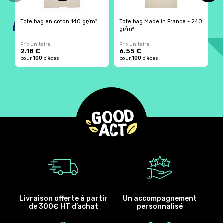
Tote bag en coton 140 gr/m²
Tote bag Made in France - 240
T
gr/m²
Prix unitaire :
Prix unitaire :
Pr
2.18 €
6.55 €
2
100
100
pour
pièces
pour
pièces
p
Livraison offerte à partir
Un accompagnement
de 300€ HT d’achat
personnalisé