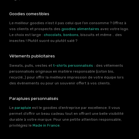
Goodies comestibles
Le meilleur goodies n’est il pas celui que l’on consomme ? Offrez à
vos clients et prospects des
goodies alimentaires
avec votre logo.
Le choix est large :
chocolats
,
bonbons
, biscuits et même .. des
insectes ! Plutôt sucré ou plutôt salé ?
Vêtements publicitaires
Sweats, pulls, vestes et
t-shirts personnalisés
: des vêtements
personnalisés originaux en matière responsable (coton bio,
recyclé…) pour offrir la meilleure impression de votre équipe lors
des événements ou pour un souvenir offert à vos clients.
Parapluies personnalisés
Le
parapluie
est le goodies d’entreprise par excellence. Il vous
permet d’offrir un beau cadeau tout en offrant une belle visibilité
durable à votre marque. Pour une petite attention responsable,
privilégiez le
Made in France
.