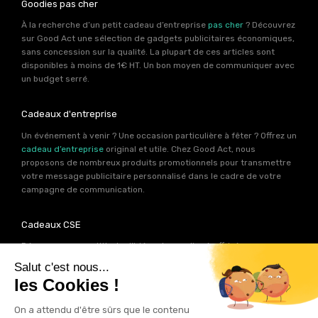
Goodies pas cher
À la recherche d’un petit cadeau d’entreprise
pas cher
? Découvrez
sur Good Act une sélection de gadgets publicitaires économiques,
sans concession sur la qualité. La plupart de ces articles sont
disponibles à moins de 1€ HT. Un bon moyen de communiquer avec
un budget serré.
Cadeaux d'entreprise
Un événement à venir ? Une occasion particulière à fêter ? Offrez un
cadeau d’entreprise
original et utile. Chez Good Act, nous
proposons de nombreux produits promotionnels pour transmettre
votre message publicitaire personnalisé dans le cadre de votre
campagne de communication.
Cadeaux CSE
Découvrez une multitude d’idées de goodies à offrir à vos
collaborateurs. Les experts produits de Good Act ont déniché pour
votre
CSE
près de 2000 références de cadeaux personnalisables.
Autant d’idées potentielles pour trouver le cadeau qui contribuera
à renforcer votre image de marque.