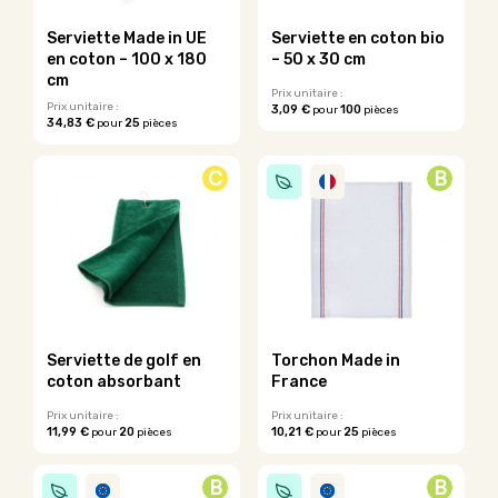
choisies
sur
Serviette Made in UE
Serviette en coton bio
la
en coton – 100 x 180
– 50 x 30 cm
page
cm
du
Prix unitaire :
Prix unitaire :
3,09 €
100
pour
pièces
produit
34,83 €
25
pour
pièces
Ce
Ce
produit
produit
a
C
B
a
plusieurs
plusieurs
variations.
variations.
Les
Les
options
options
peuvent
peuvent
être
être
choisies
choisies
sur
sur
la
Serviette de golf en
Torchon Made in
la
page
coton absorbant
France
page
du
du
Prix unitaire :
Prix unitaire :
produit
11,99 €
20
10,21 €
25
pour
pièces
pour
pièces
produit
Ce
Ce
produit
produit
B
B
a
a