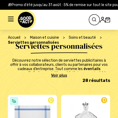
🎁Promo d'été jusqu'au 31 août : 5% de remise sur tout le site
Rechercher :
Accueil
>
Maison et cuisine
>
Soins et beauté
>
Serviettes personnalisées
Serviettes personnalisées
Découvrez notre sélection de serviettes publicitaires à
offrir à vos collaborateurs, clients ou partenaires pour vos
cadeaux d’entreprise. Tout comme les
éventails
personnalisés
, les serviettes publicitaires renvoient à la
période estivale. Lorsqu’ils recevront ce présent, vos
28 résultats
collaborateurs pourront par exemple se remémorer leur
dernier été au soleil. C’est donc un cadeau
soins et beauté
que l’on associe au bon moment comme les vacances. Dans
notre sélection vous pouvez notamment trouver des
serviettes écoconçues et ou Made in Europe. Cela signifie
C
D
qu’elles ont été conçue dans un soucis de durabilité. De plus,
ces serviettes publicitaires sont fabriquées à partir de
matières naturelles et ou recyclée comme le coton. Vous
faites donc un cadeau plus respectueux de l’environnement