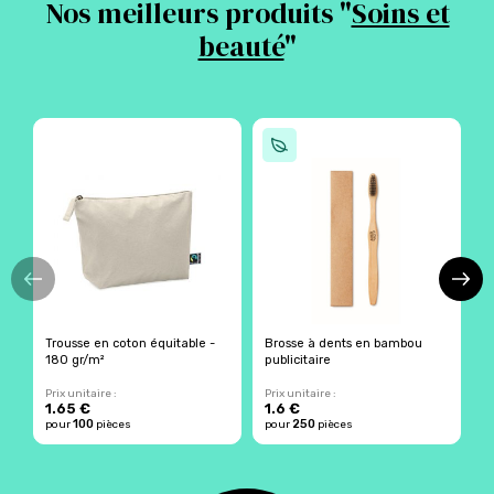
Nos meilleurs produits "
Soins et
beauté
"
Trousse en coton équitable -
Brosse à dents en bambou
T
180 gr/m²
publicitaire
r
Prix unitaire :
Prix unitaire :
Pr
1.65 €
1.6 €
2
100
250
pour
pièces
pour
pièces
p