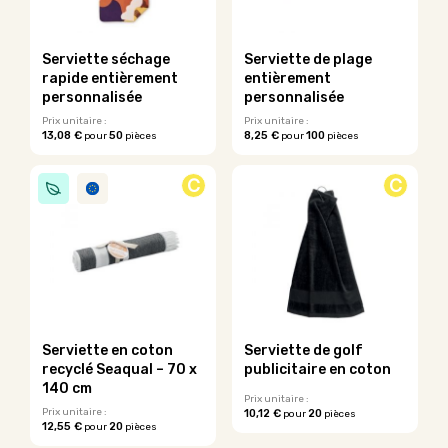
être
choisies
sur
Serviette séchage
Serviette de plage
la
rapide entièrement
entièrement
page
personnalisée
personnalisée
du
Prix unitaire :
Prix unitaire :
produit
13,08 €
50
8,25 €
100
pour
pièces
pour
pièces
Ce
Ce
produit
produit
C
C
a
a
plusieurs
plusieurs
variations.
variations.
Les
Les
options
options
peuvent
peuvent
être
être
choisies
choisies
sur
sur
Serviette en coton
Serviette de golf
la
la
recyclé Seaqual – 70 x
publicitaire en coton
page
page
140 cm
du
du
Prix unitaire :
Prix unitaire :
10,12 €
20
pour
pièces
produit
produit
12,55 €
20
pour
pièces
Ce