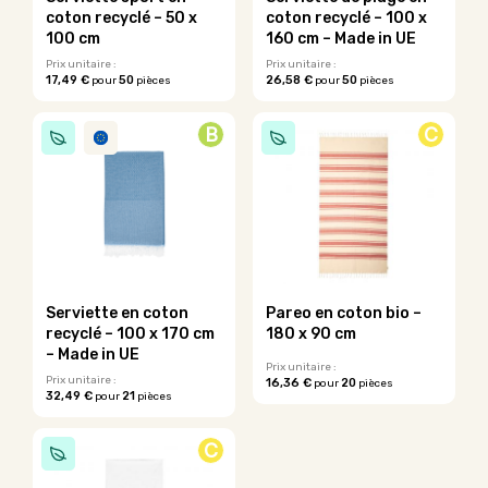
coton recyclé – 50 x
coton recyclé – 100 x
100 cm
160 cm – Made in UE
Prix unitaire :
Prix unitaire :
17,49 €
50
26,58 €
50
pour
pièces
pour
pièces
Ce
Ce
produit
produit
B
C
a
a
plusieurs
plusieurs
variations.
variations.
Les
Les
options
options
peuvent
peuvent
être
être
choisies
choisies
sur
sur
Serviette en coton
Pareo en coton bio –
la
la
recyclé – 100 x 170 cm
180 x 90 cm
page
page
– Made in UE
du
du
Prix unitaire :
Prix unitaire :
16,36 €
20
pour
pièces
produit
produit
32,49 €
21
pour
pièces
Ce
Ce
produit
produit
a
C
a
plusieurs
plusieurs
variations.