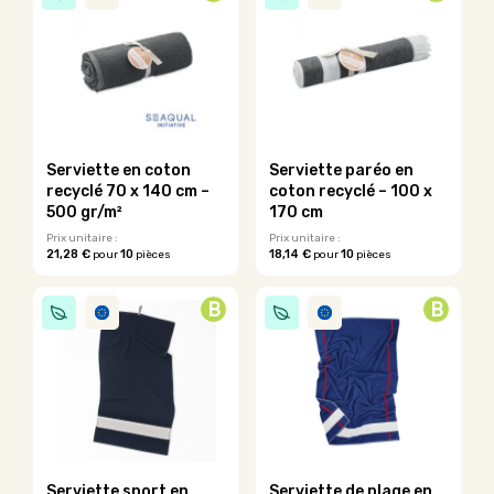
plusieurs
plusieurs
variations.
variations.
Les
Les
options
options
peuvent
peuvent
être
être
choisies
choisies
sur
sur
Serviette en coton
Serviette paréo en
la
la
recyclé 70 x 140 cm –
coton recyclé – 100 x
page
page
500 gr/m²
170 cm
du
du
Prix unitaire :
Prix unitaire :
produit
produit
21,28 €
10
18,14 €
10
pour
pièces
pour
pièces
B
B
Serviette sport en
Serviette de plage en