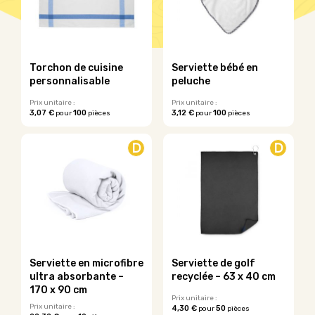
et affirmez notamment votre conscience écologique. Pour
emmener ce cadeau à un autre niveau, personnalisez le
avec le logo de votre entreprise.
Torchon de cuisine
Serviette bébé en
personnalisable
peluche
Prix unitaire :
Prix unitaire :
3,07 €
100
3,12 €
100
pour
pièces
pour
pièces
Ce
produit
D
D
a
plusieurs
variations.
Les
options
peuvent
être
choisies
sur
Serviette en microfibre
Serviette de golf
la
ultra absorbante –
recyclée – 63 x 40 cm
page
170 x 90 cm
du
Prix unitaire :
Prix unitaire :
4,30 €
50
pour
pièces
produit