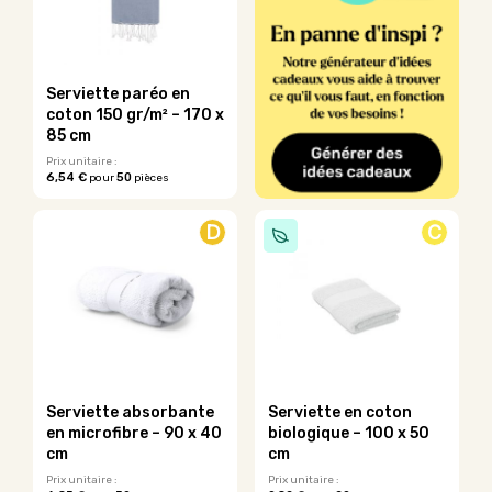
peuvent
être
choisies
sur
la
Serviette paréo en
page
coton 150 gr/m² – 170 x
du
85 cm
produit
Prix unitaire :
6,54 €
50
pour
pièces
Ce
produit
D
C
a
plusieurs
variations.
Les
options
peuvent
être
choisies
sur
Serviette absorbante
Serviette en coton
la
en microfibre – 90 x 40
biologique – 100 x 50
page
cm
cm
du
Prix unitaire :
Prix unitaire :
produit