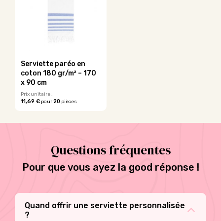
variations.
Les
Les
options
options
peuvent
peuvent
être
être
choisies
choisies
sur
sur
la
Serviette paréo en
la
page
coton 180 gr/m² – 170
page
du
x 90 cm
du
produit
Prix unitaire :
produit
11,69 €
20
pour
pièces
Ce
produit
a
plusieurs
Questions fréquentes
variations.
Les
options
Pour que vous ayez la good réponse !
peuvent
être
choisies
sur
Quand offrir une serviette personnalisée
la
?