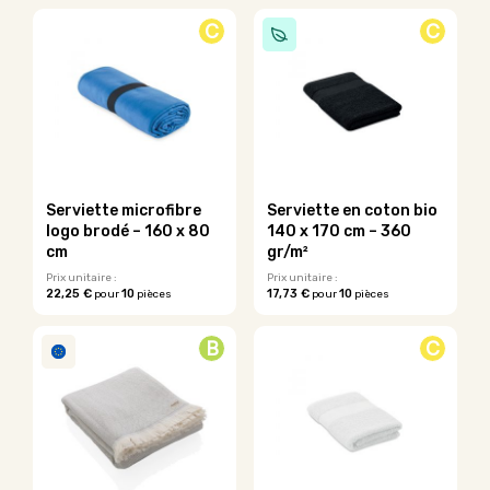
produit
C
C
a
plusieurs
variations.
Les
options
peuvent
être
choisies
sur
Serviette microfibre
Serviette en coton bio
la
logo brodé – 160 x 80
140 x 170 cm – 360
page
cm
gr/m²
du
Prix unitaire :
Prix unitaire :
produit
22,25 €
10
17,73 €
10
pour
pièces
pour
pièces
Ce
produit
B
C
a
plusieurs
variations.
Les
options
peuvent
être