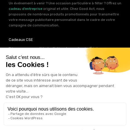
Un événement à venir ? Une occasion particulière à fêter ? Offrez un
cadeau d’entreprise
original et utile. Chez Good Act, nous
proposons de nombreux produits promotionnels pour transmettre
votre message publicitaire personnalisé dans le cadre de votre
campagne de communication.
Cadeaux CSE
Découvrez une multitude d’idées de goodies à offrir à vos
collaborateurs. Les experts produits de Good Act ont déniché pour
votre
CSE
près de 2000 références de cadeaux personnalisables.
Autant d’idées potentielles pour trouver le cadeau qui contribuera
à renforcer votre image de marque.
Goodies RSE
Vous souhaitez communiquer en accord avec vos valeurs ? Ca
tombe bien ! Un grand nombre de produits présents sur Good Act
sont fabriqués en France et en Europe.
Notre sélection RSE
vous
permet de trouver un goodies parfait pour votre campagne de
communication. Des produits fabriqués avec amour dans de
bonnes conditions et un impact limité sur la planête.