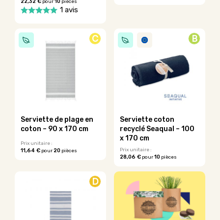
22,32 €
10
pour
pièces
1 avis
Ce
produit
C
B
a
plusieurs
variations.
Les
options
peuvent
être
choisies
sur
Serviette de plage en
Serviette coton
la
coton – 90 x 170 cm
recyclé Seaqual – 100
page
x 170 cm
du
Prix unitaire :
Prix unitaire :
11,64 €
20
pour
pièces
produit
28,06 €
10
pour
pièces
Ce
produit
a
D
plusieurs
variations.
Les
options