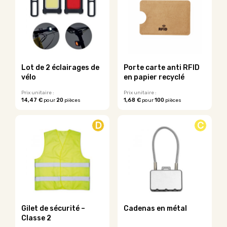
variations.
variations.
Les
Les
options
options
peuvent
peuvent
être
être
choisies
choisies
sur
sur
Lot de 2 éclairages de
Porte carte anti RFID
la
la
vélo
en papier recyclé
page
page
du
du
Prix unitaire :
Prix unitaire :
14,47 €
20
1,68 €
100
pour
pièces
pour
pièces
produit
produit
Ce
produit
D
C
a
plusieurs
variations.
Les
options
peuvent
être
choisies
sur
Gilet de sécurité –
Cadenas en métal
la
Classe 2
page