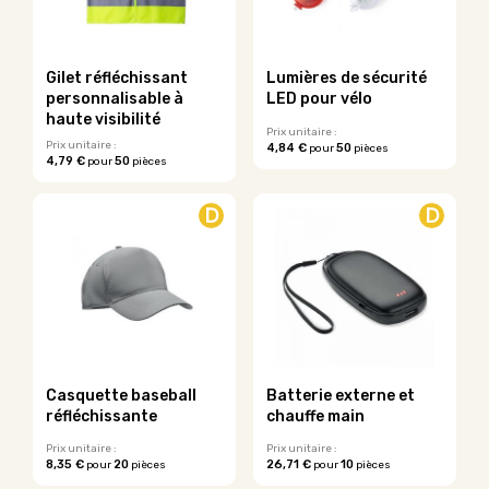
peuvent
peuvent
être
être
choisies
choisies
sur
sur
Gilet réfléchissant
Lumières de sécurité
la
la
personnalisable à
LED pour vélo
page
page
haute visibilité
du
du
Prix unitaire :
Prix unitaire :
4,84 €
50
pour
pièces
produit
produit
4,79 €
50
pour
pièces
Ce
Ce
produit
produit
a
D
D
a
plusieurs
plusieurs
variations.
variations.
Les
Les
options
options
peuvent
peuvent
être
être
choisies
choisies
sur
sur
la
Casquette baseball
Batterie externe et
la
page
réfléchissante
chauffe main
page
du
du
Prix unitaire :
Prix unitaire :
produit
8,35 €
20
26,71 €
10
pour
pièces
pour
pièces
produit
Ce
Ce