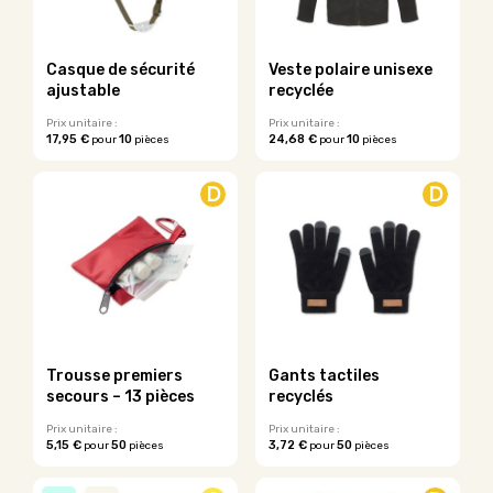
choisies
être
sur
choisies
la
sur
Casque de sécurité
Veste polaire unisexe
page
la
ajustable
recyclée
du
page
produit
du
Prix unitaire :
Prix unitaire :
17,95 €
10
24,68 €
10
pour
pièces
pour
pièces
produit
Ce
produit
D
D
a
plusieurs
variations.
Les
options
peuvent
être
choisies
sur
Trousse premiers
Gants tactiles
la
secours – 13 pièces
recyclés
page
du
Prix unitaire :
Prix unitaire :
5,15 €
50
3,72 €
50
pour
pièces
pour
pièces
produit