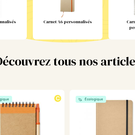
nnalisés
Carnet A6 personnalisés
Carn
pe
Découvrez tous nos article
C
gique
Écologique