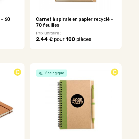
 – 60
Carnet à spirale en papier recyclé –
70 feuilles
Prix unitaire :
2,44 €
pour
100
pièces
Ce
produit
a
plusieurs
variations.
C
C
Écologique
Les
options
peuvent
être
choisies
sur
la
page
du
produit