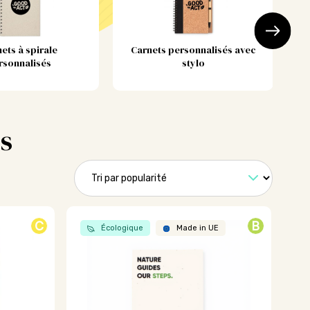
ets à spirale
Carnets personnalisés avec
Ca
rsonnalisés
stylo
s
C
B
Écologique
Made in UE