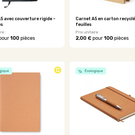
produit
5 avec couverture rigide –
Carnet A5 en carton recyclé
es
feuilles
re :
Prix unitaire :
pour
100
pièces
2,00 €
pour
100
pièces
Ce
produit
a
plusieurs
variations.
C
gique
Écologique
Les
options
peuvent
être
choisies
sur
la
page
du
produit