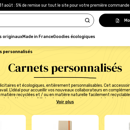
31 août : 5% de remise sur tout le site pour votre première command
Mo
s originaux
Made in France
Goodies écologiques
s personnalisés
Carnets personnalisés
itaires et écologiques, entièrement personnalisables. Cet accessoi
avail. L’idéal pour accueillir vos nouveaux collaborateurs en complém
 matière recyclées et / ou en matière naturelle facilement recyclable (
s de la pétrochimie. Affichez les valeurs environnementales de votre 
f en fonction des quantités. Offrir un
carnet personnalisé
est une i
clients. Utile au quotidien, il accompagne vos partenaires dans leurs 
n interne et en externe. Qu’il s’agisse de prendre des notes, d’esquiss
t un outil polyvalent et pratique qui peut suivre celui qui le porte dan
carnet retient l’attention, créez le vôtre à votre image !