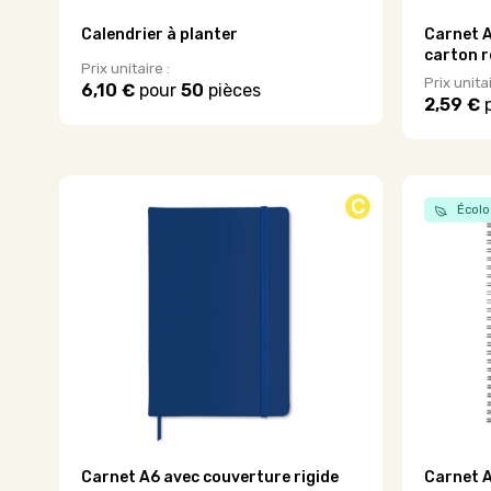
Calendrier à planter
Carnet A
carton r
Prix unitaire :
Prix unitai
6,10 €
pour
50
pièces
2,59 €
Ce
Ce
produit
produit
a
a
plusieurs
plusieurs
variations.
C
variations
Écolo
Les
Les
options
options
peuvent
peuvent
être
être
choisies
choisies
sur
sur
la
la
page
page
du
du
produit
produit
Carnet A6 avec couverture rigide
Carnet A5