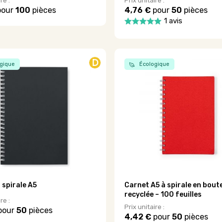
re :
Prix unitaire :
our
100
pièces
4,76 €
pour
50
pièces
1 avis
Ce
produit
a
plusieurs
D
gique
Écologique
variations.
Les
options
peuvent
être
choisies
sur
la
page
du
produit
 spirale A5
Carnet A5 à spirale en boute
recyclée – 100 feuilles
re :
Prix unitaire :
pour
50
pièces
4,42 €
pour
50
pièces