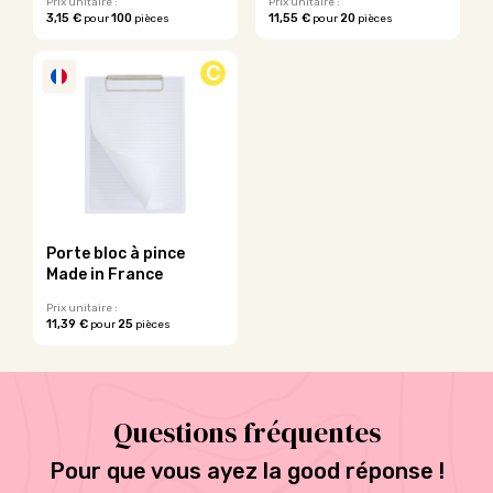
du
Prix unitaire :
Prix unitaire :
3,15 €
100
11,55 €
20
pour
pièces
pour
pièces
produit
Ce
produit
C
a
plusieurs
variations.
Les
options
peuvent
être
choisies
sur
Porte bloc à pince
la
Made in France
page
du
Prix unitaire :
11,39 €
25
pour
pièces
produit
Ce
produit
a
plusieurs
Questions fréquentes
variations.
Les
options
Pour que vous ayez la good réponse !
peuvent