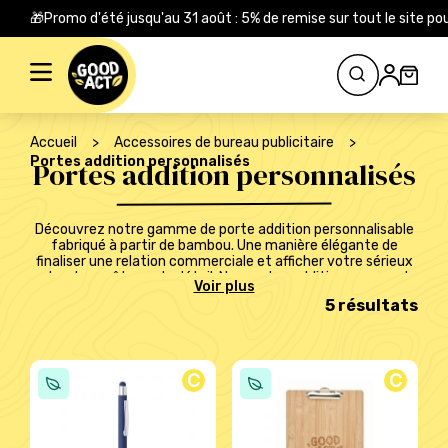
🎁Promo d'été jusqu'au 31 août : 5% de remise sur tout le site
Rechercher :
Accueil
>
Accessoires de bureau publicitaire
>
Portes addition personnalisés
Portes addition personnalisés
Découvrez notre gamme de porte addition personnalisable
fabriqué à partir de bambou. Une manière élégante de
finaliser une relation commerciale et afficher votre sérieux
et votre goût pour le détail. Nos portes additions peuvent
être personnalisés en gravant en ligne le logo de votre
5 résultats
entreprise. Tarif dégressif en fonction des quantités.
C
C