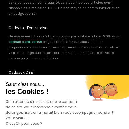
sans concession sur la qualité. La plupart de ces articles sont
disponibles à moins de 1€ HT. Un bon moyen de communiquer avec
un budget serré.
Cadeaux d'entreprise
Un événement à venir ? Une occasion particulière à fêter ? Offrez un
cadeau d’entreprise
original et utile. Chez Good Act, nous
proposons de nombreux produits promotionnels pour transmettre
votre message publicitaire personnalisé dans le cadre de votre
campagne de communication.
Cadeaux CSE
Découvrez une multitude d’idées de goodies à offrir à vos
collaborateurs. Les experts produits de Good Act ont déniché pour
votre
CSE
près de 2000 références de cadeaux personnalisables.
Autant d’idées potentielles pour trouver le cadeau qui contribuera
à renforcer votre image de marque.
Goodies RSE
Vous souhaitez communiquer en accord avec vos valeurs ? Ca