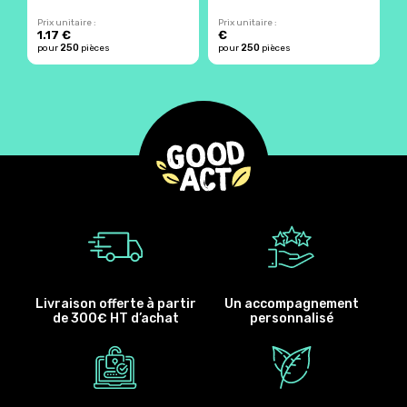
Prix unitaire :
Prix unitaire :
Pr
1.17 €
€
250
250
pour
pièces
pour
pièces
p
Livraison offerte à partir
Un accompagnement
de 300€ HT d’achat
personnalisé