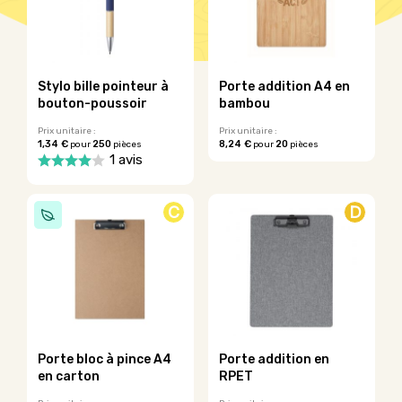
Stylo bille pointeur à
Porte addition A4 en
bouton-poussoir
bambou
Prix unitaire :
Prix unitaire :
1,34 €
250
8,24 €
20
pour
pièces
pour
pièces
Ce
1 avis
produit
Ce
a
produit
plusieurs
C
D
a
variations.
plusieurs
Les
variations.
options
Les
peuvent
options
être
peuvent
choisies
être
sur
choisies
la
sur
Porte bloc à pince A4
Porte addition en
page
la
en carton
RPET
du
page
produit