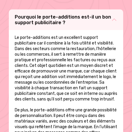
être
choisies
sur
Pourquoi le porte-additions est-il un bon
la
support publicitaire ?
page
du
Le porte-additions est un excellent support
produit
publicitaire car il combine à la fois utilité et visibilité.
Dans des secteurs comme la restauration, l’hôtellerie
ou les commerces, il sert à remettre de manière
pratique et professionnelle les factures ou reçus aux
clients. Cet objet quotidien est un moyen discret et
efficace de promouvoir une marque, car chaque client
qui reçoit une addition voit immédiatement le logo, le
message ou les coordonnées de l'entreprise. Sa
visibilité à chaque transaction en fait un support
publicitaire constant, que ce soit en interne ou auprès
des clients, sans qu'il soit perçu comme trop intrusif.
De plus, le porte-additions offre une grande possibilité
de personnalisation. Il peut être conçu dans des
matériaux variés, avec des couleurs et des éléments
visuels qui reflètent l'image de la marque. En l’utilisant