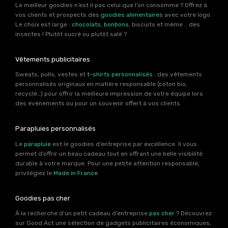
Le meilleur goodies n’est il pas celui que l’on consomme ? Offrez à
vos clients et prospects des
goodies alimentaires
avec votre logo.
Le choix est large :
chocolats
,
bonbons
, biscuits et même .. des
insectes ! Plutôt sucré ou plutôt salé ?
Vêtements publicitaires
Sweats, pulls, vestes et
t-shirts personnalisés
: des vêtements
personnalisés originaux en matière responsable (coton bio,
recyclé…) pour offrir la meilleure impression de votre équipe lors
des événements ou pour un souvenir offert à vos clients.
Parapluies personnalisés
Le
parapluie
est le goodies d’entreprise par excellence. Il vous
permet d’offrir un beau cadeau tout en offrant une belle visibilité
durable à votre marque. Pour une petite attention responsable,
privilégiez le
Made in France
.
Goodies pas cher
À la recherche d’un petit cadeau d’entreprise
pas cher
? Découvrez
sur Good Act une sélection de gadgets publicitaires économiques,