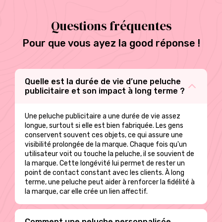
plusieurs
variations.
Questions fréquentes
Les
options
Pour que vous ayez la good réponse !
peuvent
être
choisies
sur
Quelle est la durée de vie d’une peluche
la
publicitaire et son impact à long terme ?
page
du
produit
Une peluche publicitaire a une durée de vie assez
longue, surtout si elle est bien fabriquée. Les gens
conservent souvent ces objets, ce qui assure une
visibilité prolongée de la marque. Chaque fois qu'un
utilisateur voit ou touche la peluche, il se souvient de
la marque. Cette longévité lui permet de rester un
point de contact constant avec les clients. À long
terme, une peluche peut aider à renforcer la fidélité à
la marque, car elle crée un lien affectif.
Comment une peluche personnalisée