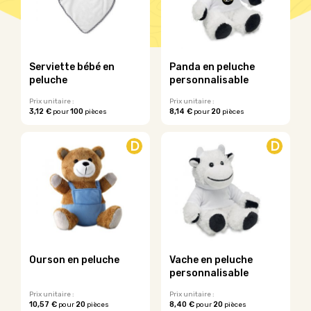
Serviette bébé en
Panda en peluche
peluche
personnalisable
Prix unitaire :
Prix unitaire :
3,12 €
100
8,14 €
20
pour
pièces
pour
pièces
Ce
Ce
produit
produit
D
D
a
a
plusieurs
plusieurs
variations.
variations.
Les
Les
options
options
peuvent
peuvent
être
être
choisies
choisies
sur
sur
Ourson en peluche
Vache en peluche
la
la
personnalisable
page
page
du
du
Prix unitaire :
Prix unitaire :
10,57 €
20
8,40 €
20
pour
pièces
pour
pièces
produit
produit