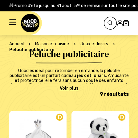
🎁Promo d'été jusqu'au 31 août : 5% de remise sur tout le site
Rechercher :
Accueil
>
Maison et cuisine
>
Jeux et loisirs
>
Peluche publicitaire
Peluche publicitaire
Goodies idéal pour retomber en enfance, la peluche
publicitaire est un parfait cadeau
jeux et loisirs
. Amusante
et protectrice, elle fera sans aucun doute des enfants
heureux. En effet, vous leur offrez un fidèle compagnon qui
les accompagnera tout au long de leur enfance. Dans le
9 résultats
même temps, vous tapez dans l’œil des parents puisqu’avec
cette peluche publicitaire vous offrez un souvenir marquant
et émouvant à leur enfant. Un cadeau qui pourra leur
remémorer également leur plus tendre enfance. Une bonne
façon d’être bien vu et ce dans tous les sens du terme. En
D
D
effet, les enfants pourront emmener la peluche où qu’il
soient, ce qui est une excellente opportunité pour votre
marque. Optez pour la personnalisation pour mettre en
avant votre image sur ce goodies.