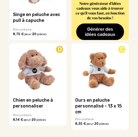
être
choisies
sur
Singe en peluche avec
la
pull à capuche
page
du
Prix unitaire :
8,75 €
20
pour
pièces
produit
Ce
produit
D
C
a
plusieurs
variations.
Les
options
peuvent
être
choisies
sur
Chien en peluche à
Ours en peluche
la
personnaliser
personnalisé – 13 x 15
page
cm
du
Prix unitaire :
Prix unitaire :
8,14 €
20
pour
pièces
produit
8,35 €
20
pour
pièces
Ce
produit
a