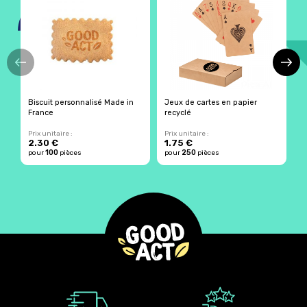
Biscuit personnalisé Made in
Jeux de cartes en papier
E
France
recyclé
t
Prix unitaire :
Prix unitaire :
Pr
2.30 €
1.75 €
2
100
250
pour
pièces
pour
pièces
p