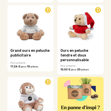
D
D
Grand ours en peluche
Ours en peluche
publicitaire
tendre et doux
personnalisable
Prix unitaire :
Prix unitaire :
17,26 €
10
pour
pièces
10,50 €
20
pour
pièces
Ce
produit
D
a
plusieurs
variations.
Les
options
peuvent