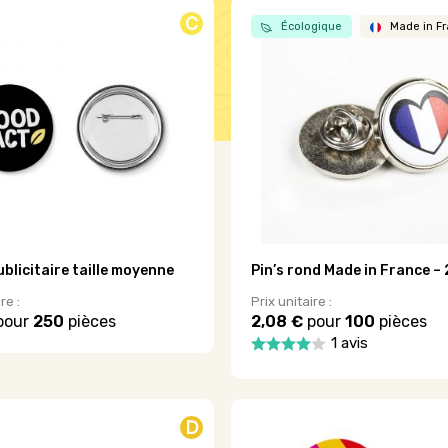
C
Écologique
Made in F
blicitaire taille moyenne
Pin’s rond Made in France –
re :
Prix unitaire :
pour
250
pièces
2,08 €
pour
100
pièces
1 avis
Ce
produit
a
.
plusieurs
D
variations.