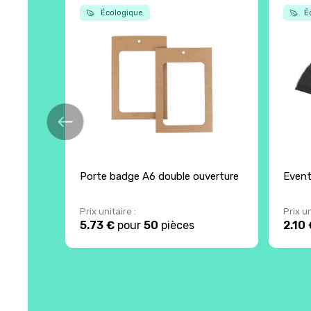
produit
Écologique
Éc
Porte badge A6 double ouverture
Event
Prix unitaire :
Prix un
5.73 €
pour
50
pièces
2.10 