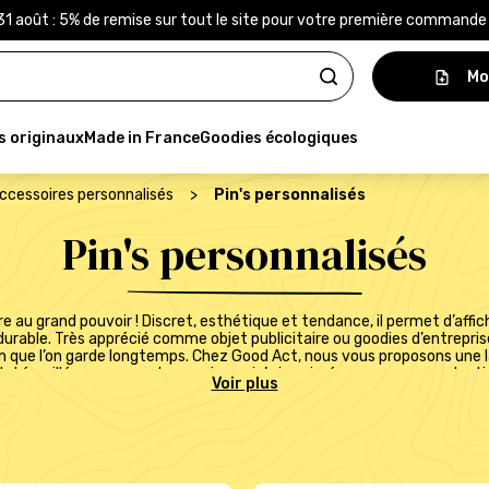
31 août : 5% de remise sur tout le site pour votre première command
Mo
s originaux
Made in France
Goodies écologiques
ccessoires personnalisés
>
Pin's personnalisés
Pin's personnalisés
re au grand pouvoir ! Discret, esthétique et tendance, il permet d’affi
durable. Très apprécié comme objet publicitaire ou goodies d’entreprise
que l’on garde longtemps. Chez Good Act, nous vous proposons une l
tal émaillé pour un rendu premium, pin’s imprimés pour une reproduction
t. Chaque modèle est conçu avec soin pour valoriser votre image et re
n support publicitaire intemporel, facile à distribuer et à porter au quot
diffusant subtilement votre message. Avec Good Act, vous avez la gara
pour mettre en valeur vos couleurs et vos idées.