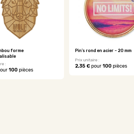
être
choisies
sur
la
page
du
produit
ambou forme
Pin’s rond en acier – 20 mm
lisable
Prix unitaire :
re :
2,35 €
pour
100
pièces
our
100
pièces
Ce
produit
a
plusieurs
variations.
.
Les
options
peuvent
être
choisies
sur