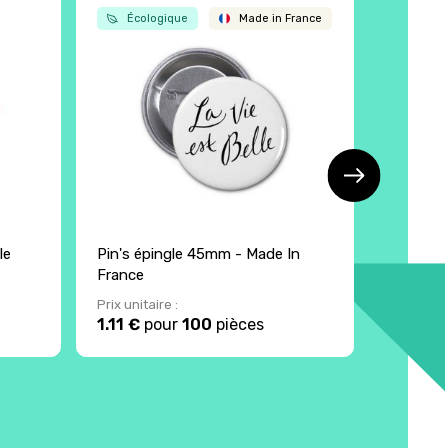
Écologique
Made in France
Écol
le
Pin's épingle 45mm - Made In
Eventai
France
manche
Prix unitaire :
Prix unita
1.11 €
pour
100
pièces
2.23 €