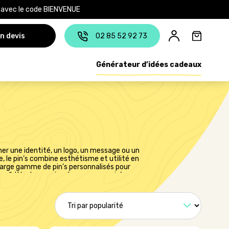
e avec le code BIENVENUE
n devis
02 85 52 92 73
Générateur d’idées cadeaux
cher une identité, un logo, un message ou un
, le pin’s combine esthétisme et utilité en
arge gamme de pin’s personnalisés pour
 fidèle de vos visuels, ou encore pin’s en
fléter au mieux votre identité de marque.
idien. Offrir un pin’s, c’est offrir un objet
ntie d’un pin’s personnalisé unique, conçu