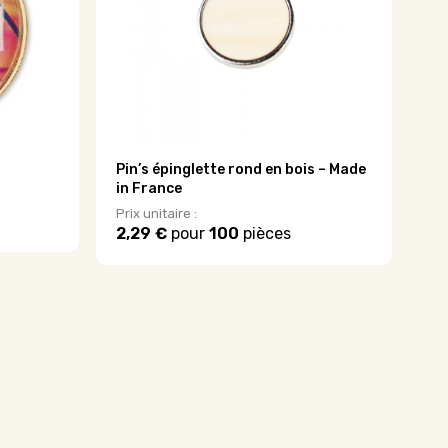
Pin’s épinglette rond en bois – Made
in France
Prix unitaire :
2,29 €
pour
100
pièces
Ce
produit
a
plusieurs
variations.
Les
options
peuvent
être
choisies
sur