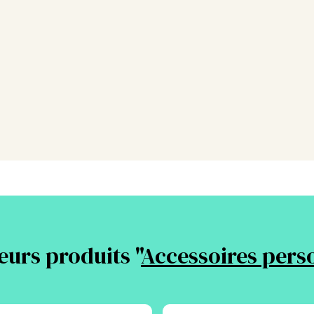
la
page
du
produit
eurs produits "
Accessoires pers