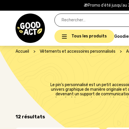
🎁Promo d'été jusqu'au 
Rechercher :
Tous les produits
Goodie
Accueil
>
Vêtements et accessoires personnalisés
>
A
Le pin’s personnalisé est un petit accessoi
univers graphique de manière originale et 
devenant un support de communication 
répondre à tous vos besoins : pin’s en mé
résine pour un effet moderne et résistan
Compact, léger et économique, le pin’s est u
de qualité qui traverse le temps tout en 
12 résultats