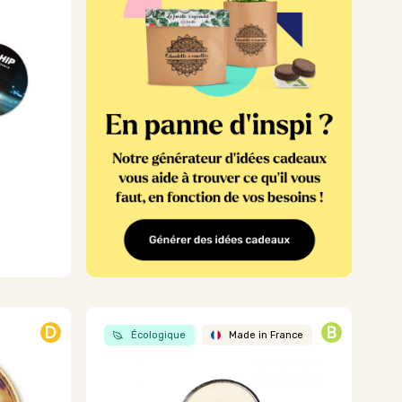
Les
options
peuvent
être
choisies
sur
la
page
du
produit
D
B
Écologique
Made in France