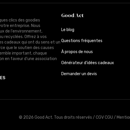
Good Act
ques clics des goodies
votre entreprise. Nous
Le blog
ux de l'environnement,
ou recyclées. Offrez à vos
Questions fréquentes
des cadeaux qui ont du sens et un
rce que le soutien des causes
À propos de nous
semble important, chaque
n en faveur d'une association
Générateur d’idées cadeaux
Demander un devis
TES
© 2026 Good Act.
Tous droits réservés /
CGV CGU
/
Mentio