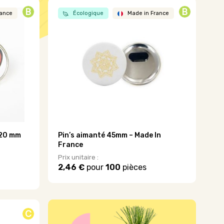
B
B
rance
Écologique
Made in France
 20 mm
Pin’s aimanté 45mm – Made In
France
Prix unitaire :
2,46 €
pour
100
pièces
Ce
produit
a
plusieurs
C
variations.