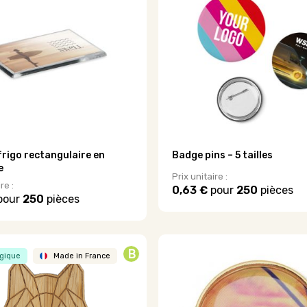
Les
options
peuvent
être
choisies
sur
la
page
du
produit
rigo rectangulaire en
Badge pins – 5 tailles
e
Prix unitaire :
re :
0,63 €
pour
250
pièces
pour
250
pièces
Ce
produit
a
plusieurs
B
variations.
gique
Made in France
Les
options
peuvent