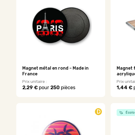
options
Les
peuvent
options
être
peuvent
choisies
être
sur
choisies
la
sur
page
la
du
page
produit
du
produit
Magnet métal en rond – Made in
Magnet f
France
acryliqu
Prix unitaire :
Prix unitai
2,29 €
pour
250
pièces
1,44 €
Ce
produit
a
plusieurs
D
Écolo
variations.
Les
options
peuvent