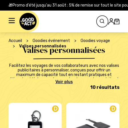
🎁Promo d'été jusqu'au 31 août : 5% de remise sur tout le site
Rechercher :
Accueil
>
Goodies événement
>
Goodies voyage
>
Valises personnalisées
Valises personnalisées
Facilitez les voyages de vos collaborateurs avec nos valises
publicitaires à personnaliser, conçues pour offrir un
maximum de capacité tout en restant pratiques et
élégantes. Idéales pour transporter documents, produits et
équipements lors des déplacements professionnels, nos
10 résultats
valises personnalisées sont l’outil parfait pour allier
efficacité et image de marque. Offrez à vos équipes une
solution de transport moderne et fonctionnelle, tout en
boostant la visibilité de votre entreprise à chaque voyage.
D
D