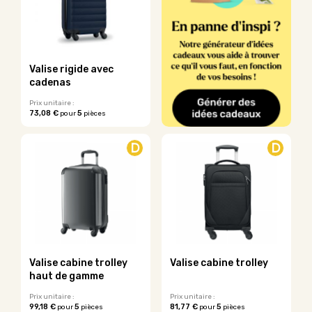
options
peuvent
être
choisies
sur
Valise rigide avec
la
cadenas
page
du
Prix unitaire :
73,08 €
5
pour
pièces
produit
D
D
Valise cabine trolley
Valise cabine trolley
haut de gamme
Prix unitaire :
Prix unitaire :
99,18 €
5
81,77 €
5
pour
pièces
pour
pièces