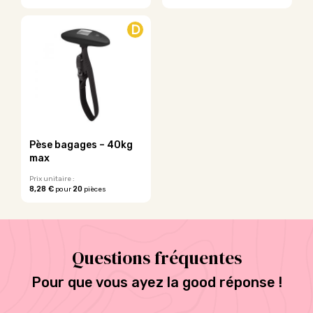
D
Pèse bagages – 40kg
max
Prix unitaire :
8,28 €
20
pour
pièces
Ce
produit
a
plusieurs
Questions fréquentes
variations.
Les
options
Pour que vous ayez la good réponse !
peuvent
être