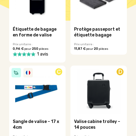
Étiquette de bagage
Protège passeport et
en forme de valise
étiquette bagage
Prix unitaire :
Prix unitaire :
0,96 €
250
11,87 €
20
pour
pièces
pour
pièces
1 avis
C
D
Sangle de valise – 17 x
Valise cabine trolley –
4cm
14 pouces