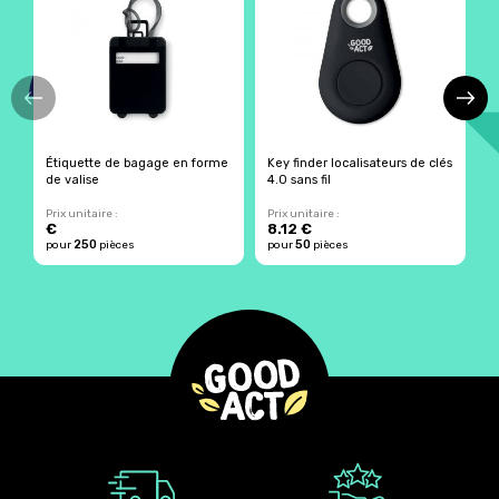
Étiquette de bagage en forme
Key finder localisateurs de clés
S
de valise
4.0 sans fil
p
Prix unitaire :
Prix unitaire :
Pr
€
8.12 €
250
50
pour
pièces
pour
pièces
p