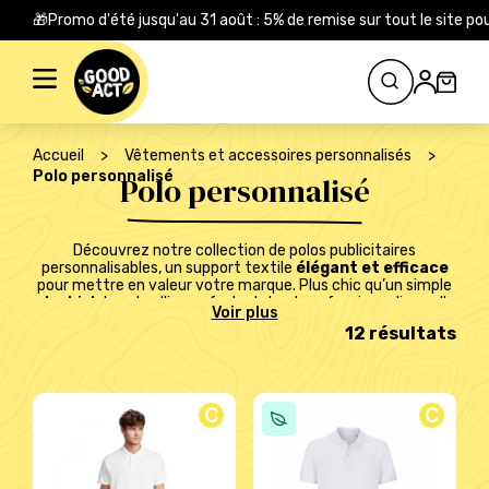
🎁Promo d'été jusqu'au 31 août : 5% de remise sur tout le site
Rechercher :
Accueil
>
Vêtements et accessoires personnalisés
>
Polo personnalisé
Polo personnalisé
Découvrez notre collection de polos publicitaires
personnalisables, un support textile
élégant et efficace
pour mettre en valeur votre marque. Plus chic qu’un simple
t-shirt
, le polo allie confort, style et professionnalisme. Il
devient ainsi un véritable outil de communication, idéal pour
12 résultats
habiller vos équipes lors d’événements, de salons, ou au
quotidien. Chez
Goodact
, nous proposons une large gamme
de polos à personnaliser avec votre logo ou votre message.
Vous trouverez des modèles homme, femme et unisexe,
disponibles dans de nombreuses couleurs et matières
C
C
(coton, polyester, textiles techniques). Grâce à des
techniques de marquage de qualité – broderie, sérigraphie
ou impression numérique – vos polos publicitaires reflètent
fidèlement l’image de votre entreprise. Le polo personnalisé