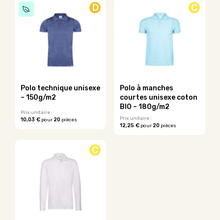
produit
produit
D
C
a
a
plusieurs
plusieurs
variations.
variations.
Les
Les
options
options
peuvent
peuvent
être
être
choisies
choisies
sur
sur
Polo technique unisexe
Polo à manches
la
la
– 150g/m2
courtes unisexe coton
page
page
BIO – 180g/m2
du
du
Prix unitaire :
Prix unitaire :
10,03 €
20
pour
pièces
produit
produit
12,25 €
20
pour
pièces
Ce
Ce
produit
produit
a
C
a
plusieurs
plusieurs
variations.
variations.
Les
Les
options
options
peuvent
peuvent
être
être
choisies
choisies