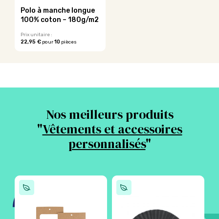
sur
sur
la
Polo à manche longue
la
page
100% coton – 180g/m2
page
du
du
Prix unitaire :
produit
22,95 €
10
pour
pièces
produit
Ce
produit
a
plusieurs
variations.
Les
options
Nos meilleurs produits
peuvent
être
"
Vêtements et accessoires
choisies
personnalisés
"
sur
la
page
du
produit