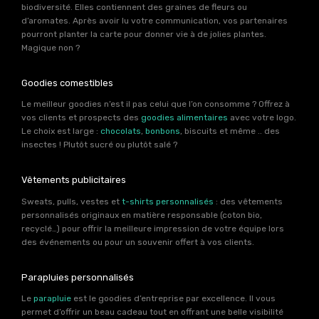
biodiversité. Elles contiennent des graines de fleurs ou
d’aromates. Après avoir lu votre communication, vos partenaires
pourront planter la carte pour donner vie à de jolies plantes.
Magique non ?
Goodies comestibles
Le meilleur goodies n’est il pas celui que l’on consomme ? Offrez à
vos clients et prospects des
goodies alimentaires
avec votre logo.
Le choix est large :
chocolats
,
bonbons
, biscuits et même .. des
insectes ! Plutôt sucré ou plutôt salé ?
Vêtements publicitaires
Sweats, pulls, vestes et
t-shirts personnalisés
: des vêtements
personnalisés originaux en matière responsable (coton bio,
recyclé…) pour offrir la meilleure impression de votre équipe lors
des événements ou pour un souvenir offert à vos clients.
Parapluies personnalisés
Le
parapluie
est le goodies d’entreprise par excellence. Il vous
permet d’offrir un beau cadeau tout en offrant une belle visibilité