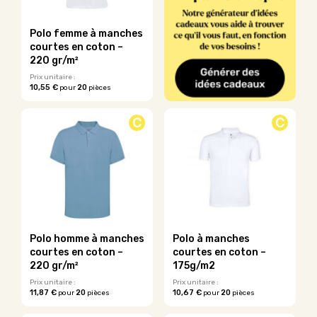
être
être
choisies
choisies
sur
sur
Polo femme à manches
la
la
courtes en coton –
page
page
220 gr/m²
du
du
Prix unitaire :
produit
produit
10,55 €
20
pour
pièces
Ce
produit
C
C
a
plusieurs
variations.
Les
options
peuvent
être
choisies
sur
Polo homme à manches
Polo à manches
la
courtes en coton –
courtes en coton –
page
220 gr/m²
175g/m2
du
Prix unitaire :
Prix unitaire :
produit
11,87 €
20
10,67 €
20
pour
pièces
pour
pièces
Ce
Ce