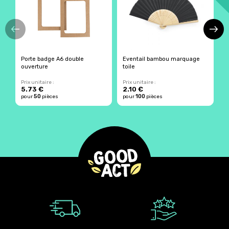
Porte badge A6 double
Eventail bambou marquage
L
ouverture
toile
r
Prix unitaire :
Prix unitaire :
Pr
5.73 €
2.10 €
2
50
100
pour
pièces
pour
pièces
p