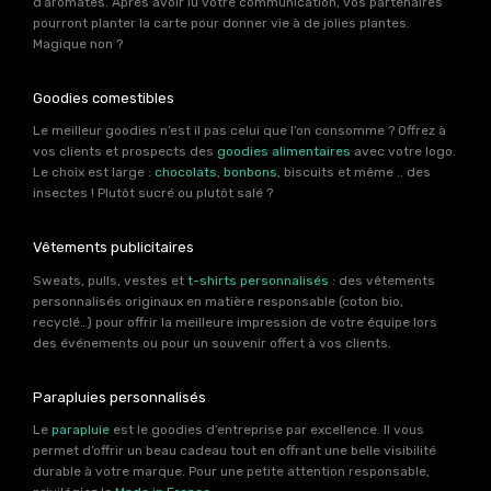
d’aromates. Après avoir lu votre communication, vos partenaires
pourront planter la carte pour donner vie à de jolies plantes.
Magique non ?
Goodies comestibles
Le meilleur goodies n’est il pas celui que l’on consomme ? Offrez à
vos clients et prospects des
goodies alimentaires
avec votre logo.
Le choix est large :
chocolats
,
bonbons
, biscuits et même .. des
insectes ! Plutôt sucré ou plutôt salé ?
Vêtements publicitaires
Sweats, pulls, vestes et
t-shirts personnalisés
: des vêtements
personnalisés originaux en matière responsable (coton bio,
recyclé…) pour offrir la meilleure impression de votre équipe lors
des événements ou pour un souvenir offert à vos clients.
Parapluies personnalisés
Le
parapluie
est le goodies d’entreprise par excellence. Il vous
permet d’offrir un beau cadeau tout en offrant une belle visibilité
durable à votre marque. Pour une petite attention responsable,