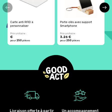
Carte anti RFID à
Porte-clés avec support
S
personnaliser
Smartphone
p
Prix unitaire :
Prix unitaire :
Pr
€
3.26 €
4
250
250
pour
pièces
pour
pièces
p
Livraison offerte à partir
Un accompagnement