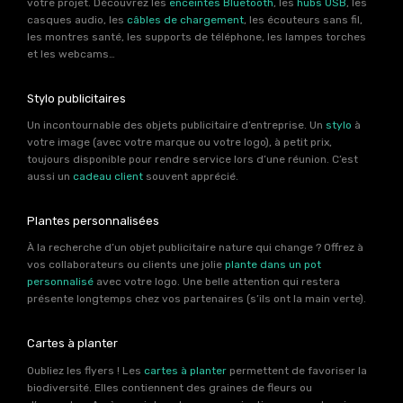
votre projet. Découvrez les
enceintes Bluetooth
, les
hubs USB
, les
casques audio, les
câbles de chargement
, les écouteurs sans fil,
les montres santé, les supports de téléphone, les lampes torches
et les webcams…
Stylo publicitaires
Un incontournable des objets publicitaire d’entreprise. Un
stylo
à
votre image (avec votre marque ou votre logo), à petit prix,
toujours disponible pour rendre service lors d’une réunion. C’est
aussi un
cadeau client
souvent apprécié.
Plantes personnalisées
À la recherche d’un objet publicitaire nature qui change ? Offrez à
vos collaborateurs ou clients une jolie
plante dans un pot
personnalisé
avec votre logo. Une belle attention qui restera
présente longtemps chez vos partenaires (s’ils ont la main verte).
Cartes à planter
Oubliez les flyers ! Les
cartes à planter
permettent de favoriser la
biodiversité. Elles contiennent des graines de fleurs ou