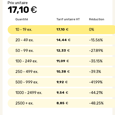
Monde
17,10
€
vers
Europe
-
Quantité
Tarif unitaire HT
Réduction
SKROSS®
10 - 19
17,10
€
0%
20 - 49
14,44
€
15.56%
50 - 99
12,33
€
27.89%
100 - 249
11,09
€
35.15%
250 - 499
10,38
€
39.3%
500 - 999
9,92
€
41.99%
1000 - 2499
9,54
€
44.21%
2500 +
8,85
€
48.25%