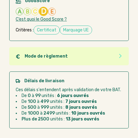
GoodScore
D
A
B
C
E
C’est quoi le Good Score ?
Critères :
Certificat
Marquage UE
Mode de règlement
Quel que soit le mode de règlement, vous pouvez
passer commande en ligne sur Good Act.
Paiement CB :
paiement sécurisé par carte
Délais de livraison
bancaire
Ces délais s'entendent après validation de votre BAT.
Virement bancaire :
règlement sur facture
De
0
à
99
unités :
6 jours ouvrés
après la commande
De
100
à
499
unités :
7 jours ouvrés
De
500
à
999
unités :
8 jours ouvrés
Chorus Pro :
règlement par mandat
De
1000
à
2499
unités :
10 jours ouvrés
administratif après la commande
Plus de 2500
unités :
13 jours ouvrés