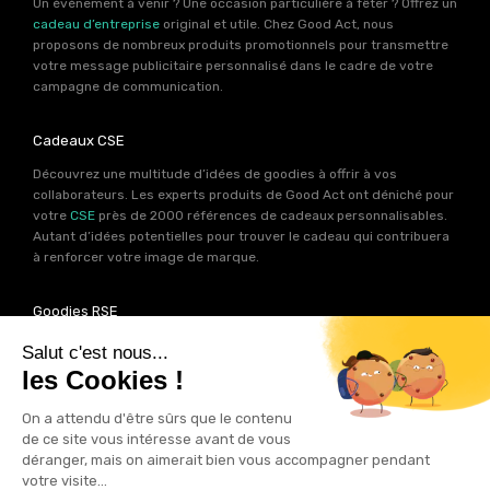
Un événement à venir ? Une occasion particulière à fêter ? Offrez un
cadeau d’entreprise
original et utile. Chez Good Act, nous
proposons de nombreux produits promotionnels pour transmettre
votre message publicitaire personnalisé dans le cadre de votre
campagne de communication.
Cadeaux CSE
Découvrez une multitude d’idées de goodies à offrir à vos
collaborateurs. Les experts produits de Good Act ont déniché pour
votre
CSE
près de 2000 références de cadeaux personnalisables.
Autant d’idées potentielles pour trouver le cadeau qui contribuera
à renforcer votre image de marque.
Goodies RSE
Vous souhaitez communiquer en accord avec vos valeurs ? Ca
tombe bien ! Un grand nombre de produits présents sur Good Act
sont fabriqués en France et en Europe.
Notre sélection RSE
vous
permet de trouver un goodies parfait pour votre campagne de
communication. Des produits fabriqués avec amour dans de
bonnes conditions et un impact limité sur la planête.