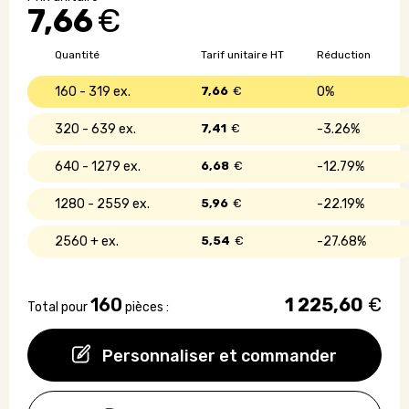
7,66
€
hêtre
massif
Quantité
Tarif unitaire HT
Réduction
160 - 319
7,66
€
0%
320 - 639
7,41
€
3.26%
640 - 1279
6,68
€
12.79%
1280 - 2559
5,96
€
22.19%
2560 +
5,54
€
27.68%
160
1 225,60
€
Total pour
pièces :
Personnaliser et commander