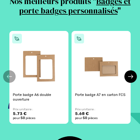
Nos meilleurs produits "
Badges et
porte badges personnalisés
"
Porte badge A6 double
Porte badge A7 en carton FCS
B
ouverture
Prix unitaire :
Prix unitaire :
Pr
5.73 €
5.68 €
1
50
50
pour
pièces
pour
pièces
p