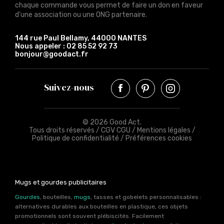
chaque commande vous permet de faire un don en faveur
d'une association ou une ONG partenaire.
144 rue Paul Bellamy, 44000 NANTES
Nous appeler :
02 85 52 92 73
bonjour@goodact.fr
Suivez-nous
© 2026 Good Act.
Tous droits réservés /
CGV CGU
/
Mentions légales
/
Politique de confidentialité
/
Préférences cookies
Mugs et gourdes publicitaires
Gourdes
, bouteilles,
mugs
, tasses et gobelets personnalisables :
alternatives durables aux bouteilles en plastique, ces objets
promotionnels sont souvent plébiscités. Facilement