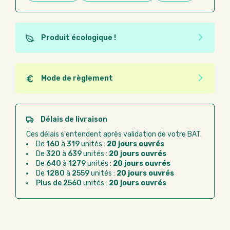
Produit écologique !
Ce produit est éco-conçu, il a été fabriqué à partir de
matériaux recyclés ou recyclables. Ces produits
peuvent plus facilement obtenir une seconde vie
Mode de règlement
après utilisation. L'origine de fabrication du produit
Quel que soit le mode de règlement, vous pouvez
n'entre pas dans les critères d'éco-conception.
passer commande en ligne sur Good Act.
Paiement CB :
paiement sécurisé par carte
Délais de livraison
bancaire
Ces délais s'entendent après validation de votre BAT.
Virement bancaire :
règlement sur facture
De
160
à
319
unités :
20 jours ouvrés
après la commande
De
320
à
639
unités :
20 jours ouvrés
De
640
à
1279
unités :
20 jours ouvrés
Chorus Pro :
règlement par mandat
De
1280
à
2559
unités :
20 jours ouvrés
administratif après la commande
Plus de 2560
unités :
20 jours ouvrés