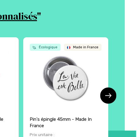
onnalisés
"
Écologique
Made in France
Écol
le
Pin's épingle 45mm - Made In
Eventai
France
manche
Prix unitaire :
Prix unita