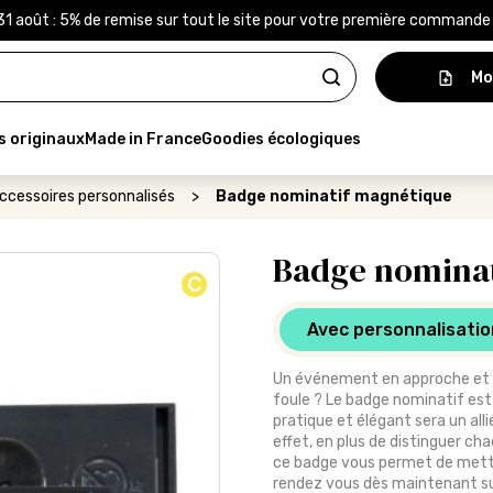
31 août : 5% de remise sur tout le site pour votre première command
Mo
s originaux
Made in France
Goodies écologiques
ccessoires personnalisés
>
Badge nominatif magnétique
Badge nominat
C
Avec personnalisatio
Un événement en approche et v
foule ? Le badge nominatif est 
pratique et élégant sera un all
effet, en plus de distinguer c
ce badge vous permet de mettre
rendez vous dès maintenant sur 