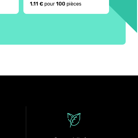
1.11 €
pour
100
pièces
2.23 €