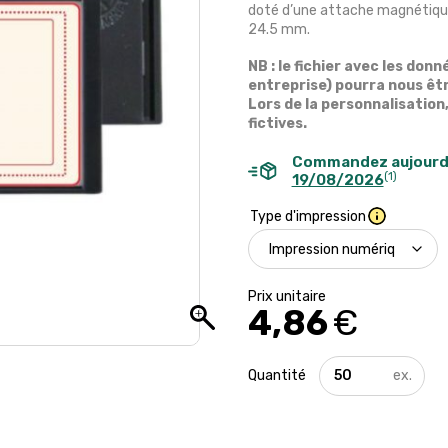
doté d’une attache magnétique
24.5 mm.
NB : le fichier avec les do
entreprise) pourra nous êt
Lors de la personnalisation
fictives.
Commandez aujourd
(1)
19/08/2026
Type d'impression
4,86
€
quantité
de
Badge
nominatif
magnétique