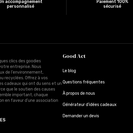
Un accompagnement
Paiement 100%
personnalisé
sécurisé
Good Act
ques clics des goodies
votre entreprise. Nous
Le blog
ux de l'environnement,
ou recyclées. Offrez à vos
Questions fréquentes
des cadeaux qui ont du sens et un
rce que le soutien des causes
À propos de nous
semble important, chaque
n en faveur d'une association
Générateur d’idées cadeaux
Demander un devis
TES