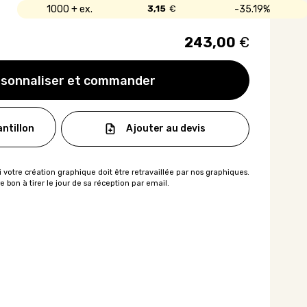
1000 +
3,15
€
35.19%
243,00
€
sonnaliser et commander
Ajouter au devis
ntillon