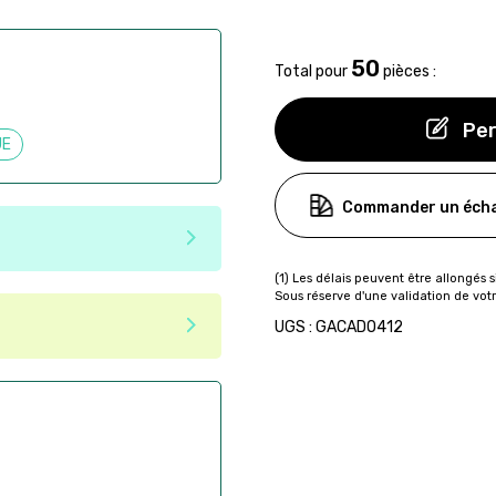
50
Total pour
pièces :
Per
UE
Commander un écha
e matériaux recyclés ou
tenir une seconde vie après
 pas dans les critères d'éco-
UGS : GACADO412
ser commande en ligne sur
aire
ès la commande
if après la commande