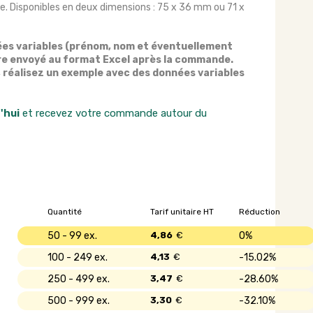
. Disponibles en deux dimensions : 75 x 36 mm ou 71 x
nnées variables (prénom, nom et éventuellement
re envoyé au format Excel après la commande.
, réalisez un exemple avec des données variables
'hui
et recevez votre commande autour du
Quantité
Tarif unitaire HT
Réduction
50 - 99
4,86
€
0%
100 - 249
4,13
€
15.02%
250 - 499
3,47
€
28.60%
500 - 999
3,30
€
32.10%