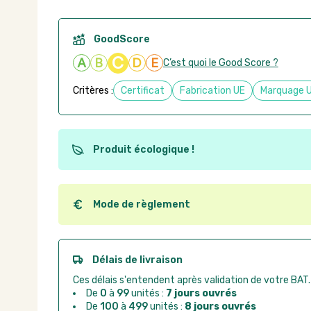
GoodScore
C
A
B
D
E
C’est quoi le Good Score ?
Critères :
Certificat
Fabrication UE
Marquage 
Produit écologique !
Ce produit est éco-conçu, il a été fabriqué à partir d
recyclables. Ces produits peuvent plus facilement ob
utilisation. L'origine de fabrication du produit n'entre
Mode de règlement
conception.
Quel que soit le mode de règlement, vous pouvez pas
Good Act.
Paiement CB :
paiement sécurisé par carte banc
Délais de livraison
Virement bancaire :
règlement sur facture apr
Ces délais s'entendent après validation de votre BAT.
Chorus Pro :
règlement par mandat administrat
De
0
à
99
unités :
7 jours ouvrés
De
100
à
499
unités :
8 jours ouvrés