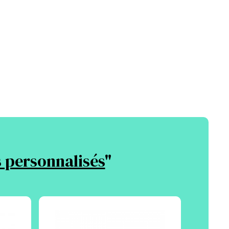
 personnalisés
"
Made 