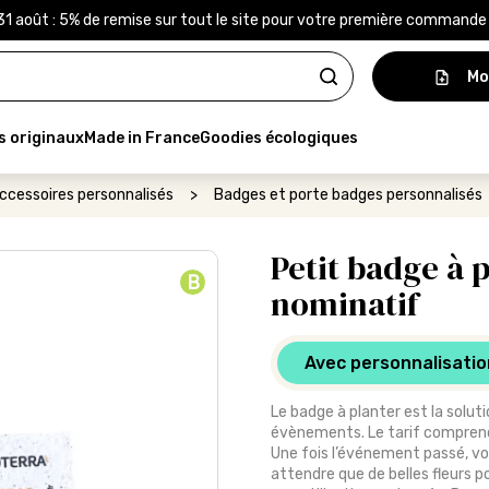
31 août : 5% de remise sur tout le site pour votre première command
Mo
s originaux
Made in France
Goodies écologiques
ccessoires personnalisés
>
Badges et porte badges personnalisés
Petit badge à 
B
nominatif
Avec personnalisatio
Le badge à planter est la solut
évènements. Le tarif comprend
Une fois l’événement passé, vos 
attendre que de belles fleurs 