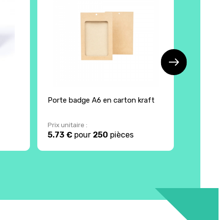
Porte badge A6 en carton kraft
Porte b
enseme
Prix unitaire :
Prix unita
5.73 €
pour
250
pièces
4.75 €