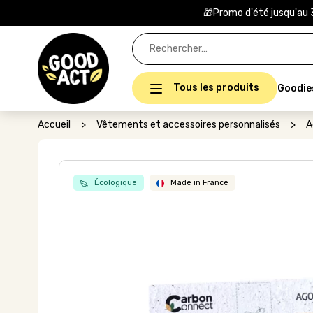
🎁Promo d'été jusqu'au 
Rechercher :
Tous les produits
Goodie
Accueil
>
Vêtements et accessoires personnalisés
>
A
Écologique
Made in France