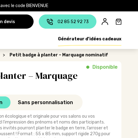
e avec le code BIENVENUE
n devis
02 85 52 92 73
Générateur d’idées cadeaux
>
Petit badge à planter – Marquage nominatif
Disponible
planter – Marquage
n
Sans personnalisation
ion écologique et originale pour vos salons ou vos
 l’impression des prénoms et noms des participants.
invités pourront planter le badge en terre, l’arroser et
poussent ! Format : 55 x 85 mm, support rigide 270g pour