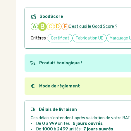
GoodScore
B
A
C
D
E
C’est quoi le Good Score ?
Critères :
Certificat
Fabrication UE
Marquage 
Produit écologique !
Ce produit est éco-conçu, il a été fabriqué à partir d
recyclables. Ces produits peuvent plus facilement ob
utilisation. L'origine de fabrication du produit n'entre
Mode de règlement
conception.
Quel que soit le mode de règlement, vous pouvez pas
Good Act.
Paiement CB :
paiement sécurisé par carte banc
Délais de livraison
Virement bancaire :
règlement sur facture apr
Ces délais s'entendent après validation de votre BAT.
Chorus Pro :
règlement par mandat administrat
De
0
à
999
unités :
6 jours ouvrés
De
1000
à
2499
unités :
7 jours ouvrés