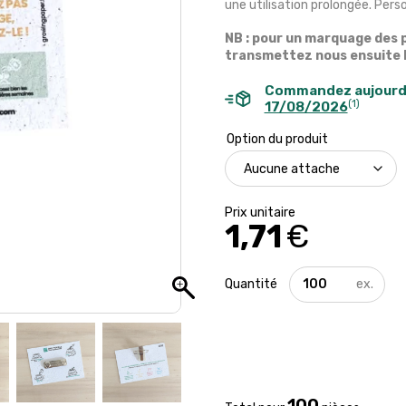
une utilisation prolongée. Pers
NB : pour un marquage des 
transmettez nous ensuite le
Commandez aujourd
(1)
17/08/2026
Option du produit
1,71
€
quantité
de
Petit
badge
à
planter
-
Marquage