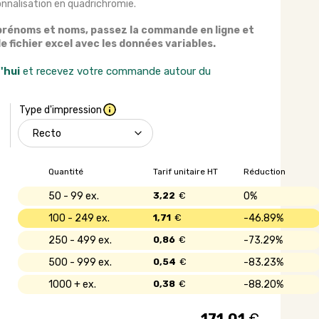
onnalisation en quadrichromie.
prénoms et noms, passez la commande en ligne et
 fichier excel avec les données variables.
'hui
et recevez votre commande autour du
Type d'impression
Quantité
Tarif unitaire HT
Réduction
50 - 99
3,22
€
0%
100 - 249
1,71
€
46.89%
250 - 499
0,86
€
73.29%
500 - 999
0,54
€
83.23%
1000 +
0,38
€
88.20%