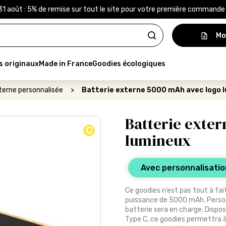
31 août : 5% de remise sur tout le site pour votre première command
Mo
s originaux
Made in France
Goodies écologiques
terne personnalisée
>
Batterie externe 5000 mAh avec logo 
Batterie exte
C
lumineux
Avec personnalisatio
Ce goodies n’est pas tout à fai
puissance de 5000 mAh. Personna
batterie sera en charge. Dispos
Type C, ce goodies permettra à