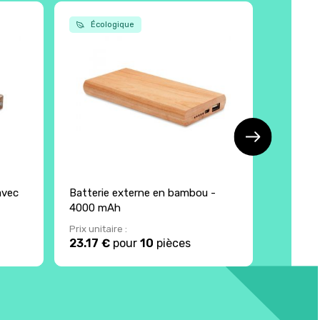
Écologique
avec
Batterie externe en bambou -
Batterie
4000 mAh
2200 m
Prix unitaire :
Prix unita
23.17 €
pour
10
pièces
10.40 