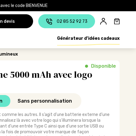
e avec le code BIENVENUE
n devis
02 85 52 92 73
Générateur d’idées cadeaux
lumineux
Disponible
rne 5000 mAh avec logo
n
Sans personnalisation
t comme les autres. Il s’agit d’une batterie externe d’une
lisez là avec votre logo qui s’illuminera lorsque la
ant d’une entrée Type C ainsi que d’une sortie USB ou
 la fois de promouvoir votre marque de façon