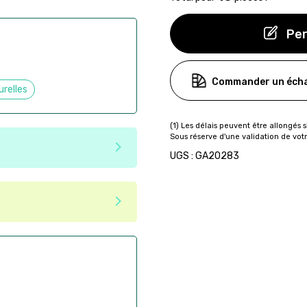
Per
Commander un écha
urelles
UGS : GA20283
e matériaux recyclés ou
tenir une seconde vie après
 pas dans les critères d'éco-
ser commande en ligne sur
aire
ès la commande
if après la commande