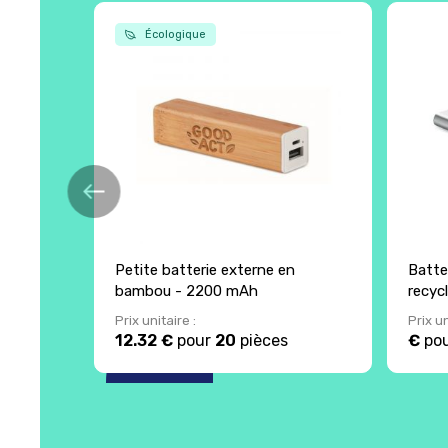
Écologique
Petite batterie externe en
Batte
bambou - 2200 mAh
recyc
Prix unitaire :
Prix un
12.32 €
pour
20
pièces
€
po