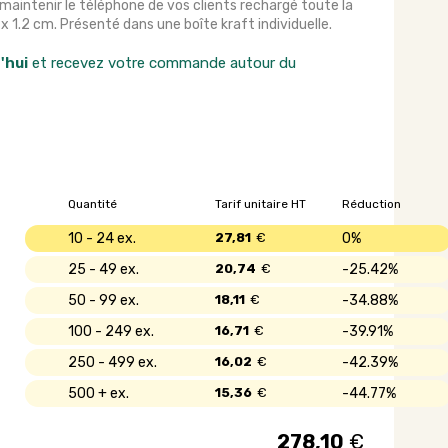
aintenir le téléphone de vos clients rechargé toute la
 x 1.2 cm. Présenté dans une boîte kraft individuelle.
'hui
et recevez votre commande autour du
Quantité
Tarif unitaire HT
Réduction
10 - 24
27,81
€
0%
25 - 49
20,74
€
25.42%
50 - 99
18,11
€
34.88%
100 - 249
16,71
€
39.91%
250 - 499
16,02
€
42.39%
500 +
15,36
€
44.77%
278,10
€