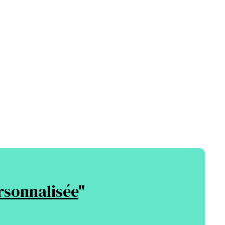
rsonnalisée
"