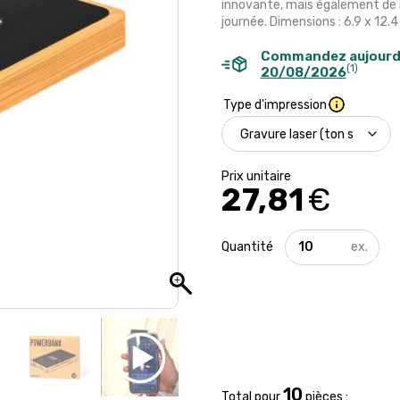
innovante, mais également de m
journée. Dimensions : 6.9 x 12.4
Commandez aujourd
(1)
20/08/2026
Type d'impression
27,81
€
quantité
de
Batterie
externe
5000
mAh
avec
logo
lumineux
10
Total pour
pièces :