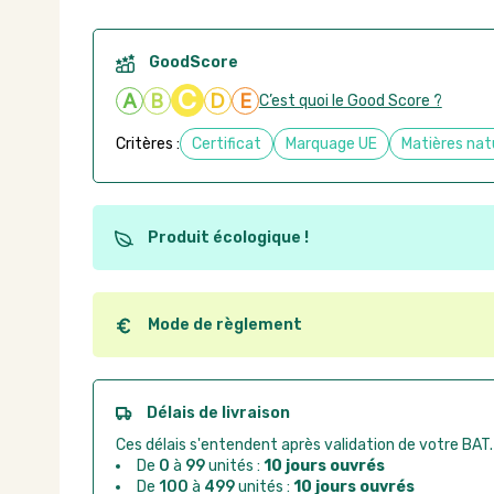
GoodScore
C
A
B
D
E
C’est quoi le Good Score ?
Critères :
Certificat
Marquage UE
Matières nat
Produit écologique !
Ce produit est éco-conçu, il a été fabriqué à partir d
recyclables. Ces produits peuvent plus facilement ob
utilisation. L'origine de fabrication du produit n'entre
Mode de règlement
conception.
Quel que soit le mode de règlement, vous pouvez pas
Good Act.
Paiement CB :
paiement sécurisé par carte banc
Délais de livraison
Virement bancaire :
règlement sur facture apr
Ces délais s'entendent après validation de votre BAT.
Chorus Pro :
règlement par mandat administrat
De
0
à
99
unités :
10 jours ouvrés
De
100
à
499
unités :
10 jours ouvrés