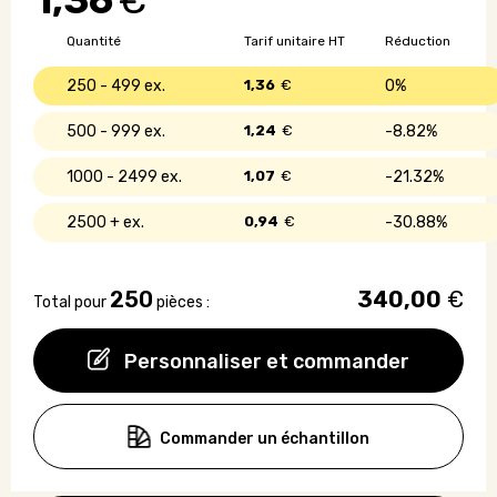
1,36
€
avec
couverture
Quantité
Tarif unitaire HT
Réduction
en
liège
250 - 499
1,36
€
0%
500 - 999
1,24
€
8.82%
1000 - 2499
1,07
€
21.32%
2500 +
0,94
€
30.88%
250
340,00
€
Total pour
pièces :
Personnaliser et commander
Commander un échantillon