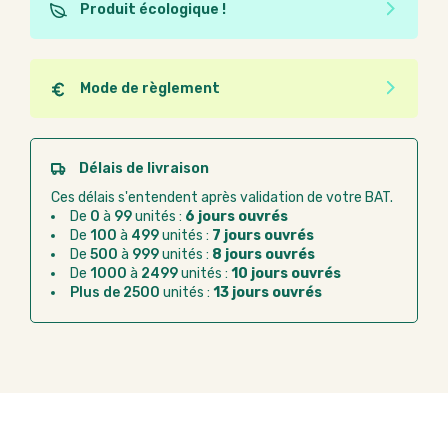
Produit écologique !
Ce produit est éco-conçu, il a été fabriqué à partir de
matériaux recyclés ou recyclables. Ces produits
peuvent plus facilement obtenir une seconde vie
Mode de règlement
après utilisation. L'origine de fabrication du produit
Quel que soit le mode de règlement, vous pouvez
n'entre pas dans les critères d'éco-conception.
passer commande en ligne sur Good Act.
Paiement CB :
paiement sécurisé par carte
Délais de livraison
bancaire
Ces délais s'entendent après validation de votre BAT.
Virement bancaire :
règlement sur facture
De
0
à
99
unités :
6 jours ouvrés
après la commande
De
100
à
499
unités :
7 jours ouvrés
De
500
à
999
unités :
8 jours ouvrés
Chorus Pro :
règlement par mandat
De
1000
à
2499
unités :
10 jours ouvrés
administratif après la commande
Plus de 2500
unités :
13 jours ouvrés