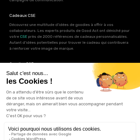
Cadeaux CSE
Découvrez une multitude d’idées de goodies à offrir à vos
collaborateurs. Les experts produits de Good Act ont déniché pour
votre
CSE
près de 2000 références de cadeaux personnalisables.
Autant d’idées potentielles pour trouver le cadeau qui contribuera
à renforcer votre image de marque.
Goodies RSE
Vous souhaitez communiquer en accord avec vos valeurs ? Ca
tombe bien ! Un grand nombre de produits présents sur Good Act
sont fabriqués en France et en Europe.
Notre sélection RSE
vous
permet de trouver un goodies parfait pour votre campagne de
communication. Des produits fabriqués avec amour dans de
bonnes conditions et un impact limité sur la planête.