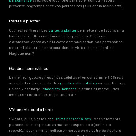
personnalisé
avec votre logo. Une belle attention qui restera
présente longtemps chez vos partenaires (s’ils ont la main verte).
Cartes à planter
Oubliez les flyers ! Les
cartes à planter
permettent de favoriser la
biodiversité. Elles contiennent des graines de fleurs ou
d’aromates. Après avoir lu votre communication, vos partenaires
pourront planter la carte pour donner vie à de jolies plantes.
Magique non ?
Goodies comestibles
Le meilleur goodies n’est il pas celui que l’on consomme ? Offrez à
vos clients et prospects des
goodies alimentaires
avec votre logo.
Le choix est large :
chocolats
,
bonbons
, biscuits et même .. des
insectes ! Plutôt sucré ou plutôt salé ?
Vêtements publicitaires
Sweats, pulls, vestes et
t-shirts personnalisés
: des vêtements
personnalisés originaux en matière responsable (coton bio,
recyclé…) pour offrir la meilleure impression de votre équipe lors