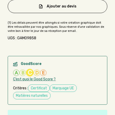
Ajouter au devis
UGS : GAMO9858
GoodScore
C
A
B
D
E
C’est quoi le Good Score ?
Critères :
Certificat
Marquage UE
Matières naturelles