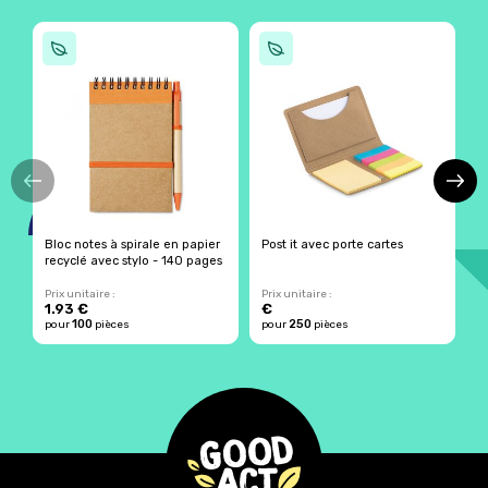
Bloc notes à spirale en papier
Post it avec porte cartes
B
recyclé avec stylo - 140 pages
p
Prix unitaire :
Prix unitaire :
Pr
1.93 €
€
4
100
250
pour
pièces
pour
pièces
p