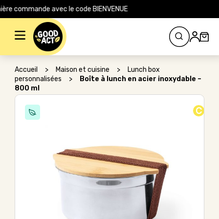
ite pour votre première commande avec le code BIENVENUE
Rechercher :
Accueil
>
Maison et cuisine
>
Lunch box
personnalisées
>
Boîte à lunch en acier inoxydable –
800 ml
C