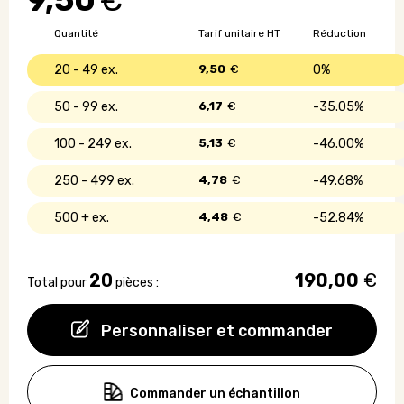
9,50
€
en
acier
Quantité
Tarif unitaire HT
Réduction
inoxydable
-
20 - 49
9,50
€
0%
800
ml
50 - 99
6,17
€
35.05%
100 - 249
5,13
€
46.00%
250 - 499
4,78
€
49.68%
500 +
4,48
€
52.84%
20
190,00
€
Total pour
pièces :
Personnaliser et commander
Commander un échantillon