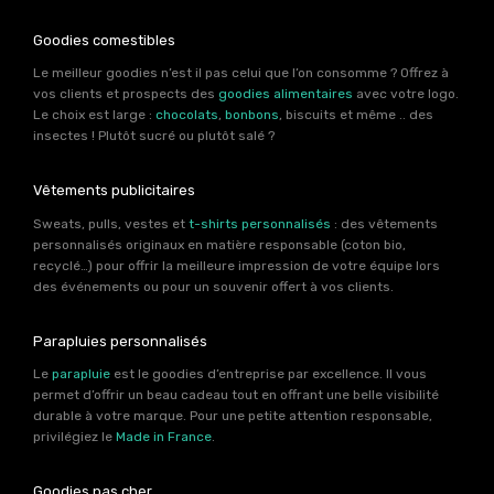
Goodies comestibles
Le meilleur goodies n’est il pas celui que l’on consomme ? Offrez à
vos clients et prospects des
goodies alimentaires
avec votre logo.
Le choix est large :
chocolats
,
bonbons
, biscuits et même .. des
insectes ! Plutôt sucré ou plutôt salé ?
Vêtements publicitaires
Sweats, pulls, vestes et
t-shirts personnalisés
: des vêtements
personnalisés originaux en matière responsable (coton bio,
recyclé…) pour offrir la meilleure impression de votre équipe lors
des événements ou pour un souvenir offert à vos clients.
Parapluies personnalisés
Le
parapluie
est le goodies d’entreprise par excellence. Il vous
permet d’offrir un beau cadeau tout en offrant une belle visibilité
durable à votre marque. Pour une petite attention responsable,
privilégiez le
Made in France
.
Goodies pas cher