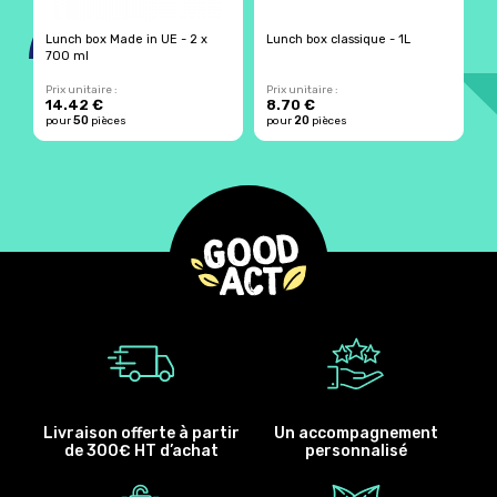
Lunch box Made in UE - 2 x
Lunch box classique - 1L
G
700 ml
i
Prix unitaire :
Prix unitaire :
Pr
14.42 €
8.70 €
1
50
20
pour
pièces
pour
pièces
p
Livraison offerte à partir
Un accompagnement
de 300€ HT d’achat
personnalisé