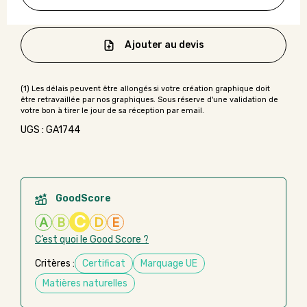
Ajouter au devis
UGS : GA1744
GoodScore
C
A
B
D
E
C’est quoi le Good Score ?
Critères :
Certificat
Marquage UE
Matières naturelles