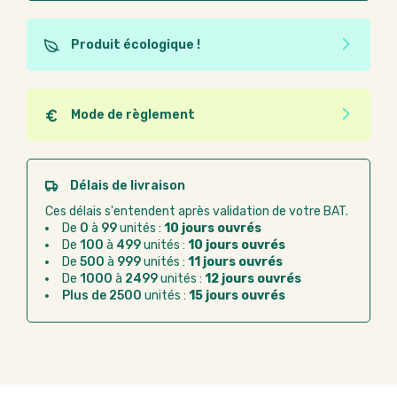
Produit écologique !
Ce produit est éco-conçu, il a été fabriqué à partir de
matériaux recyclés ou recyclables. Ces produits
peuvent plus facilement obtenir une seconde vie
Mode de règlement
après utilisation. L'origine de fabrication du produit
Quel que soit le mode de règlement, vous pouvez
n'entre pas dans les critères d'éco-conception.
passer commande en ligne sur Good Act.
Paiement CB :
paiement sécurisé par carte
Délais de livraison
bancaire
Ces délais s'entendent après validation de votre BAT.
Virement bancaire :
règlement sur facture
De
0
à
99
unités :
10 jours ouvrés
après la commande
De
100
à
499
unités :
10 jours ouvrés
De
500
à
999
unités :
11 jours ouvrés
Chorus Pro :
règlement par mandat
De
1000
à
2499
unités :
12 jours ouvrés
administratif après la commande
Plus de 2500
unités :
15 jours ouvrés