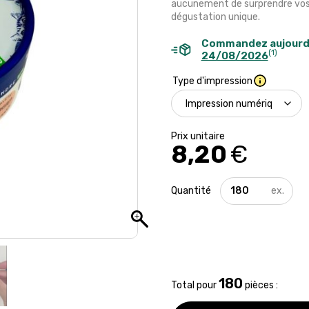
aucunement de surprendre vos c
dégustation unique.
Commandez aujourd
(1)
24/08/2026
Type d'impression
8,20
€
quantité
de
Boîte
de
12
chocolats
BIO
-
180
Total pour
pièces :
Made
in