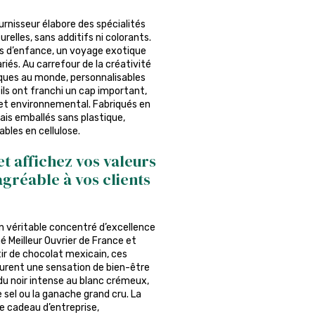
ournisseur élabore des spécialités
relles, sans additifs ni colorants.
s d’enfance, un voyage exotique
és. Au carrefour de la créativité
iques au monde, personnalisables
ils ont franchi un cap important,
f et environnemental. Fabriqués en
ais emballés sans plastique,
ables en cellulose.
et affichez vos valeurs
agréable à vos clients
n véritable concentré d’excellence
 Meilleur Ouvrier de France et
ir de chocolat mexicain, ces
urent une sensation de bien-être
du noir intense au blanc crémeux,
 sel ou la ganache grand cru. La
e cadeau d’entreprise,