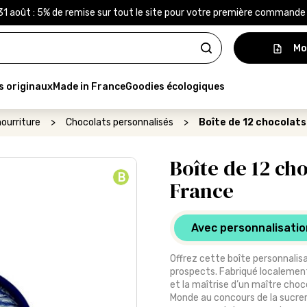
31 août : 5% de remise sur tout le site pour votre première command
Mo
s originaux
Made in France
Goodies écologiques
ourriture
>
Chocolats personnalisés
>
Boîte de 12 chocolats
Boîte de 12 ch
B
France
Avec personnalisatio
Offrez cette boîte personnalisa
prospects. Fabriqué localement
et la maîtrise d’un maître choc
Monde au concours de la sucrer