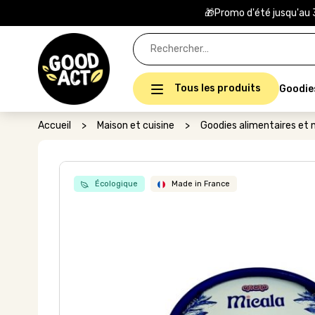
🎁Promo d'été jusqu'au 
Rechercher :
Tous les produits
Goodie
Accueil
>
Maison et cuisine
>
Goodies alimentaires et n
Écologique
Made in France