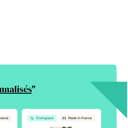
nnalisés
"
rance
Écologique
Made in France
Écol