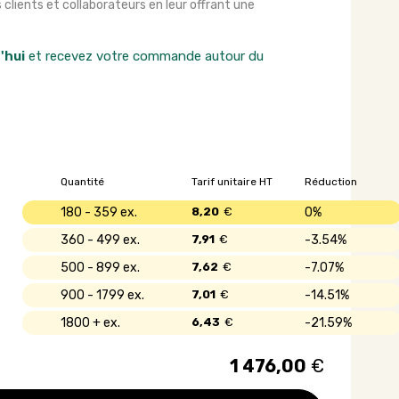
lients et collaborateurs en leur offrant une
'hui
et recevez votre commande autour du
Quantité
Tarif unitaire HT
Réduction
180 - 359
8,20
€
0%
360 - 499
7,91
€
3.54%
500 - 899
7,62
€
7.07%
900 - 1799
7,01
€
14.51%
1800 +
6,43
€
21.59%
1 476,00
€