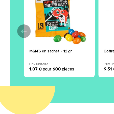
M&M’S en sachet - 12 gr
Coffr
Prix unitaire :
Prix un
1.07 €
pour
600
pièces
9.31 