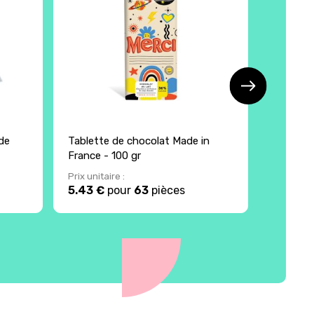
de
Tablette de chocolat Made in
Carré de
France - 100 gr
France 
Prix unitaire :
Prix unita
5.43 €
pour
63
pièces
2.38 €