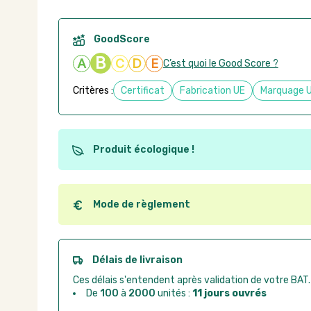
GoodScore
B
A
C
D
E
C’est quoi le Good Score ?
Critères :
Certificat
Fabrication UE
Marquage 
Produit écologique !
Ce produit est éco-conçu, il a été fabriqué à partir d
recyclables. Ces produits peuvent plus facilement ob
utilisation. L'origine de fabrication du produit n'entre
Mode de règlement
conception.
Quel que soit le mode de règlement, vous pouvez pas
Good Act.
Paiement CB :
paiement sécurisé par carte banc
Délais de livraison
Virement bancaire :
règlement sur facture apr
Ces délais s'entendent après validation de votre BAT.
Chorus Pro :
règlement par mandat administrat
De
100
à
2000
unités :
11 jours ouvrés