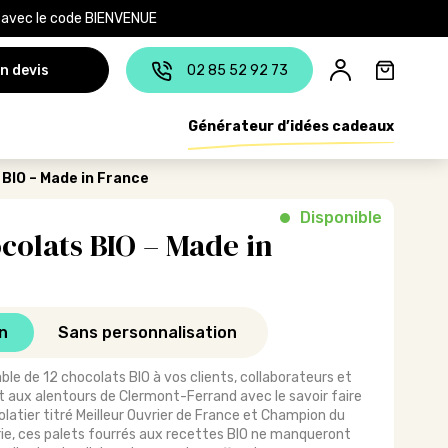
e avec le code BIENVENUE
n devis
02 85 52 92 73
Générateur d’idées cadeaux
 BIO – Made in France
Disponible
ocolats BIO – Made in
n
Sans personnalisation
ble de 12 chocolats BIO à vos clients, collaborateurs et
 aux alentours de Clermont-Ferrand avec le savoir faire
olatier titré Meilleur Ouvrier de France et Champion du
ie, ces palets fourrés aux recettes BIO ne manqueront