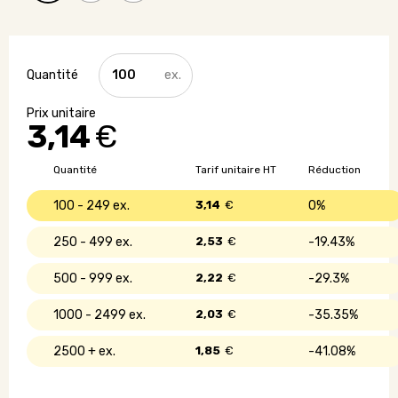
quantité
de
Gourde
en
3,14
€
verre
-
500
Quantité
Tarif unitaire HT
Réduction
ml
100 - 249
3,14
€
0%
250 - 499
2,53
€
19.43%
500 - 999
2,22
€
29.3%
1000 - 2499
2,03
€
35.35%
2500 +
1,85
€
41.08%