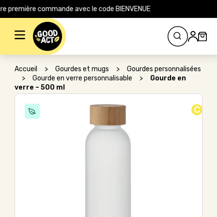
out le site pour votre première commande avec le code BIENVENUE
Rechercher :
Accueil
>
Gourdes et mugs
>
Gourdes personnalisées
>
Gourde en verre personnalisable
>
Gourde en
verre – 500 ml
C