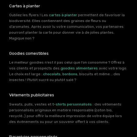
Cartes à planter
Oubliez les flyers ! Les
cartes à planter
permettent de favoriser la
biodiversité. Elles contiennent des graines de fleurs ou
d’aromates. Après avoir lu votre communication, vos partenaires
pourront planter la carte pour donner vie à de jolies plantes.
Magique non ?
Goodies comestibles
Le meilleur goodies n’est il pas celui que l’on consomme ? Offrez à
vos clients et prospects des
goodies alimentaires
avec votre logo.
Le choix est large :
chocolats
,
bonbons
, biscuits et même .. des
insectes ! Plutôt sucré ou plutôt salé ?
Vêtements publicitaires
Sweats, pulls, vestes et
t-shirts personnalisés
: des vêtements
personnalisés originaux en matière responsable (coton bio,
recyclé…) pour offrir la meilleure impression de votre équipe lors
des événements ou pour un souvenir offert à vos clients.
Parapluies personnalisés