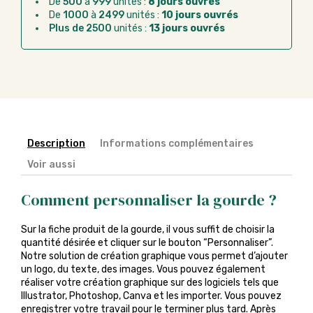
De
500
à
999
unités :
8 jours ouvrés
Chorus Pro :
règlement par mandat
De
1000
à
2499
unités :
10 jours ouvrés
administratif après la commande
Plus de 2500
unités :
13 jours ouvrés
Description
Informations complémentaires
Voir aussi
Comment personnaliser la gourde ?
Sur la fiche produit de la gourde, il vous suffit de choisir la
quantité désirée et cliquer sur le bouton “Personnaliser”.
Notre solution de création graphique vous permet d’ajouter
un logo, du texte, des images. Vous pouvez également
réaliser votre création graphique sur des logiciels tels que
Illustrator, Photoshop, Canva et les importer. Vous pouvez
enregistrer votre travail pour le terminer plus tard. Après