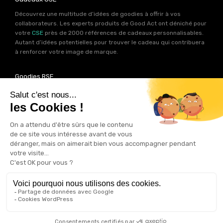
Découvrez une multitude d’idées de goodies à offrir à vos
collaborateurs. Les experts produits de Good Act ont déniché pour
votre
CSE
près de 2000 références de cadeaux personnalisables.
Autant d’idées potentielles pour trouver le cadeau qui contribuera
à renforcer votre image de marque.
Goodies RSE
Vous souhaitez communiquer en accord avec vos valeurs ? Ca
tombe bien ! Un grand nombre de produits présents sur Good Act
sont fabriqués en France et en Europe.
Notre sélection RSE
vous
permet de trouver un goodies parfait pour votre campagne de
communication. Des produits fabriqués avec amour dans de
bonnes conditions et un impact limité sur la planête.