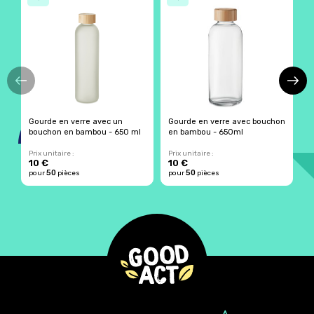
Gourde en verre avec un
Gourde en verre avec bouchon
G
bouchon en bambou - 650 ml
en bambou - 650ml
p
m
Prix unitaire :
Prix unitaire :
Pr
10 €
10 €
2
50
50
pour
pièces
pour
pièces
p