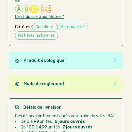
C
A
B
D
E
C’est quoi le Good Score ?
Critères :
Certificat
Marquage UE
Matières naturelles
Produit écologique !
Ce produit est éco-conçu, il a été fabriqué à partir de
matériaux recyclés ou recyclables. Ces produits
peuvent plus facilement obtenir une seconde vie
Mode de règlement
après utilisation. L'origine de fabrication du produit
Quel que soit le mode de règlement, vous pouvez
n'entre pas dans les critères d'éco-conception.
passer commande en ligne sur Good Act.
Paiement CB :
paiement sécurisé par carte
Délais de livraison
bancaire
Ces délais s'entendent après validation de votre BAT.
Virement bancaire :
règlement sur facture
De
0
à
99
unités :
6 jours ouvrés
après la commande
De
100
à
499
unités :
7 jours ouvrés