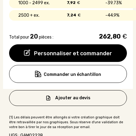
1000 - 2499
7,92
€
39.73%
2500 +
7,24
€
44.9%
20
262,80
€
Total pour
pièces :
Personnaliser et commander
Commander un échantillon
Ajouter au devis
UGS : GAMO2228