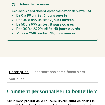
Paiement CB :
paiement sécurisé par carte
Délais de livraison
bancaire
Ces délais s'entendent après validation de votre BAT.
Virement bancaire :
règlement sur facture
De
0
à
99
unités :
6 jours ouvrés
après la commande
De
100
à
499
unités :
7 jours ouvrés
De
500
à
999
unités :
8 jours ouvrés
Chorus Pro :
règlement par mandat
De
1000
à
2499
unités :
10 jours ouvrés
administratif après la commande
Plus de 2500
unités :
13 jours ouvrés
Description
Informations complémentaires
Voir aussi
Comment personnaliser la bouteille ?
Sur la fiche produit de la bouteille, il vous suffit de choisir la