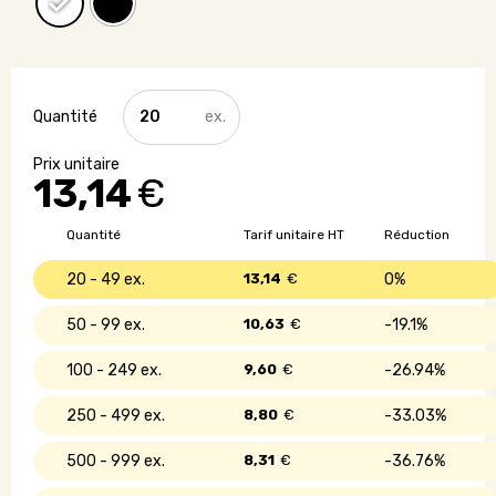
quantité
de
Bouteille
thermos
13,14
€
en
acier
inoxydable
Quantité
Tarif unitaire HT
Réduction
recyclé
avec
20 - 49
13,14
€
0%
liège
-
50 - 99
10,63
€
19.1%
500
ml
100 - 249
9,60
€
26.94%
250 - 499
8,80
€
33.03%
500 - 999
8,31
€
36.76%