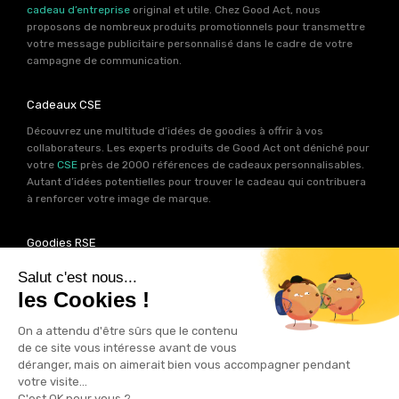
cadeau d’entreprise
original et utile. Chez Good Act, nous
proposons de nombreux produits promotionnels pour transmettre
votre message publicitaire personnalisé dans le cadre de votre
campagne de communication.
Cadeaux CSE
Découvrez une multitude d’idées de goodies à offrir à vos
collaborateurs. Les experts produits de Good Act ont déniché pour
votre
CSE
près de 2000 références de cadeaux personnalisables.
Autant d’idées potentielles pour trouver le cadeau qui contribuera
à renforcer votre image de marque.
Goodies RSE
Vous souhaitez communiquer en accord avec vos valeurs ? Ca
tombe bien ! Un grand nombre de produits présents sur Good Act
sont fabriqués en France et en Europe.
Notre sélection RSE
vous
permet de trouver un goodies parfait pour votre campagne de
communication. Des produits fabriqués avec amour dans de
bonnes conditions et un impact limité sur la planête.