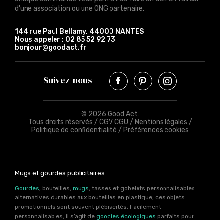
d'une association ou une ONG partenaire.
144 rue Paul Bellamy, 44000 NANTES
Nous appeler :
02 85 52 92 73
bonjour@goodact.fr
Suivez-nous
© 2026 Good Act.
Tous droits réservés /
CGV CGU
/
Mentions légales
/
Politique de confidentialité
/
Préférences cookies
Mugs et gourdes publicitaires
Gourdes
, bouteilles,
mugs
, tasses et gobelets personnalisables :
alternatives durables aux bouteilles en plastique, ces objets
promotionnels sont souvent plébiscités. Facilement
personnalisables, il s’agit de
goodies écologiques
parfaits pour