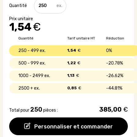
quantité
de
Bracelet
fluorescent
1,54
€
Quantité
Tarif unitaire HT
Réduction
250 - 499
1,54
€
0%
500 - 999
1,22
€
20.78%
1000 - 2499
1,13
€
26.62%
2500 +
0,85
€
44.81%
250
385,00
€
Total pour
pièces :
Personnaliser et commander