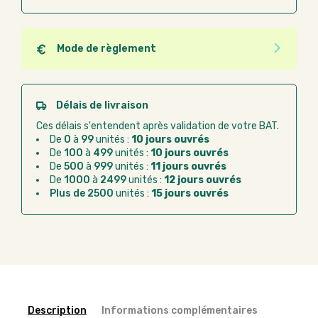
Mode de règlement
Quel que soit le mode de règlement, vous pouvez
passer commande en ligne sur Good Act.
Paiement CB :
paiement sécurisé par carte
Délais de livraison
bancaire
Ces délais s'entendent après validation de votre BAT.
Virement bancaire :
règlement sur facture
De
0
à
99
unités :
10 jours ouvrés
après la commande
De
100
à
499
unités :
10 jours ouvrés
De
500
à
999
unités :
11 jours ouvrés
Chorus Pro :
règlement par mandat
De
1000
à
2499
unités :
12 jours ouvrés
administratif après la commande
Plus de 2500
unités :
15 jours ouvrés
Description
Informations complémentaires