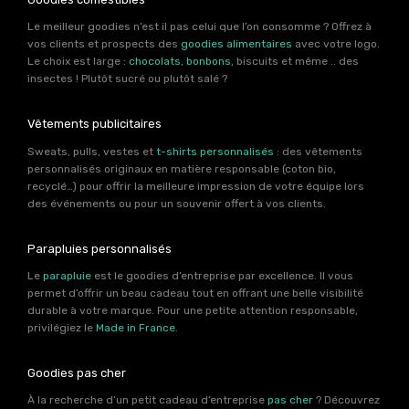
Le meilleur goodies n’est il pas celui que l’on consomme ? Offrez à
vos clients et prospects des
goodies alimentaires
avec votre logo.
Le choix est large :
chocolats
,
bonbons
, biscuits et même .. des
insectes ! Plutôt sucré ou plutôt salé ?
Vêtements publicitaires
Sweats, pulls, vestes et
t-shirts personnalisés
: des vêtements
personnalisés originaux en matière responsable (coton bio,
recyclé…) pour offrir la meilleure impression de votre équipe lors
des événements ou pour un souvenir offert à vos clients.
Parapluies personnalisés
Le
parapluie
est le goodies d’entreprise par excellence. Il vous
permet d’offrir un beau cadeau tout en offrant une belle visibilité
durable à votre marque. Pour une petite attention responsable,
privilégiez le
Made in France
.
Goodies pas cher
À la recherche d’un petit cadeau d’entreprise
pas cher
? Découvrez