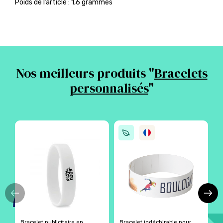
Poids de l’article : 1,6 grammes
Nos meilleurs produits "
Bracelets
personnalisés
"
Bracelet publicitaire en
Bracelet indéchirable pour
B