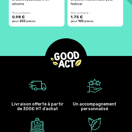
silicone
festival
Prix unitaire :
Prix unitaire :
Pr
0.98 €
1.75 €
1
250
100
pour
pièces
pour
pièces
p
Livraison offerte à partir
Un accompagnement
de 300€ HT d’achat
personnalisé