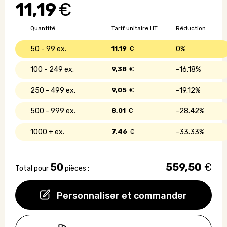
11,19
€
charge
logo
lumineux
Quantité
Tarif unitaire HT
Réduction
50 - 99
11,19
€
0%
100 - 249
9,38
€
16.18%
250 - 499
9,05
€
19.12%
500 - 999
8,01
€
28.42%
1000 +
7,46
€
33.33%
50
559,50
€
Total pour
pièces :
Personnaliser et commander