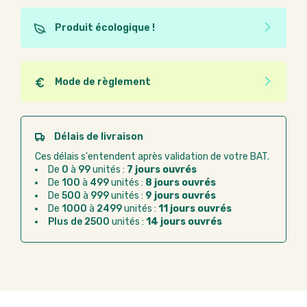
Produit écologique !
Ce produit est éco-conçu, il a été fabriqué à partir de
matériaux recyclés ou recyclables. Ces produits
peuvent plus facilement obtenir une seconde vie
Mode de règlement
après utilisation. L'origine de fabrication du produit
Quel que soit le mode de règlement, vous pouvez
n'entre pas dans les critères d'éco-conception.
passer commande en ligne sur Good Act.
Paiement CB :
paiement sécurisé par carte
Délais de livraison
bancaire
Ces délais s'entendent après validation de votre BAT.
Virement bancaire :
règlement sur facture
De
0
à
99
unités :
7 jours ouvrés
après la commande
De
100
à
499
unités :
8 jours ouvrés
De
500
à
999
unités :
9 jours ouvrés
Chorus Pro :
règlement par mandat
De
1000
à
2499
unités :
11 jours ouvrés
administratif après la commande
Plus de 2500
unités :
14 jours ouvrés