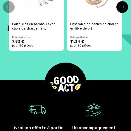
Porte-clés en bambou avec
Ensemble de cables de charge
M
câble de chargement
en fibre de blé
Prix unitaire :
Prix unitaire :
Pr
7.93 €
11.34 €
1
50
20
pour
pièces
pour
pièces
p
Livraison offerte à partir
Un accompagnement