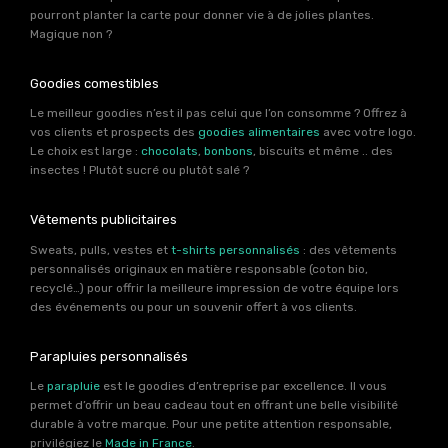
pourront planter la carte pour donner vie à de jolies plantes.
Magique non ?
Goodies comestibles
Le meilleur goodies n’est il pas celui que l’on consomme ? Offrez à
vos clients et prospects des
goodies alimentaires
avec votre logo.
Le choix est large :
chocolats
,
bonbons
, biscuits et même .. des
insectes ! Plutôt sucré ou plutôt salé ?
Vêtements publicitaires
Sweats, pulls, vestes et
t-shirts personnalisés
: des vêtements
personnalisés originaux en matière responsable (coton bio,
recyclé…) pour offrir la meilleure impression de votre équipe lors
des événements ou pour un souvenir offert à vos clients.
Parapluies personnalisés
Le
parapluie
est le goodies d’entreprise par excellence. Il vous
permet d’offrir un beau cadeau tout en offrant une belle visibilité
durable à votre marque. Pour une petite attention responsable,
privilégiez le
Made in France
.