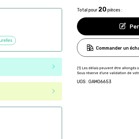
20
Total pour
pièces :
Per
urelles
Commander un écha
e matériaux recyclés ou
UGS : GAMO6653
tenir une seconde vie après
 pas dans les critères d'éco-
ser commande en ligne sur
aire
ès la commande
if après la commande