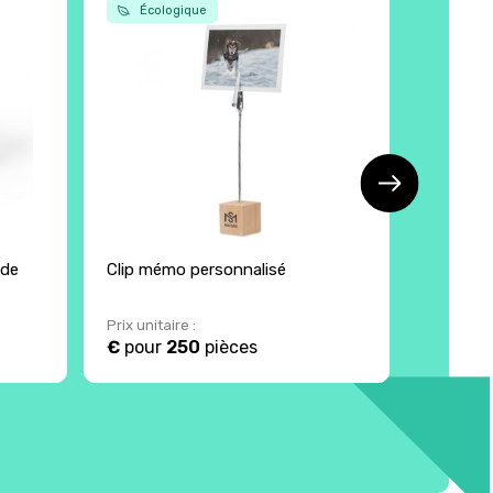
Écologique
Écol
 de
Clip mémo personnalisé
Sablier 
bois de 
Prix unitaire :
Prix unita
€
pour
250
pièces
9.1 €
p