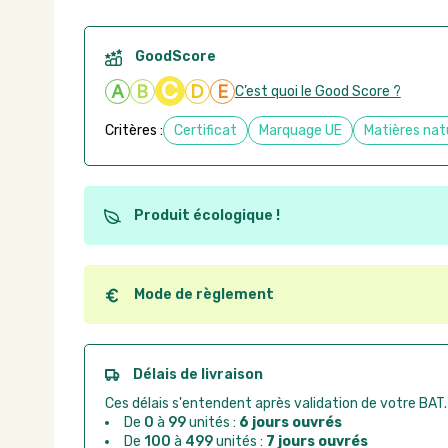
GoodScore
C
A
B
D
E
C’est quoi le Good Score ?
Critères :
Certificat
Marquage UE
Matières nat
Produit écologique !
Ce produit est éco-conçu, il a été fabriqué à partir d
recyclables. Ces produits peuvent plus facilement ob
utilisation. L'origine de fabrication du produit n'entre
Mode de règlement
conception.
Quel que soit le mode de règlement, vous pouvez pas
Good Act.
Paiement CB :
paiement sécurisé par carte banc
Délais de livraison
Virement bancaire :
règlement sur facture apr
Ces délais s'entendent après validation de votre BAT.
Chorus Pro :
règlement par mandat administrat
De
0
à
99
unités :
6 jours ouvrés
De
100
à
499
unités :
7 jours ouvrés