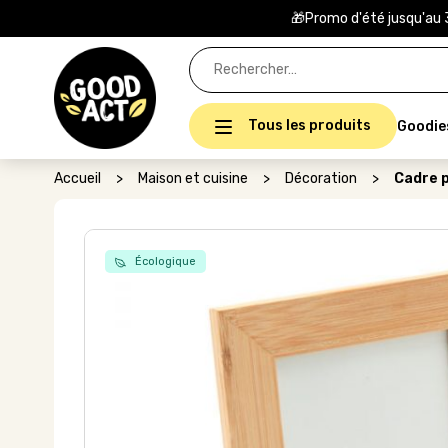
🎁Promo d'été jusqu'au 
Rechercher :
Tous les produits
Goodie
Accueil
>
Maison et cuisine
>
Décoration
>
Cadre 
Écologique