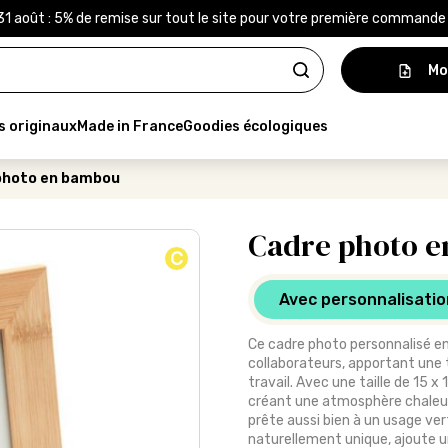
31 août : 5% de remise sur tout le site pour votre première command
Mo
s originaux
Made in France
Goodies écologiques
photo en bambou
Cadre photo 
C
Avec personnalisatio
Ce cadre photo personnalisé en
collaborateurs, apportant une 
travail. Avec une taille de 15 x
créant une atmosphère chaleur
prête aussi bien à un usage ver
naturellement unique, ajoute u