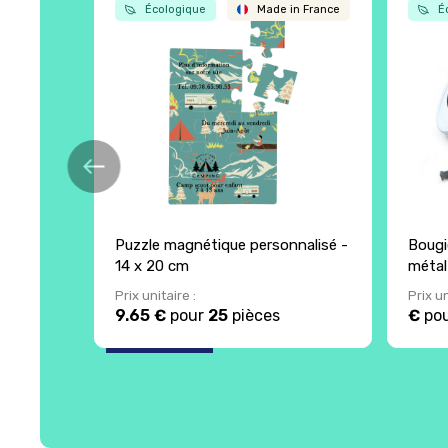
Écologique
Made in France
Éc
Puzzle magnétique personnalisé -
Bougi
14 x 20 cm
métal
Prix unitaire :
Prix un
9.65 €
pour
25
pièces
€
po