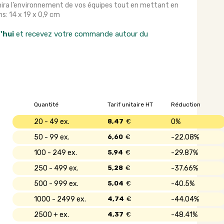
chira l’environnement de vos équipes tout en mettant en
s: 14 x 19 x 0,9 cm
'hui
et recevez votre commande autour du
Quantité
Tarif unitaire HT
Réduction
20 - 49
8,47
€
0%
50 - 99
6,60
€
22.08%
100 - 249
5,94
€
29.87%
250 - 499
5,28
€
37.66%
500 - 999
5,04
€
40.5%
1000 - 2499
4,74
€
44.04%
2500 +
4,37
€
48.41%