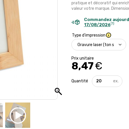
pratique et décoratif qui enri
valeur votre marque. Dimension
Commandez aujourd
(1)
17/08/2026
Type d'impression
8,47
€
quantité
de
Cadre
photo
en
bambou