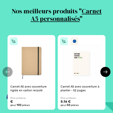
Nos meilleurs produits "
Carnet
A5 personnalisés
"
Carnet A5 avec couverture
Carnet A5 avec couverture à
C
rigide en carton recyclé
planter - 52 pages
c
Prix unitaire :
Prix unitaire :
Pr
€
5.16 €
5
100
50
pour
pièces
pour
pièces
p