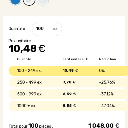
quantité
de
Carnet
A5
10,48
€
avec
couverture
souple
Quantité
Tarif unitaire HT
Réduction
-
Made
100 - 249
10,48
€
0%
in
France
250 - 499
7,78
€
25.76%
500 - 999
6,59
€
37.12%
1000 +
5,55
€
47.04%
100
1 048,00
€
Total pour
pièces :