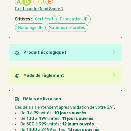
B
A
C
D
E
C’est quoi le Good Score ?
Critères :
Certificat
Fabrication UE
Marquage UE
Matières naturelles
Produit écologique !
Ce produit est éco-conçu, il a été fabriqué à partir de
matériaux recyclés ou recyclables. Ces produits
peuvent plus facilement obtenir une seconde vie
Mode de règlement
après utilisation. L'origine de fabrication du produit
Quel que soit le mode de règlement, vous pouvez
n'entre pas dans les critères d'éco-conception.
passer commande en ligne sur Good Act.
Paiement CB :
paiement sécurisé par carte
Délais de livraison
bancaire
Ces délais s'entendent après validation de votre BAT.
Virement bancaire :
règlement sur facture
De
0
à
99
unités :
10 jours ouvrés
après la commande
De
100
à
499
unités :
11 jours ouvrés
De
500
à
999
unités :
12 jours ouvrés
Chorus Pro :
règlement par mandat
De
1000
à
2499
unités :
13 jours ouvrés
administratif après la commande