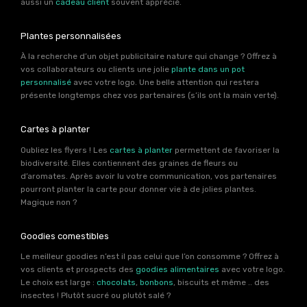
aussi un
cadeau client
souvent apprécié.
Plantes personnalisées
À la recherche d’un objet publicitaire nature qui change ? Offrez à
vos collaborateurs ou clients une jolie
plante dans un pot
personnalisé
avec votre logo. Une belle attention qui restera
présente longtemps chez vos partenaires (s’ils ont la main verte).
Cartes à planter
Oubliez les flyers ! Les
cartes à planter
permettent de favoriser la
biodiversité. Elles contiennent des graines de fleurs ou
d’aromates. Après avoir lu votre communication, vos partenaires
pourront planter la carte pour donner vie à de jolies plantes.
Magique non ?
Goodies comestibles
Le meilleur goodies n’est il pas celui que l’on consomme ? Offrez à
vos clients et prospects des
goodies alimentaires
avec votre logo.
Le choix est large :
chocolats
,
bonbons
, biscuits et même .. des
insectes ! Plutôt sucré ou plutôt salé ?