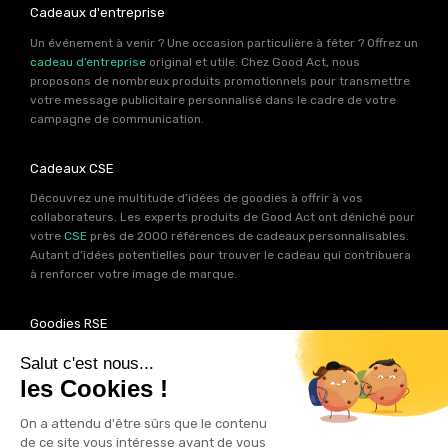
Cadeaux d'entreprise
Un événement à venir ? Une occasion particulière à fêter ? Offrez un
cadeau d’entreprise
original et utile. Chez Good Act, nous
proposons de nombreux produits promotionnels pour transmettre
votre message publicitaire personnalisé dans le cadre de votre
campagne de communication.
Cadeaux CSE
Découvrez une multitude d’idées de goodies à offrir à vos
collaborateurs. Les experts produits de Good Act ont déniché pour
votre
CSE
près de 2000 références de cadeaux personnalisables.
Autant d’idées potentielles pour trouver le cadeau qui contribuera
à renforcer votre image de marque.
Goodies RSE
Vous souhaitez communiquer en accord avec vos valeurs ? Ca
tombe bien ! Un grand nombre de produits présents sur Good Act
sont fabriqués en France et en Europe.
Notre sélection RSE
vous
permet de trouver un goodies parfait pour votre campagne de
communication. Des produits fabriqués avec amour dans de