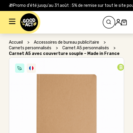
🎁Promo d'été jusqu'au 31 août : 5% de remise sur tout le site
Rechercher :
Accueil
>
Accessoires de bureau publicitaire
>
Carnets personnalisés
>
Carnet A5 personnalisés
>
Carnet A5 avec couverture souple – Made in France
B