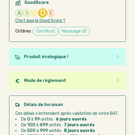
GoodScore
D
A
B
C
E
C’est quoi le Good Score ?
Critères :
Certificat
Marquage UE
Produit écologique !
Ce produit est éco-conçu, il a été fabriqué à partir de
matériaux recyclés ou recyclables. Ces produits
peuvent plus facilement obtenir une seconde vie
Mode de règlement
après utilisation. L'origine de fabrication du produit
Quel que soit le mode de règlement, vous pouvez
n'entre pas dans les critères d'éco-conception.
passer commande en ligne sur Good Act.
Paiement CB :
paiement sécurisé par carte
Délais de livraison
bancaire
Ces délais s'entendent après validation de votre BAT.
Virement bancaire :
règlement sur facture
De
0
à
99
unités :
6 jours ouvrés
après la commande
De
100
à
499
unités :
7 jours ouvrés
De
500
à
999
unités :
8 jours ouvrés
Chorus Pro :
règlement par mandat