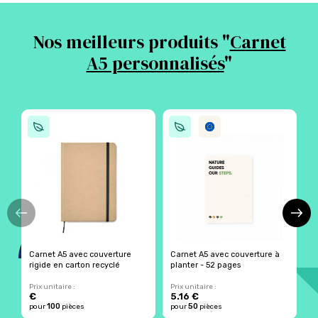
Nos meilleurs produits "
Carnet
A5 personnalisés
"
Carnet A5 avec couverture
Carnet A5 avec couverture à
C
rigide en carton recyclé
planter - 52 pages
c
Prix unitaire :
Prix unitaire :
Pr
€
5.16 €
5
100
50
pour
pièces
pour
pièces
p