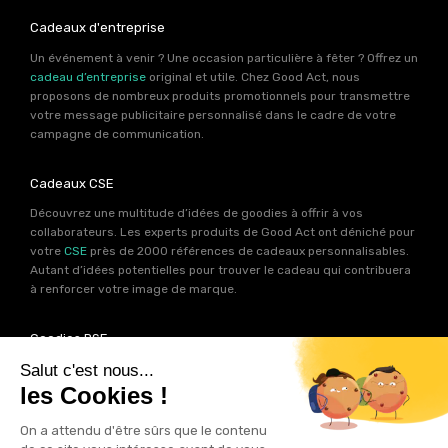
Cadeaux d'entreprise
Un événement à venir ? Une occasion particulière à fêter ? Offrez un
cadeau d’entreprise
original et utile. Chez Good Act, nous
proposons de nombreux produits promotionnels pour transmettre
votre message publicitaire personnalisé dans le cadre de votre
campagne de communication.
Cadeaux CSE
Découvrez une multitude d’idées de goodies à offrir à vos
collaborateurs. Les experts produits de Good Act ont déniché pour
votre
CSE
près de 2000 références de cadeaux personnalisables.
Autant d’idées potentielles pour trouver le cadeau qui contribuera
à renforcer votre image de marque.
Goodies RSE
Vous souhaitez communiquer en accord avec vos valeurs ? Ca
tombe bien ! Un grand nombre de produits présents sur Good Act
sont fabriqués en France et en Europe.
Notre sélection RSE
vous
permet de trouver un goodies parfait pour votre campagne de
communication. Des produits fabriqués avec amour dans de