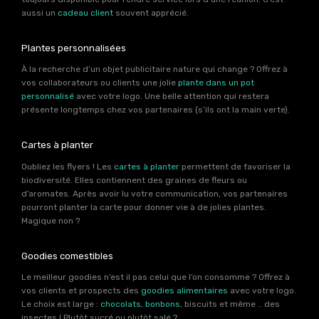
aussi un
cadeau client
souvent apprécié.
Plantes personnalisées
À la recherche d’un objet publicitaire nature qui change ? Offrez à
vos collaborateurs ou clients une jolie
plante dans un pot
personnalisé
avec votre logo. Une belle attention qui restera
présente longtemps chez vos partenaires (s’ils ont la main verte).
Cartes à planter
Oubliez les flyers ! Les
cartes à planter
permettent de favoriser la
biodiversité. Elles contiennent des graines de fleurs ou
d’aromates. Après avoir lu votre communication, vos partenaires
pourront planter la carte pour donner vie à de jolies plantes.
Magique non ?
Goodies comestibles
Le meilleur goodies n’est il pas celui que l’on consomme ? Offrez à
vos clients et prospects des
goodies alimentaires
avec votre logo.
Le choix est large :
chocolats
,
bonbons
, biscuits et même .. des
insectes ! Plutôt sucré ou plutôt salé ?