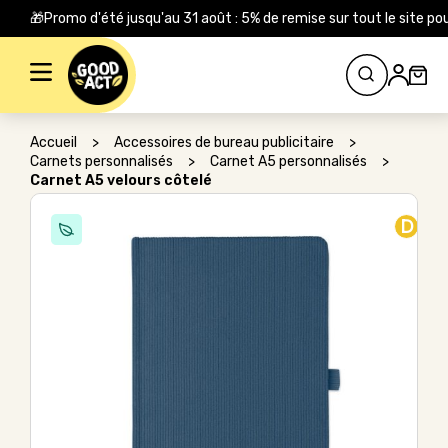
🎁Promo d'été jusqu'au 31 août : 5% de remise sur tout le site
Rechercher :
Accueil
>
Accessoires de bureau publicitaire
>
Carnets personnalisés
>
Carnet A5 personnalisés
>
Carnet A5 velours côtelé
D