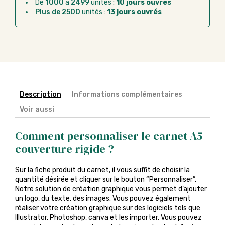
De
1000
à
2499
unités :
10 jours ouvrés
administratif après la commande
Plus de 2500
unités :
13 jours ouvrés
Description
Informations complémentaires
Voir aussi
Comment personnaliser le carnet A5
couverture rigide ?
Sur la fiche produit du carnet, il vous suffit de choisir la
quantité désirée et cliquer sur le bouton “Personnaliser”.
Notre solution de création graphique vous permet d’ajouter
un logo, du texte, des images. Vous pouvez également
réaliser votre création graphique sur des logiciels tels que
Illustrator, Photoshop, canva et les importer. Vous pouvez