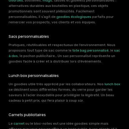
Gourdes
, bouteilles,
mugs
, tasses et gobelets personnalisables :
alternatives durables aux bouteilles en plastique, ces objets
promotionnels sont souvent plébiscités. Facilement
personnalisables, il s’agit de
goodies écologiques
parfaits pour
remercier vos prospects, vos clients et vos équipes.
Sacs personnalisables
Pratiques, réutilisables et respectueux de l’environnement. Nous
proposons tout type de sac comme le
tote bag personnalisé
, le
sac
à dos
, le pochon publicitaire… Un sac personnalisé représente un
goodies facile à créer et à distribuer lors d’événements.
Lunch box personnalisables
Un goodies utile très apprécié par les collaborateurs. Nos
lunch box
se déclinent sous différentes formes, du verre pour garder les
saveurs à l’acier inoxydable pour privilégier la légèreté. Un beau
cadeau à petit prix, qui fera plaisir à coup sûr.
Carnets publicitaires
Le
carnet
ou le bloc-notes est une idée goodies simple mais
efficace que vous pouvez offrir à un large public, à vos clients et à