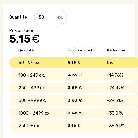
quantité
de
Carnet
A5
5,15
€
velours
côtelé
Quantité
Tarif unitaire HT
Réduction
50 - 99
5,15
€
0%
100 - 249
4,39
€
14.76%
250 - 499
3,89
€
24.47%
500 - 999
3,63
€
29.51%
1000 - 2499
3,45
€
33.01%
2500 +
3,16
€
38.64%