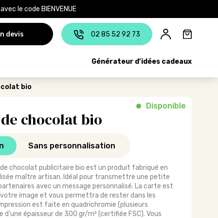
e avec le code BIENVENUE
n devis
02 85 52 92 73
Générateur d’idées cadeaux
colat bio
Disponible
 de chocolat bio
n
Sans personnalisation
de chocolat publicitaire bio est un produit fabriqué en
lisée maître artisan. Idéal pour transmettre une petite
 partenaires avec un message personnalisé. La carte est
votre image et vous permettra de rester dans les
mpression est faite en quadrichromie (plusieurs
te d’une épaisseur de 300 gr/m² (certifiée FSC). Vous