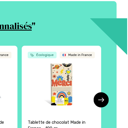
nnalisés
"
rance
Écologique
Made in France
Écol
de
Tablette de chocolat Made in
Carré de