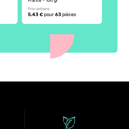
France - 100 gr
France 
Prix unitaire :
Prix unita
5.43 €
pour
63
pièces
2.38 €