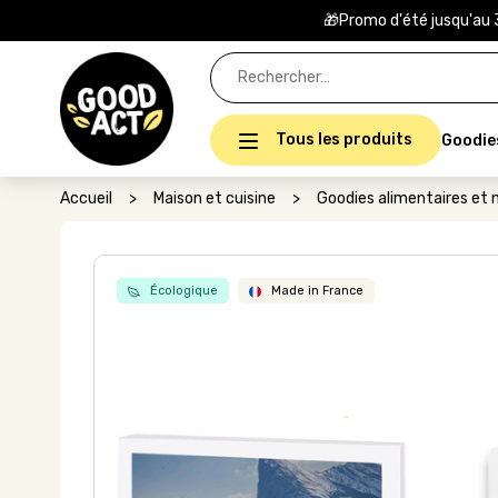
🎁Promo d'été jusqu'au 
Rechercher :
Tous les produits
Goodie
Accueil
>
Maison et cuisine
>
Goodies alimentaires et n
Écologique
Made in France