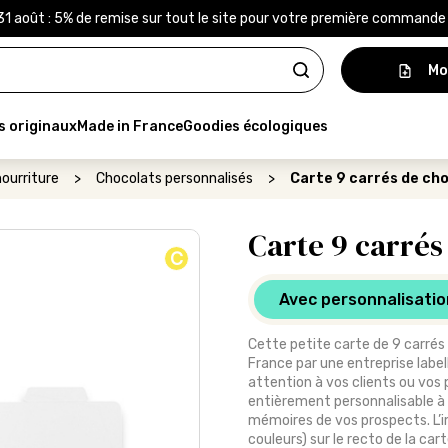
31 août : 5% de remise sur tout le site pour votre première command
Mo
s originaux
Made in France
Goodies écologiques
ourriture
>
Chocolats personnalisés
>
Carte 9 carrés de cho
Carte 9 carrés
C
Avec personnalisatio
Cette petite carte de 9 carrés 
France par une entreprise label
attention à vos clients ou vos
entièrement personnalisable à 
mémoires de vos prospects. L’i
couleurs) sur le recto de la car