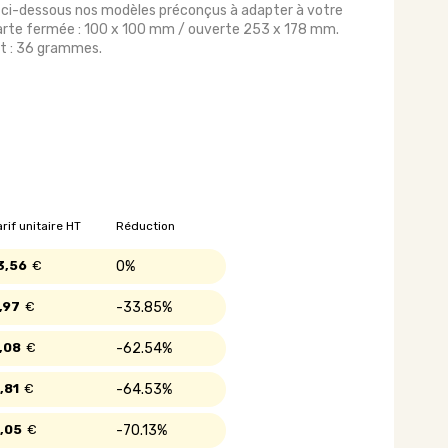
 ci-dessous nos modèles préconçus à adapter à votre
arte fermée : 100 x 100 mm / ouverte 253 x 178 mm.
et : 36 grammes.
arif unitaire HT
Réduction
3,56
€
0%
,97
€
33.85%
,08
€
62.54%
,81
€
64.53%
,05
€
70.13%