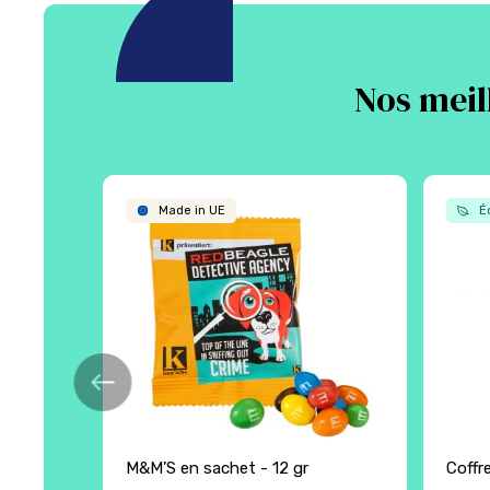
Nos meil
Made in UE
Éc
M&M’S en sachet - 12 gr
Coffr