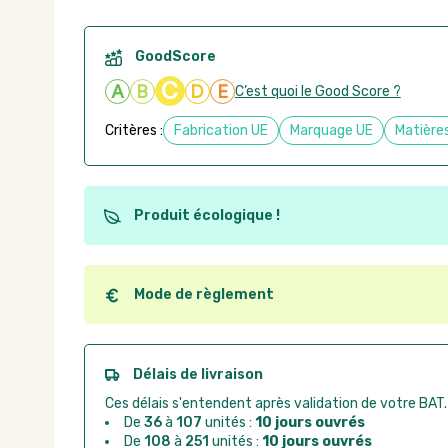
GoodScore
C
A
B
D
E
C’est quoi le Good Score ?
Critères :
Fabrication UE
Marquage UE
Matières
Produit écologique !
Ce produit est éco-conçu, il a été fabriqué à partir d
recyclables. Ces produits peuvent plus facilement ob
utilisation. L'origine de fabrication du produit n'entre
Mode de règlement
conception.
Quel que soit le mode de règlement, vous pouvez pas
Good Act.
Paiement CB :
paiement sécurisé par carte banc
Délais de livraison
Virement bancaire :
règlement sur facture apr
Ces délais s'entendent après validation de votre BAT.
Chorus Pro :
règlement par mandat administrat
De
36
à
107
unités :
10 jours ouvrés
De
108
à
251
unités :
10 jours ouvrés