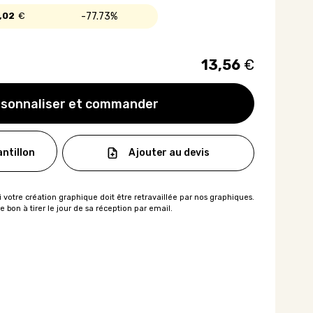
,02
€
77.73%
13,56
€
sonnaliser et commander
Ajouter au devis
ntillon