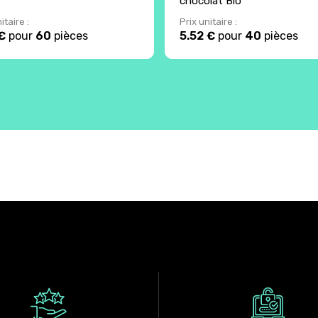
chocolat Bio
itaire :
Prix unitaire :
€
pour
60
pièces
5.52 €
pour
40
pièces