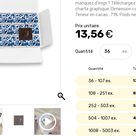
manquez d’inspi ? Téléchargez
charte graphique. Dimension c
Teneur en cacao : 71%. Poids n
13,56
€
quantité
de
Carte
9
Quantité
T
carrés
de
36 - 107
1
chocolat
bio
108 - 251
8
252 - 503
5
504 - 1007
4
1008 - 5003
4