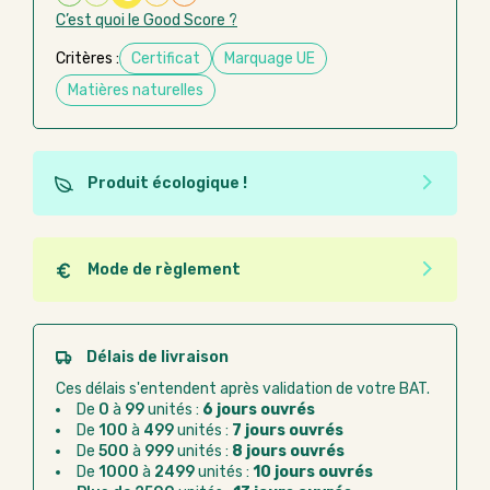
C’est quoi le Good Score ?
Critères :
Certificat
Marquage UE
Matières naturelles
Produit écologique !
Ce produit est éco-conçu, il a été fabriqué à partir de
matériaux recyclés ou recyclables. Ces produits
peuvent plus facilement obtenir une seconde vie
Mode de règlement
après utilisation. L'origine de fabrication du produit
Quel que soit le mode de règlement, vous pouvez
n'entre pas dans les critères d'éco-conception.
passer commande en ligne sur Good Act.
Paiement CB :
paiement sécurisé par carte
Délais de livraison
bancaire
Ces délais s'entendent après validation de votre BAT.
Virement bancaire :
règlement sur facture
De
0
à
99
unités :
6 jours ouvrés
après la commande
De
100
à
499
unités :
7 jours ouvrés
De
500
à
999
unités :
8 jours ouvrés
Chorus Pro :
règlement par mandat
De
1000
à
2499
unités :
10 jours ouvrés
administratif après la commande