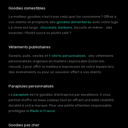
Goodies comestibles
Le meilleur goodies n’est il pas celui que l’on consomme ? Offrez à
vos clients et prospects des
goodies alimentaires
avec votre logo.
Le choix est large :
chocolats
,
bonbons
, biscuits et même .. des
insectes ! Plutôt sucré ou plutôt salé ?
Vêtements publicitaires
Sweats, pulls, vestes et
t-shirts personnalisés
: des vêtements
personnalisés originaux en matière responsable (coton bio,
recyclé…) pour offrir la meilleure impression de votre équipe lors
des événements ou pour un souvenir offert à vos clients.
Parapluies personnalisés
Le
parapluie
est le goodies d’entreprise par excellence. Il vous
permet d’offrir un beau cadeau tout en offrant une belle visibilité
durable à votre marque. Pour une petite attention responsable,
privilégiez le
Made in France
.
Goodies pas cher