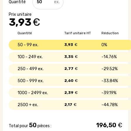
de
Carte
de
3,93
€
protection
anti
RFID
Quantité
Tarif unitaire HT
Réduction
en
bambou
50 - 99
3,93
€
0%
100 - 249
3,35
€
14.76%
250 - 499
2,77
€
29.52%
500 - 999
2,60
€
33.84%
1000 - 2499
2,39
€
39.19%
2500 +
2,17
€
44.78%
50
196,50
€
Total pour
pièces :