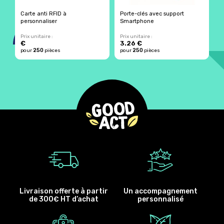
Carte anti RFID à
Porte-clés avec support
S
personnaliser
Smartphone
p
Prix unitaire :
Prix unitaire :
Pr
€
3.26 €
4
250
250
pour
pièces
pour
pièces
p
Livraison offerte à partir
Un accompagnement
de 300€ HT d’achat
personnalisé