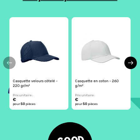
Casquette velours côtelé -
Casquette en coton - 260
C
220 gr/m²
g/m²
2
Prix unitaire :
Prix unitaire :
Pr
€
€
4
50
50
pour
pièces
pour
pièces
p