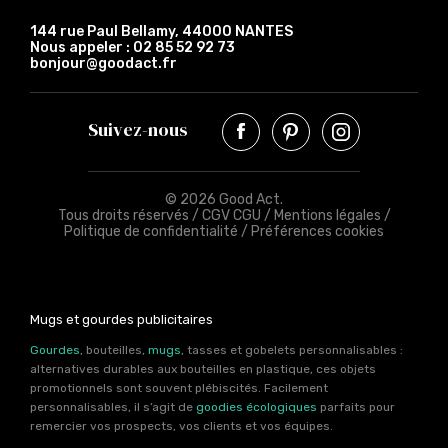
144 rue Paul Bellamy, 44000 NANTES
Nous appeler :
02 85 52 92 73
bonjour@goodact.fr
Suivez-nous
© 2026 Good Act.
Tous droits réservés /
CGV CGU
/
Mentions légales
/
Politique de confidentialité
/
Préférences cookies
Mugs et gourdes publicitaires
Gourdes
, bouteilles,
mugs
, tasses et gobelets personnalisables :
alternatives durables aux bouteilles en plastique, ces objets
promotionnels sont souvent plébiscités. Facilement
personnalisables, il s’agit de
goodies écologiques
parfaits pour
remercier vos prospects, vos clients et vos équipes.