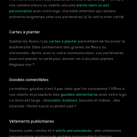
vos collaborateurs ou clients une jolie
plante dans un pot
personnalisé
avec votre logo. Une belle attention qui restera
présente longtemps chez vos partenaires (s’ils ont la main verte).
Cartes à planter
Oubliez les flyers ! Les
cartes à planter
permettent de favoriser la
biodiversité. Elles contiennent des graines de fleurs ou
d’aromates. Après avoir lu votre communication, vos partenaires
pourront planter la carte pour donner vie à de jolies plantes.
Magique non ?
Goodies comestibles
Le meilleur goodies n’est il pas celui que l’on consomme ? Offrez à
vos clients et prospects des
goodies alimentaires
avec votre logo.
Le choix est large :
chocolats
,
bonbons
, biscuits et même .. des
insectes ! Plutôt sucré ou plutôt salé ?
Vêtements publicitaires
Sweats, pulls, vestes et
t-shirts personnalisés
: des vêtements
personnalisés originaux en matière responsable (coton bio,