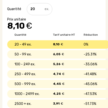
quantité
de
Casquette
en
8,10
€
coton
lavé
Quantité
Tarif unitaire HT
Réduction
20 - 49
8,10
€
0%
50 - 99
6,05
€
25.31%
100 - 249
5,26
€
35.06%
250 - 499
4,74
€
41.48%
500 - 999
4,45
€
45.06%
1000 - 2499
4,25
€
47.53%
2500 +
3,91
€
51.73%