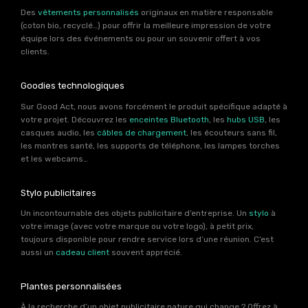
Des
vêtements personnalisés
originaux en matière responsable
(coton bio, recyclé…) pour offrir la meilleure impression de votre
équipe lors des événements ou pour un souvenir offert à vos
clients.
Goodies technologiques
Sur Good Act, nous avons forcément le produit spécifique adapté à
votre projet. Découvrez les
enceintes Bluetooth
, les
hubs USB
, les
casques audio, les
câbles de chargement
, les écouteurs sans fil,
les montres santé, les supports de téléphone, les lampes torches
et les webcams…
Stylo publicitaires
Un incontournable des objets publicitaire d’entreprise. Un
stylo
à
votre image (avec votre marque ou votre logo), à petit prix,
toujours disponible pour rendre service lors d’une réunion. C’est
aussi un
cadeau client
souvent apprécié.
Plantes personnalisées
À la recherche d’un objet publicitaire nature qui change ? Offrez à