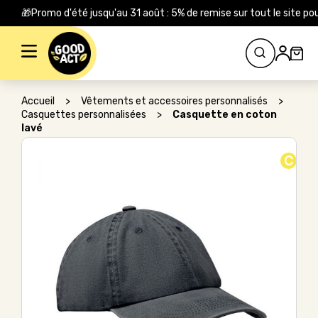
🎁Promo d'été jusqu'au 31 août : 5% de remise sur tout le site
Rechercher :
Accueil
>
Vêtements et accessoires personnalisés
>
Casquettes personnalisées
>
Casquette en coton
lavé
C