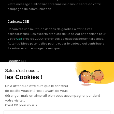
votre message publicitaire personnalisé dans le cadre de votre
campagne de communication.
Cadeaux CSE
Découvrez une multitude d’idées de goodies à offrir à vos
collaborateurs. Les experts produits de Good Act ont déniché pour
votre
CSE
près de 2000 références de cadeaux personnalisables.
Autant d’idées potentielles pour trouver le cadeau qui contribuera
à renforcer votre image de marque.
Goodies RSE
Vous souhaitez communiquer en accord avec vos valeurs ? Ca
tombe bien ! Un grand nombre de produits présents sur Good Act
sont fabriqués en France et en Europe.
Notre sélection RSE
vous
permet de trouver un goodies parfait pour votre campagne de
communication. Des produits fabriqués avec amour dans de
bonnes conditions et un impact limité sur la planête.