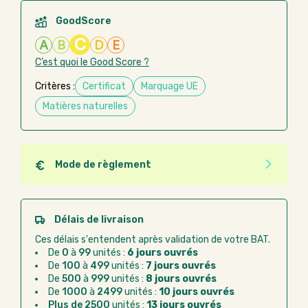
GoodScore
C
A
B
D
E
C’est quoi le Good Score ?
Critères :
Certificat
Marquage UE
Matières naturelles
Mode de règlement
Quel que soit le mode de règlement, vous pouvez
passer commande en ligne sur Good Act.
Paiement CB :
paiement sécurisé par carte
Délais de livraison
bancaire
Ces délais s'entendent après validation de votre BAT.
Virement bancaire :
règlement sur facture
De
0
à
99
unités :
6 jours ouvrés
après la commande
De
100
à
499
unités :
7 jours ouvrés
De
500
à
999
unités :
8 jours ouvrés
Chorus Pro :
règlement par mandat
De
1000
à
2499
unités :
10 jours ouvrés
administratif après la commande
Plus de 2500
unités :
13 jours ouvrés