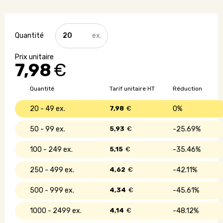
quantité
de
Casquette
personnalisée
7,98
€
en
coton
-
Quantité
Tarif unitaire HT
Réduction
270
gr
20 - 49
7,98
€
0%
50 - 99
5,93
€
25.69%
100 - 249
5,15
€
35.46%
250 - 499
4,62
€
42.11%
500 - 999
4,34
€
45.61%
1000 - 2499
4,14
€
48.12%