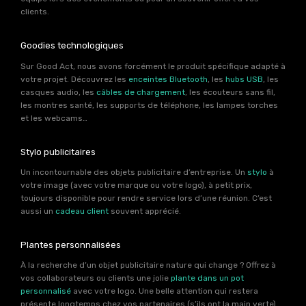
clients.
Goodies technologiques
Sur Good Act, nous avons forcément le produit spécifique adapté à
votre projet. Découvrez les
enceintes Bluetooth
, les
hubs USB
, les
casques audio, les
câbles de chargement
, les écouteurs sans fil,
les montres santé, les supports de téléphone, les lampes torches
et les webcams…
Stylo publicitaires
Un incontournable des objets publicitaire d’entreprise. Un
stylo
à
votre image (avec votre marque ou votre logo), à petit prix,
toujours disponible pour rendre service lors d’une réunion. C’est
aussi un
cadeau client
souvent apprécié.
Plantes personnalisées
À la recherche d’un objet publicitaire nature qui change ? Offrez à
vos collaborateurs ou clients une jolie
plante dans un pot
personnalisé
avec votre logo. Une belle attention qui restera
présente longtemps chez vos partenaires (s’ils ont la main verte).