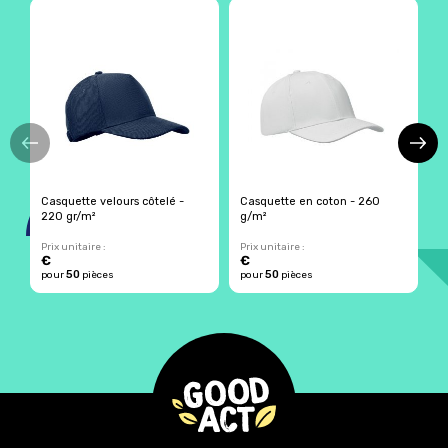
Casquette velours côtelé -
Casquette en coton - 260
C
220 gr/m²
g/m²
2
Prix unitaire :
Prix unitaire :
Pr
€
€
4
50
50
pour
pièces
pour
pièces
p