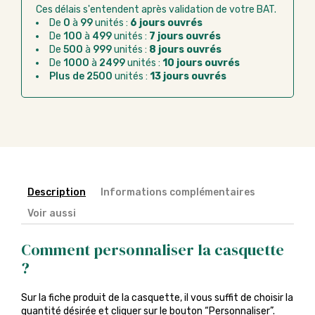
bancaire
Ces délais s'entendent après validation de votre BAT.
Virement bancaire :
règlement sur facture
De
0
à
99
unités :
6 jours ouvrés
après la commande
De
100
à
499
unités :
7 jours ouvrés
De
500
à
999
unités :
8 jours ouvrés
Chorus Pro :
règlement par mandat
De
1000
à
2499
unités :
10 jours ouvrés
administratif après la commande
Plus de 2500
unités :
13 jours ouvrés
Description
Informations complémentaires
Voir aussi
Comment personnaliser la casquette
?
Sur la fiche produit de la casquette, il vous suffit de choisir la
quantité désirée et cliquer sur le bouton “Personnaliser”.