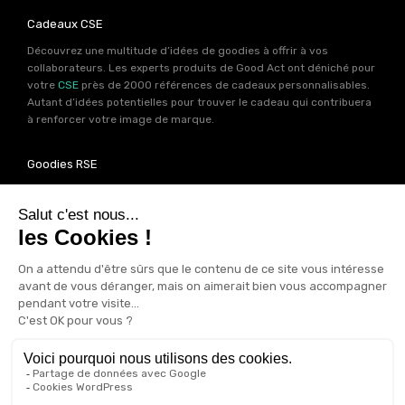
Cadeaux CSE
Découvrez une multitude d’idées de goodies à offrir à vos
collaborateurs. Les experts produits de Good Act ont déniché pour
votre
CSE
près de 2000 références de cadeaux personnalisables.
Autant d’idées potentielles pour trouver le cadeau qui contribuera
à renforcer votre image de marque.
Goodies RSE
Vous souhaitez communiquer en accord avec vos valeurs ? Ca
tombe bien ! Un grand nombre de produits présents sur Good Act
sont fabriqués en France et en Europe.
Notre sélection RSE
vous
permet de trouver un goodies parfait pour votre campagne de
communication. Des produits fabriqués avec amour dans de
bonnes conditions et un impact limité sur la planête.