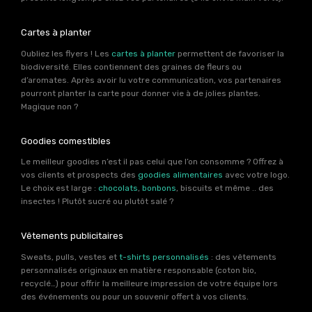
Cartes à planter
Oubliez les flyers ! Les
cartes à planter
permettent de favoriser la
biodiversité. Elles contiennent des graines de fleurs ou
d’aromates. Après avoir lu votre communication, vos partenaires
pourront planter la carte pour donner vie à de jolies plantes.
Magique non ?
Goodies comestibles
Le meilleur goodies n’est il pas celui que l’on consomme ? Offrez à
vos clients et prospects des
goodies alimentaires
avec votre logo.
Le choix est large :
chocolats
,
bonbons
, biscuits et même .. des
insectes ! Plutôt sucré ou plutôt salé ?
Vêtements publicitaires
Sweats, pulls, vestes et
t-shirts personnalisés
: des vêtements
personnalisés originaux en matière responsable (coton bio,
recyclé…) pour offrir la meilleure impression de votre équipe lors
des événements ou pour un souvenir offert à vos clients.