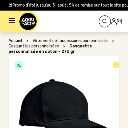
🎁Promo d'été jusqu'au 31 août : 5% de remise sur tout le site
Rechercher :
Accueil
>
Vêtements et accessoires personnalisés
>
Casquettes personnalisées
>
Casquette
personnalisée en coton – 270 gr
C