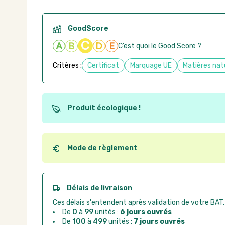
GoodScore
C
A
B
D
E
C’est quoi le Good Score ?
Critères :
Certificat
Marquage UE
Matières nat
Produit écologique !
Ce produit est éco-conçu, il a été fabriqué à partir d
recyclables. Ces produits peuvent plus facilement ob
utilisation. L'origine de fabrication du produit n'entre
Mode de règlement
conception.
Quel que soit le mode de règlement, vous pouvez pas
Good Act.
Paiement CB :
paiement sécurisé par carte banc
Délais de livraison
Virement bancaire :
règlement sur facture apr
Ces délais s'entendent après validation de votre BAT.
Chorus Pro :
règlement par mandat administrat
De
0
à
99
unités :
6 jours ouvrés
De
100
à
499
unités :
7 jours ouvrés