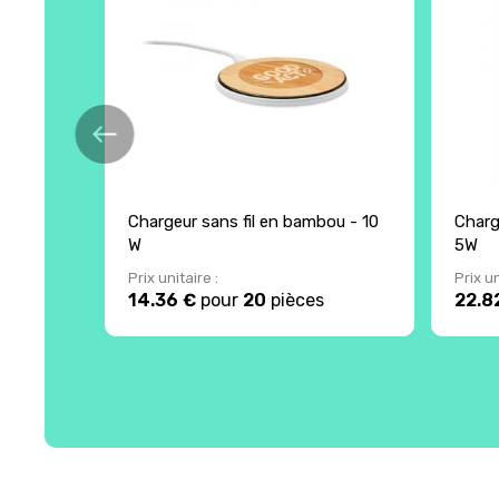
Chargeur sans fil en bambou - 10
Charg
W
5W
Prix unitaire :
Prix un
14.36 €
pour
20
pièces
22.8