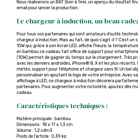
Nous réaliserons un BAT (bon à tirer, un aperçu du résultat fin
email pour lancer la production.
Le chargeur à induction, un beau cade
Pour tous vos partenaires qui sont amateurs d’outils technol
chargeur à induction. Mais au fait, de quoi s’agit-il ? C’est u
10W qui, grâce à son écran LED, affiche l’heure, la température 
en bambou ce cadeau fait office de support pour smartphone. L
(10W) permet de gagner du temps sur le chargement. Très pr
avec les derniers androïdes, iPhone® 8, X et les plus récents. 
météo, support pour téléphone et chargeur sans fil. Un bel ob
personnaliser en ajoutant le logo de votre entreprise. Avec 
affichage à LED, ce chargeur à induction décorera parfaitemen
partenaires. Pour augmenter votre notoriété, ajoutez dès ma
cadeau.
Caractéristiques techniques :
Matière principale : bambou
Dimensions: 18 x 17 x 1,3 cm
Volume : 1,2 cdm3
Poids de l’article : 0,39 kg