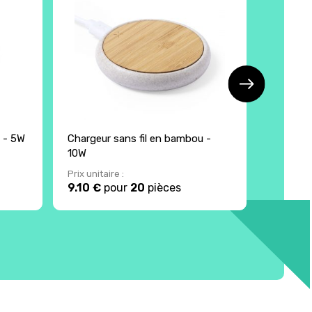
 - 5W
Chargeur sans fil en bambou -
Chargeur
10W
5W
Prix unitaire :
Prix unita
9.10 €
pour
20
pièces
8.89 €