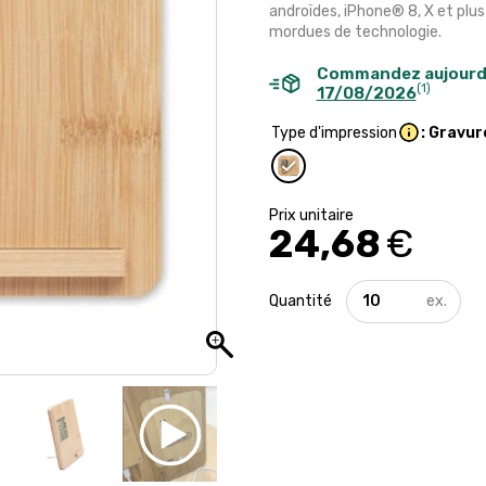
androïdes, iPhone® 8, X et plus
mordues de technologie.
Commandez aujourd
(1)
17/08/2026
Type d'impression
: Gravur
24,68
€
quantité
de
Chargeur
à
induction
avec
station
météo