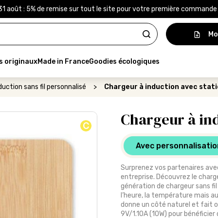
31 août : 5% de remise sur tout le site pour votre première command
Mo
s originaux
Made in France
Goodies écologiques
uction sans fil personnalisé
>
Chargeur à induction avec stat
Chargeur à ind
C
Avec personnalisatio
Surprenez vos partenaires avec
entreprise. Découvrez le charg
génération de chargeur sans fil
l’heure, la température mais aus
donne un côté naturel et fait o
9V/1.10A (10W) pour bénéficier 