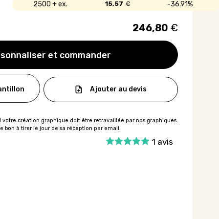
2500 +
15,57
€
36.91%
246,80
€
sonnaliser et commander
Ajouter au devis
ntillon
1
avis