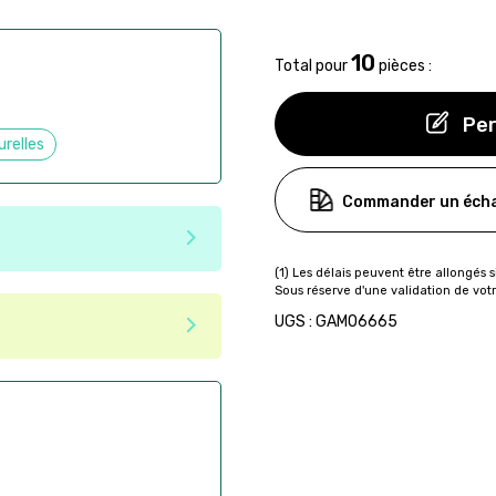
10
Total pour
pièces :
Per
urelles
Commander un écha
e matériaux recyclés ou
tenir une seconde vie après
 pas dans les critères d'éco-
UGS : GAMO6665
ser commande en ligne sur
aire
ès la commande
if après la commande