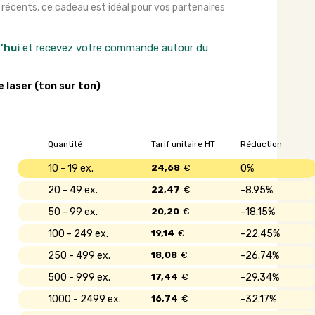
 récents, ce cadeau est idéal pour vos partenaires
'hui
et recevez votre commande autour du
e laser (ton sur ton)
Quantité
Tarif unitaire HT
Réduction
10 - 19
24,68
€
0%
20 - 49
22,47
€
8.95%
50 - 99
20,20
€
18.15%
100 - 249
19,14
€
22.45%
250 - 499
18,08
€
26.74%
500 - 999
17,44
€
29.34%
1000 - 2499
16,74
€
32.17%