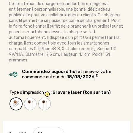
Cette station de chargement induction en liège est
entièrement personnalisable, une bonne idée cadeau
publicitaire pour vos collaborateurs ou clients. Ce chargeur
sans fil permet de se passer de câble de chargement. Pour
le faire fonctionner il suffit de le brancher à un ordinateur et
poser le smartphone dessus, la charge se fait
automatiquement. Il dispose d’un port USB permettant la
charge. Il est compatible avec tous les smartphones
compatibles QI (iPhone® 8, X et plus récents). Sortie: DC
9V/1.1A.. Diamètre : 7,5 cm. Hauteur : 1,1 cm. Poids : 51
grammes.
Commandez aujourd'hui
et recevez votre
(1)
commande autour du
18/08/2026
Type d'impression
: Gravure laser (ton sur ton)
quantité