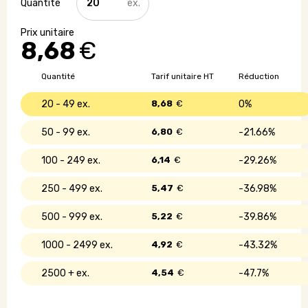
de
Chargeur
induction
8,68
€
en
liège
-
Quantité
Tarif unitaire HT
Réduction
10W
20 - 49
8,68
€
0%
50 - 99
6,80
€
21.66%
100 - 249
6,14
€
29.26%
250 - 499
5,47
€
36.98%
500 - 999
5,22
€
39.86%
1000 - 2499
4,92
€
43.32%
2500 +
4,54
€
47.7%