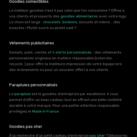
Goodies comestibles
Le meilleur goodies n’est il pas celui que l’on consomme ? Offrez à
vos clients et prospects des
goodies alimentaires
avec votre logo.
Le choix est large :
chocolats
,
bonbons
, biscuits et même .. des
insectes ! Plutôt sucré ou plutôt salé ?
Vêtements publicitaires
Sweats, pulls, vestes et
t-shirts personnalisés
: des vêtements
personnalisés originaux en matière responsable (coton bio,
recyclé…) pour offrir la meilleure impression de votre équipe lors
des événements ou pour un souvenir offert à vos clients.
Parapluies personnalisés
Le
parapluie
est le goodies d’entreprise par excellence. Il vous
permet d’offrir un beau cadeau tout en offrant une belle visibilité
durable à votre marque. Pour une petite attention responsable,
privilégiez le
Made in France
.
Goodies pas cher
À la recherche d’un petit cadeau d’entreprise
pas cher
? Découvrez