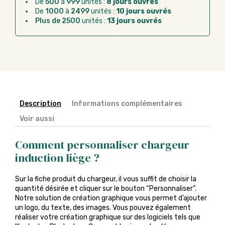
De
500
à
999
unités :
8 jours ouvrés
Chorus Pro :
règlement par mandat
De
1000
à
2499
unités :
10 jours ouvrés
administratif après la commande
Plus de 2500
unités :
13 jours ouvrés
Description
Informations complémentaires
Voir aussi
Comment personnaliser chargeur
induction liège ?
Sur la fiche produit du chargeur, il vous suffit de choisir la
quantité désirée et cliquer sur le bouton “Personnaliser”.
Notre solution de création graphique vous permet d’ajouter
un logo, du texte, des images. Vous pouvez également
réaliser votre création graphique sur des logiciels tels que