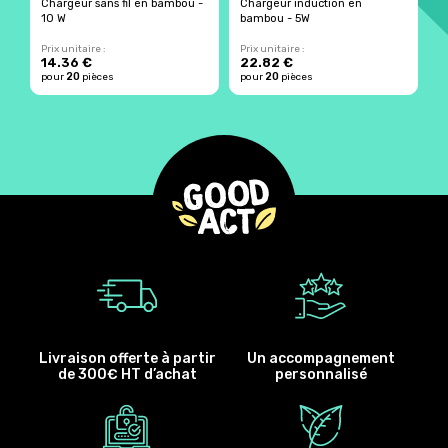
Chargeur sans fil en bambou -
Chargeur induction en
C
10 W
bambou - 5W
5
Prix unitaire :
Prix unitaire :
Pr
14.36 €
22.82 €
1
20
20
pour
pièces
pour
pièces
p
Livraison offerte à partir
Un accompagnement
de 300€ HT d’achat
personnalisé