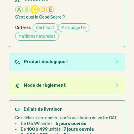
C
A
B
D
E
C’est quoi le Good Score ?
Critères :
Certificat
Marquage UE
Matières naturelles
Produit écologique !
Ce produit est éco-conçu, il a été fabriqué à partir de
matériaux recyclés ou recyclables. Ces produits
peuvent plus facilement obtenir une seconde vie
Mode de règlement
après utilisation. L'origine de fabrication du produit
Quel que soit le mode de règlement, vous pouvez
n'entre pas dans les critères d'éco-conception.
passer commande en ligne sur Good Act.
Paiement CB :
paiement sécurisé par carte
Délais de livraison
bancaire
Ces délais s'entendent après validation de votre BAT.
Virement bancaire :
règlement sur facture
De
0
à
99
unités :
6 jours ouvrés
après la commande
De
100
à
499
unités :
7 jours ouvrés