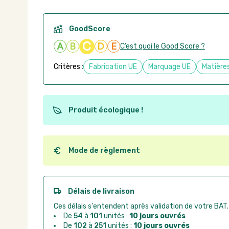
GoodScore
C
A
B
D
E
C’est quoi le Good Score ?
Critères :
Fabrication UE
Marquage UE
Matières
Produit écologique !
Ce produit est éco-conçu, il a été fabriqué à partir d
recyclables. Ces produits peuvent plus facilement ob
utilisation. L'origine de fabrication du produit n'entre
Mode de règlement
conception.
Quel que soit le mode de règlement, vous pouvez pas
Good Act.
Paiement CB :
paiement sécurisé par carte banc
Délais de livraison
Virement bancaire :
règlement sur facture apr
Ces délais s'entendent après validation de votre BAT.
Chorus Pro :
règlement par mandat administrat
De
54
à
101
unités :
10 jours ouvrés
De
102
à
251
unités :
10 jours ouvrés