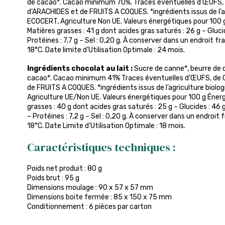
de cacao*. Cacao minimum 70%. Traces éventuelles d’ŒUFS, 
d’ARACHIDES et de FRUITS A COQUES. *ingrédients issus de l’agr
ECOCERT, Agriculture Non UE. Valeurs énergétiques pour 100 g
Matières grasses : 41 g dont acides gras saturés : 26 g – Gluci
Protéines : 7,7 g – Sel : 0,20 g. À conserver dans un endroit fr
18°C. Date limite d’Utilisation Optimale : 24 mois.
Ingrédients chocolat au lait :
Sucre de canne*, beurre de c
cacao*. Cacao minimum 41% Traces éventuelles d’ŒUFS, de 
de FRUITS A COQUES. *ingrédients issus de l’agriculture biolog
Agriculture UE/Non UE. Valeurs énergétiques pour 100 g Énerg
grasses : 40 g dont acides gras saturés : 25 g – Glucides : 46 g
– Protéines : 7,2 g – Sel : 0,20 g. À conserver dans un endroit 
18°C. Date Limite d’Utilisation Optimale : 18 mois.
Caractéristiques techniques :
Poids net produit : 80 g
Poids brut : 95 g
Dimensions moulage : 90 x 57 x 57 mm
Dimensions boite fermée : 85 x 150 x 75 mm
Conditionnement : 6 pièces par carton