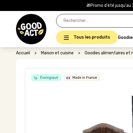
🎁Promo d'été jusqu'au 
Rechercher :
Tous les produits
Goodie
Accueil
>
Maison et cuisine
>
Goodies alimentaires et n
Écologique
Made in France