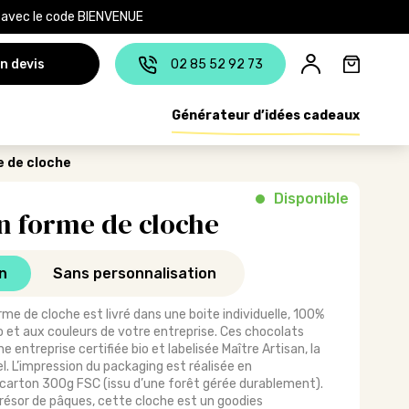
e avec le code BIENVENUE
n devis
02 85 52 92 73
Générateur d’idées cadeaux
e de cloche
Disponible
n forme de cloche
n
Sans personnalisation
rme de cloche est livré dans une boite individuelle, 100%
o et aux couleurs de votre entreprise. Ces chocolats
 entreprise certifiée bio et labelisée Maître Artisan, la
. L’impression du packaging est réalisée en
 carton 300g FSC (issu d’une forêt gérée durablement).
résor de pâques, cette cloche est un goodies