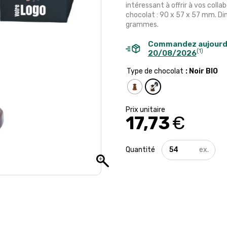
intéressant à offrir à vos coll
chocolat : 90 x 57 x 57 mm. Dim
grammes.
Commandez aujourd
(1)
20/08/2026
Type de chocolat
: Noir BIO
17,73
€
quantité
de
Chocolat
bio
en
forme
de
cloche