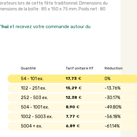
aborateurs lors de cette fête traditionnel. Dimensions du
ensions de la boîte : 85 x 150 x 75 mm. Poids net : 80
'hui
et recevez votre commande autour du
Quantité
Tarif unitaire HT
Réduction
54 - 101
17,73
€
0%
102 - 251
15,29
€
13.76%
252 - 503
12,38
€
30.17%
504 - 1001
8,90
€
49.80%
1002 - 5003
7,77
€
56.18%
5004 +
6,89
€
61.14%