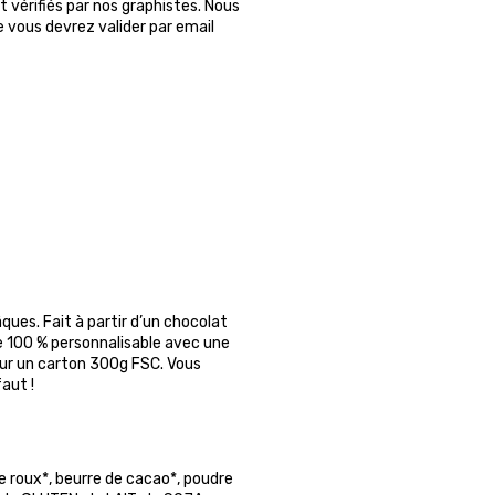
 vérifiés par nos graphistes. Nous
ue vous devrez valider par email
ues. Fait à partir d’un chocolat
e 100 % personnalisable avec une
sur un carton 300g FSC. Vous
aut !
 roux*, beurre de cacao*, poudre