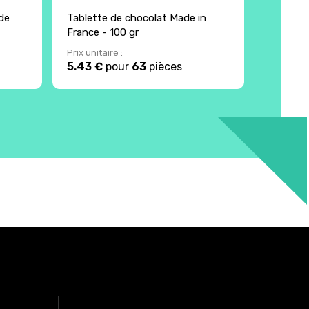
de
Tablette de chocolat Made in
Carré de
France - 100 gr
France 
Prix unitaire :
Prix unita
5.43 €
pour
63
pièces
2.38 €