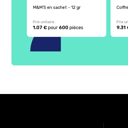
M&M’S en sachet - 12 gr
Coffr
Prix unitaire :
Prix un
1.07 €
pour
600
pièces
9.31 