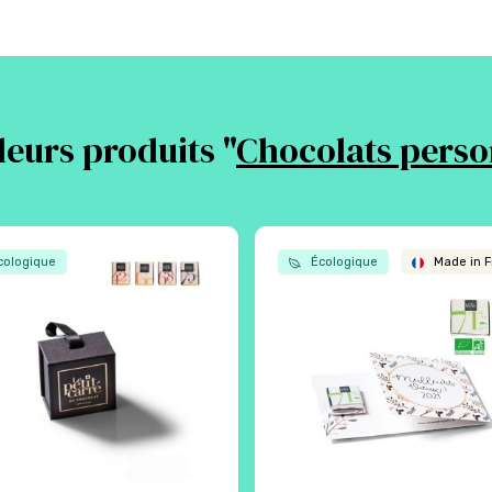
leurs produits "
Chocolats perso
ologique
Écologique
Made in F