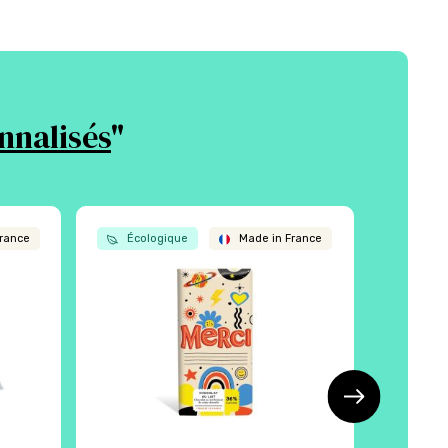
nnalisés
"
rance
Écologique
Made in France
Écol