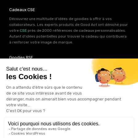
Cadeaux CSE
Découvrez une multitude d’idées de goodies à offrir à vos
collaborateurs. Les experts produits de Good Act ont déniché pour
votre
CSE
près de 2000 références de cadeaux personnalisables.
Autant d’idées potentielles pour trouver le cadeau qui contribuera
à renforcer votre image de marque.
Goodies RSE
Vous souhaitez communiquer en accord avec vos valeurs ? Ca
tombe bien ! Un grand nombre de produits présents sur Good Act
sont fabriqués en France et en Europe.
Notre sélection RSE
vous
permet de trouver un goodies parfait pour votre campagne de
communication. Des produits fabriqués avec amour dans de
bonnes conditions et un impact limité sur la planête.