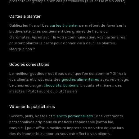
présente longtemps chez vos partenaires (s’ils ont la main verte).
Cartes à planter
Oubliez les flyers ! Les
cartes à planter
permettent de favoriser la
biodiversité. Elles contiennent des graines de fleurs ou
d’aromates. Après avoir lu votre communication, vos partenaires
pourront planter la carte pour donner vie à de jolies plantes.
Magique non ?
Goodies comestibles
Le meilleur goodies n’est il pas celui que l’on consomme ? Offrez à
vos clients et prospects des
goodies alimentaires
avec votre logo.
Le choix est large :
chocolats
,
bonbons
, biscuits et même .. des
insectes ! Plutôt sucré ou plutôt salé ?
Vêtements publicitaires
Sweats, pulls, vestes et
t-shirts personnalisés
: des vêtements
personnalisés originaux en matière responsable (coton bio,
recyclé…) pour offrir la meilleure impression de votre équipe lors
des événements ou pour un souvenir offert à vos clients.