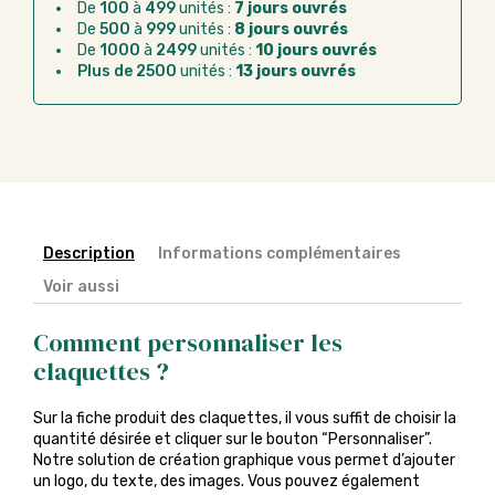
après la commande
De
100
à
499
unités :
7 jours ouvrés
De
500
à
999
unités :
8 jours ouvrés
Chorus Pro :
règlement par mandat
De
1000
à
2499
unités :
10 jours ouvrés
administratif après la commande
Plus de 2500
unités :
13 jours ouvrés
Description
Informations complémentaires
Voir aussi
Comment personnaliser les
claquettes ?
Sur la fiche produit des claquettes, il vous suffit de choisir la
quantité désirée et cliquer sur le bouton “Personnaliser”.
Notre solution de création graphique vous permet d’ajouter
un logo, du texte, des images. Vous pouvez également