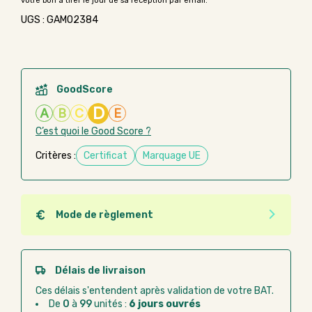
UGS : GAMO2384
GoodScore
D
A
B
C
E
C’est quoi le Good Score ?
Critères :
Certificat
Marquage UE
Mode de règlement
Quel que soit le mode de règlement, vous pouvez
passer commande en ligne sur Good Act.
Paiement CB :
paiement sécurisé par carte
Délais de livraison
bancaire
Ces délais s'entendent après validation de votre BAT.
Virement bancaire :
règlement sur facture
De
0
à
99
unités :
6 jours ouvrés