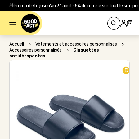
🎁Promo d'été jusqu'au 31 août : 5% de remise sur tout le site
Rechercher :
Accueil
>
Vêtements et accessoires personnalisés
>
Accessoires personnalisés
>
Claquettes
antidérapantes
D