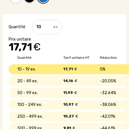
quantité
de
Claquettes
antidérapantes
17,71
€
Quantité
Tarif unitaire HT
Réduction
10 - 19
17,71
€
0%
20 - 49
14,16
€
20.05%
50 - 99
11,93
€
32.64%
100 - 249
10,97
€
38.06%
250 - 499
10,27
€
42.01%
500 - 999
9,81
€
44.61%