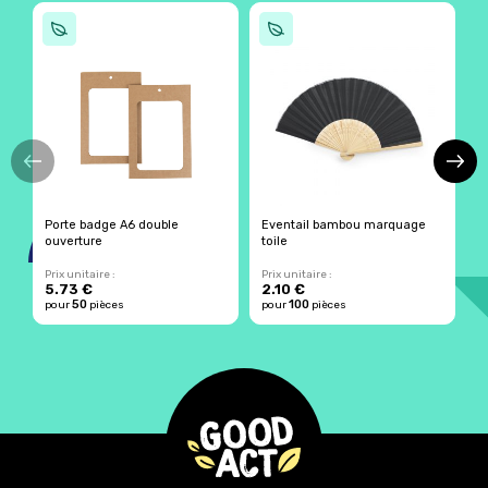
Porte badge A6 double
Eventail bambou marquage
L
ouverture
toile
r
Prix unitaire :
Prix unitaire :
Pr
5.73 €
2.10 €
2
50
100
pour
pièces
pour
pièces
p