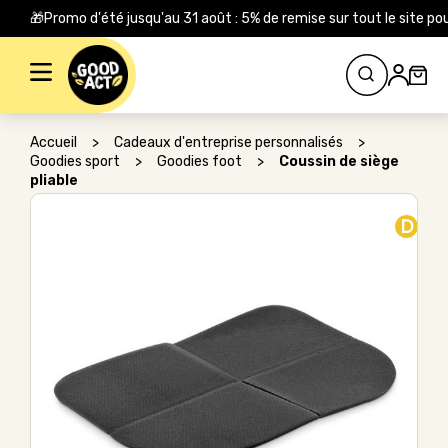
🎁Promo d'été jusqu'au 31 août : 5% de remise sur tout le site
Rechercher :
Accueil
>
Cadeaux d'entreprise personnalisés
>
Goodies sport
>
Goodies foot
>
Coussin de siège
pliable
D