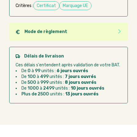
Critères :
Certificat
Marquage UE
Mode de règlement
Quel que soit le mode de règlement, vous pouvez
passer commande en ligne sur Good Act.
Paiement CB :
paiement sécurisé par carte
Délais de livraison
bancaire
Ces délais s'entendent après validation de votre BAT.
Virement bancaire :
règlement sur facture
De
0
à
99
unités :
6 jours ouvrés
après la commande
De
100
à
499
unités :
7 jours ouvrés
De
500
à
999
unités :
8 jours ouvrés
Chorus Pro :
règlement par mandat
De
1000
à
2499
unités :
10 jours ouvrés
administratif après la commande
Plus de 2500
unités :
13 jours ouvrés