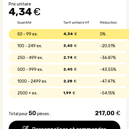
de
4,34
€
siège
pliable
Quantité
Tarif unitaire HT
Réduction
50 - 99
4,34
€
0%
100 - 249
3,45
€
20.51%
250 - 499
2,74
€
36.87%
500 - 999
2,45
€
43.55%
1000 - 2499
2,28
€
47.47%
2500 +
1,99
€
54.15%
50
217,00
€
Total pour
pièces :