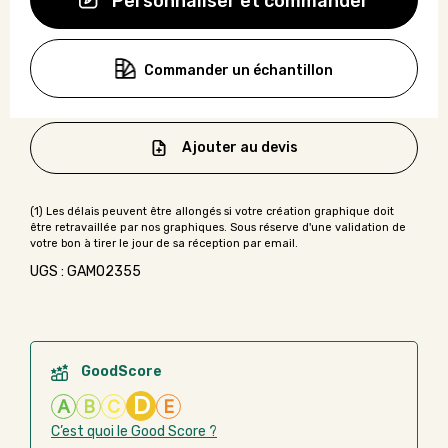
Personnaliser et commander
Commander un échantillon
Ajouter au devis
UGS : GAMO2355
GoodScore
D
A
B
C
E
C’est quoi le Good Score ?