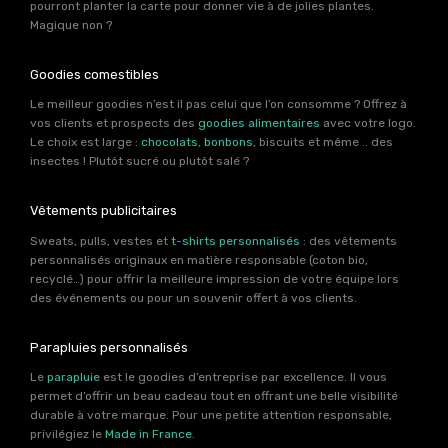
pourront planter la carte pour donner vie à de jolies plantes.
Magique non ?
Goodies comestibles
Le meilleur goodies n’est il pas celui que l’on consomme ? Offrez à
vos clients et prospects des
goodies alimentaires
avec votre logo.
Le choix est large :
chocolats
,
bonbons
, biscuits et même .. des
insectes ! Plutôt sucré ou plutôt salé ?
Vêtements publicitaires
Sweats, pulls, vestes et
t-shirts personnalisés
: des vêtements
personnalisés originaux en matière responsable (coton bio,
recyclé…) pour offrir la meilleure impression de votre équipe lors
des événements ou pour un souvenir offert à vos clients.
Parapluies personnalisés
Le
parapluie
est le goodies d’entreprise par excellence. Il vous
permet d’offrir un beau cadeau tout en offrant une belle visibilité
durable à votre marque. Pour une petite attention responsable,
privilégiez le
Made in France
.