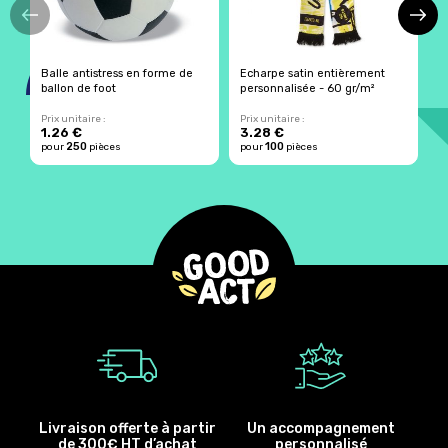
Balle antistress en forme de
Echarpe satin entièrement
B
ballon de foot
personnalisée - 60 gr/m²
c
Prix unitaire :
Prix unitaire :
Pr
1.26 €
3.28 €
8
250
100
pour
pièces
pour
pièces
p
Livraison offerte à partir
Un accompagnement
de 300€ HT d’achat
personnalisé