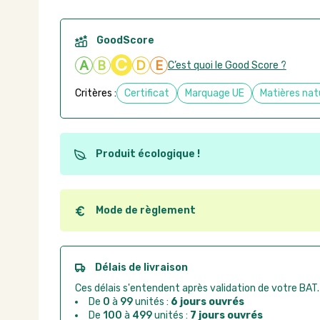
GoodScore
C
A
B
D
E
C’est quoi le Good Score ?
Critères :
Certificat
Marquage UE
Matières nat
Produit écologique !
Ce produit est éco-conçu, il a été fabriqué à partir d
recyclables. Ces produits peuvent plus facilement ob
utilisation. L'origine de fabrication du produit n'entre
Mode de règlement
conception.
Quel que soit le mode de règlement, vous pouvez pas
Good Act.
Paiement CB :
paiement sécurisé par carte banc
Délais de livraison
Virement bancaire :
règlement sur facture apr
Ces délais s'entendent après validation de votre BAT.
Chorus Pro :
règlement par mandat administrat
De
0
à
99
unités :
6 jours ouvrés
De
100
à
499
unités :
7 jours ouvrés