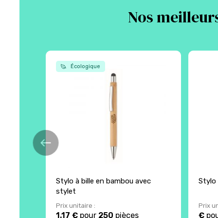
Nos meilleurs
Écologique
Stylo à bille en bambou avec
Stylo 
stylet
Prix unitaire :
Prix un
1.17 €
pour
250
pièces
€
po