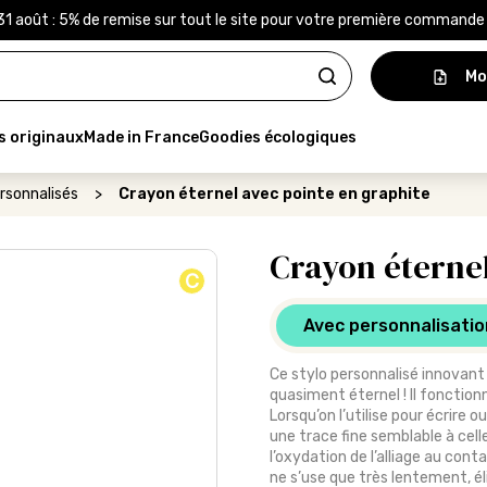
31 août : 5% de remise sur tout le site pour votre première command
Mo
s originaux
Made in France
Goodies écologiques
rsonnalisés
>
Crayon éternel avec pointe en graphite
Crayon éternel
C
Avec personnalisatio
Ce stylo personnalisé innovant s
quasiment éternel ! Il fonction
Lorsqu’on l’utilise pour écrire o
une trace fine semblable à cel
l’oxydation de l’alliage au cont
ne s’use que très lentement, él