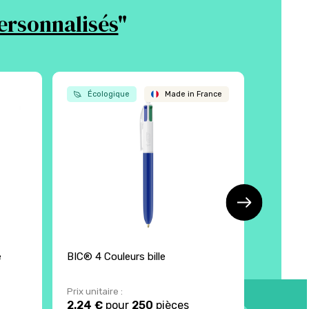
ersonnalisés
"
Écologique
Made in France
Écol
e
BIC® 4 Couleurs bille
Stylo bil
Prix unitaire :
Prix unita
2.24 €
pour
250
pièces
0.57 €