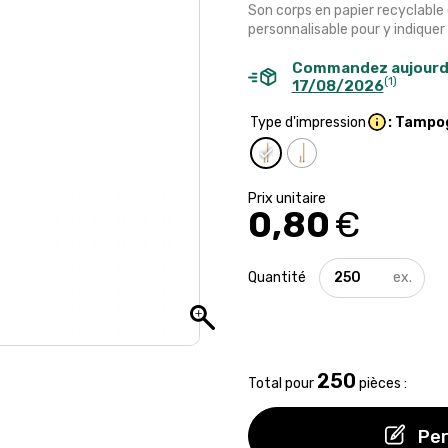
Son corps en papier recyclable
personnalisable pour y indiquer
Commandez aujourd
(1)
17/08/2026
Type d'impression
: Tampo
0,80
€
quantité
de
Crayon
éternel
avec
pointe
250
en
Total pour
pièces :
graphite
Per