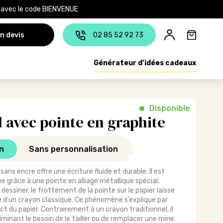
e avec le code BIENVENUE
n devis
02 85 52 92 73
Générateur d’idées cadeaux
Disponible
 avec pointe en graphite
n
Sans personnalisation
ans encre offre une écriture fluide et durable. Il est
ne grâce à une pointe en alliage métallique spécial.
u dessiner, le frottement de la pointe sur le papier laisse
le d’un crayon classique. Ce phénomène s’explique par
act du papier. Contrairement à un crayon traditionnel, il
iminant le besoin de le tailler ou de remplacer une mine.