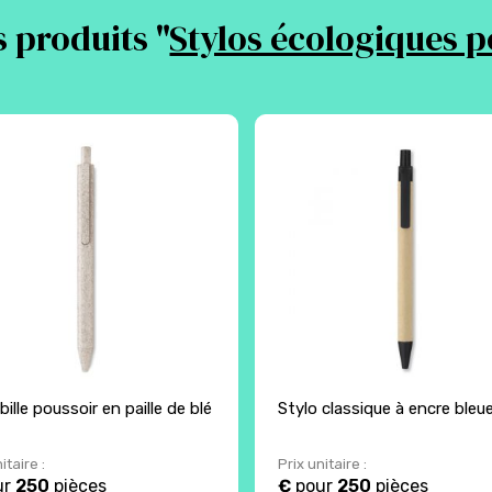
 produits "
Stylos écologiques p
bille poussoir en paille de blé
Stylo classique à encre bleu
itaire :
Prix unitaire :
ur
250
pièces
€
pour
250
pièces