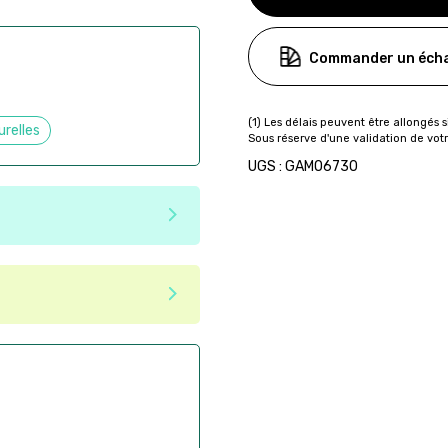
Commander un écha
urelles
UGS : GAMO6730
e matériaux recyclés ou
tenir une seconde vie après
 pas dans les critères d'éco-
ser commande en ligne sur
aire
ès la commande
if après la commande