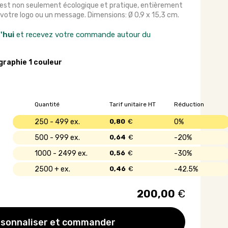
 est non seulement écologique et pratique, entièrement
 votre logo ou un message. Dimensions: Ø 0,9 x 15,3 cm.
'hui
et recevez votre commande autour du
graphie 1 couleur
Quantité
Tarif unitaire HT
Réduction
250 - 499
0,80
€
0%
500 - 999
0,64
€
20%
1000 - 2499
0,56
€
30%
2500 +
0,46
€
42.5%
200,00
€
sonnaliser et commander