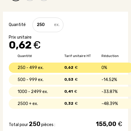
quantité
de
Crayon
papier
0,62
€
en
bois
Quantité
Tarif unitaire HT
Réduction
250 - 499
0,62
€
0%
500 - 999
0,53
€
14.52%
1000 - 2499
0,41
€
33.87%
2500 +
0,32
€
48.39%
250
155,00
€
Total pour
pièces :