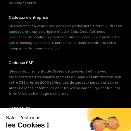
un budget serré.
Cadeaux d'entreprise
Un événement à venir ? Une occasion particulière à fêter ? Offrez un
cadeau d’entreprise
original et utile. Chez Good Act, nous
proposons de nombreux produits promotionnels pour transmettre
votre message publicitaire personnalisé dans le cadre de votre
campagne de communication.
Cadeaux CSE
Découvrez une multitude d’idées de goodies à offrir à vos
collaborateurs. Les experts produits de Good Act ont déniché pour
votre
CSE
près de 2000 références de cadeaux personnalisables.
Autant d’idées potentielles pour trouver le cadeau qui contribuera
à renforcer votre image de marque.
Goodies RSE
Vous souhaitez communiquer en accord avec vos valeurs ? Ca
tombe bien ! Un grand nombre de produits présents sur Good Act
sont fabriqués en France et en Europe.
Notre sélection RSE
vous