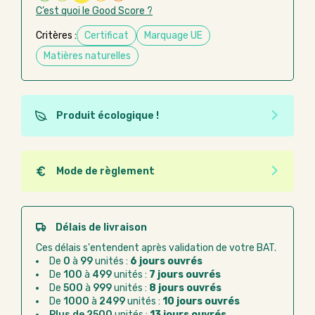
C’est quoi le Good Score ?
Critères :
Certificat
Marquage UE
Matières naturelles
Produit écologique !
Ce produit est éco-conçu, il a été fabriqué à partir de
matériaux recyclés ou recyclables. Ces produits
peuvent plus facilement obtenir une seconde vie
Mode de règlement
après utilisation. L'origine de fabrication du produit
Quel que soit le mode de règlement, vous pouvez
n'entre pas dans les critères d'éco-conception.
passer commande en ligne sur Good Act.
Paiement CB :
paiement sécurisé par carte
Délais de livraison
bancaire
Ces délais s'entendent après validation de votre BAT.
Virement bancaire :
règlement sur facture
De
0
à
99
unités :
6 jours ouvrés
après la commande
De
100
à
499
unités :
7 jours ouvrés
De
500
à
999
unités :
8 jours ouvrés
Chorus Pro :
règlement par mandat
De
1000
à
2499
unités :
10 jours ouvrés
administratif après la commande
Plus de 2500
unités :
13 jours ouvrés