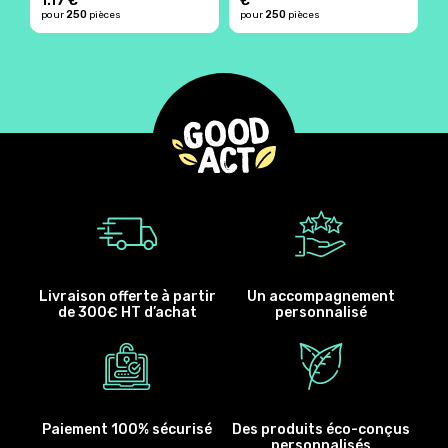
1.17 €
€
250
250
pour
pièces
pour
pièces
p
Livraison offerte à partir
Un accompagnement
de 300€ HT d’achat
personnalisé
Paiement 100% sécurisé
Des produits éco-conçus
personnalisés