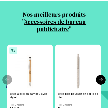
Nos meilleurs produits
"
Accessoires de bureau
publicitaire
"
Stylo à bille en bambou avec
Stylo bille poussoir en paille de
S
stylet
blé
Prix unitaire :
Prix unitaire :
Pr