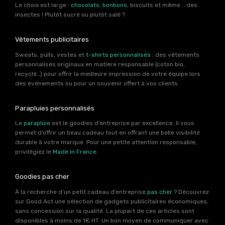
Le choix est large :
chocolats
,
bonbons
, biscuits et même .. des
insectes ! Plutôt sucré ou plutôt salé ?
Vêtements publicitaires
Sweats, pulls, vestes et
t-shirts personnalisés
: des vêtements
personnalisés originaux en matière responsable (coton bio,
recyclé…) pour offrir la meilleure impression de votre équipe lors
des événements ou pour un souvenir offert à vos clients.
Parapluies personnalisés
Le
parapluie
est le goodies d’entreprise par excellence. Il vous
permet d’offrir un beau cadeau tout en offrant une belle visibilité
durable à votre marque. Pour une petite attention responsable,
privilégiez le
Made in France
.
Goodies pas cher
À la recherche d’un petit cadeau d’entreprise
pas cher
? Découvrez
sur Good Act une sélection de gadgets publicitaires économiques,
sans concession sur la qualité. La plupart de ces articles sont
disponibles à moins de 1€ HT. Un bon moyen de communiquer avec