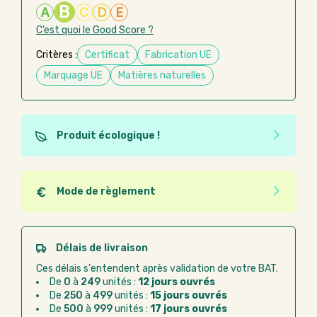
B
A
C
D
E
C’est quoi le Good Score ?
Critères :
Certificat
Fabrication UE
Marquage UE
Matières naturelles
Produit écologique !
Ce produit est éco-conçu, il a été fabriqué à partir de
matériaux recyclés ou recyclables. Ces produits
peuvent plus facilement obtenir une seconde vie
Mode de règlement
après utilisation. L'origine de fabrication du produit
Quel que soit le mode de règlement, vous pouvez
n'entre pas dans les critères d'éco-conception.
passer commande en ligne sur Good Act.
Paiement CB :
paiement sécurisé par carte
Délais de livraison
bancaire
Ces délais s'entendent après validation de votre BAT.
Virement bancaire :
règlement sur facture
De
0
à
249
unités :
12 jours ouvrés
après la commande
De
250
à
499
unités :
15 jours ouvrés
De
500
à
999
unités :
17 jours ouvrés
Chorus Pro :
règlement par mandat