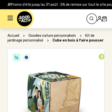
🎁Promo d'été jusqu'au 31 août : 5% de remise sur tout le site
Rechercher :
Accueil
>
Goodies nature personnalisés
>
Kit de
jardinage personnalisé
>
Cube en bois à faire pousser
B