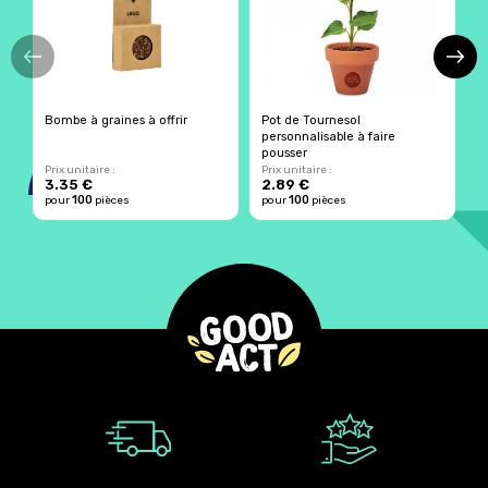
Bombe à graines à offrir
Pot de Tournesol
T
personnalisable à faire
pousser
Prix unitaire :
Prix unitaire :
Pr
3.35 €
2.89 €
4
100
100
pour
pièces
pour
pièces
p