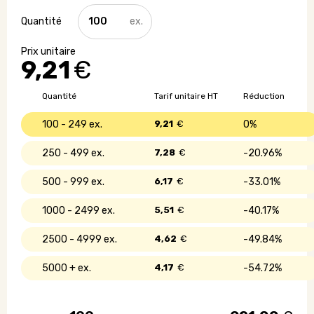
quantité
de
Cube
en
9,21
€
bois
à
faire
Quantité
Tarif unitaire HT
Réduction
pousser
100 - 249
9,21
€
0%
250 - 499
7,28
€
20.96%
500 - 999
6,17
€
33.01%
1000 - 2499
5,51
€
40.17%
2500 - 4999
4,62
€
49.84%
5000 +
4,17
€
54.72%