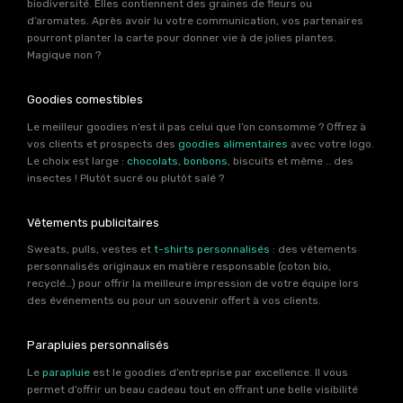
biodiversité. Elles contiennent des graines de fleurs ou
d’aromates. Après avoir lu votre communication, vos partenaires
pourront planter la carte pour donner vie à de jolies plantes.
Magique non ?
Goodies comestibles
Le meilleur goodies n’est il pas celui que l’on consomme ? Offrez à
vos clients et prospects des
goodies alimentaires
avec votre logo.
Le choix est large :
chocolats
,
bonbons
, biscuits et même .. des
insectes ! Plutôt sucré ou plutôt salé ?
Vêtements publicitaires
Sweats, pulls, vestes et
t-shirts personnalisés
: des vêtements
personnalisés originaux en matière responsable (coton bio,
recyclé…) pour offrir la meilleure impression de votre équipe lors
des événements ou pour un souvenir offert à vos clients.
Parapluies personnalisés
Le
parapluie
est le goodies d’entreprise par excellence. Il vous
permet d’offrir un beau cadeau tout en offrant une belle visibilité