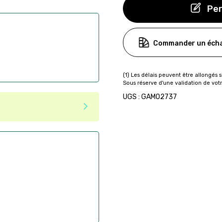
Per
Commander un écha
UGS : GAMO2737
ser commande en ligne sur
aire
ès la commande
if après la commande