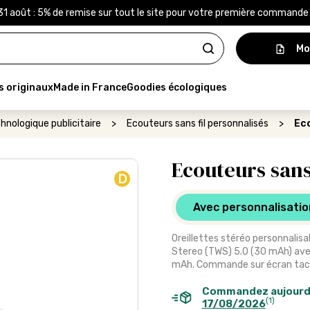
31 août : 5% de remise sur tout le site pour votre première command
Mo
s originaux
Made in France
Goodies écologiques
hnologique publicitaire
>
Ecouteurs sans fil personnalisés
>
Eco
Ecouteurs sans 
D
Avec personnalisatio
Oreillettes stéréo personnalisab
Stereo (TWS) 5.0 (30 mAh) av
mAh. Commande sur écran tactil
Commandez aujourd
(1)
17/08/2026