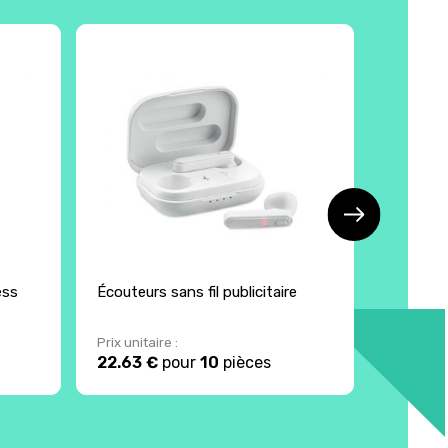
ess
Écouteurs sans fil publicitaire
Écouteur
Prix unitaire :
Prix unita
22.63 €
pour
10
pièces
4.2 €
p