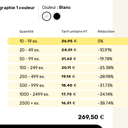
Couleur
: Blanc
graphie 1 couleur
Quantité
Tarif unitaire HT
Réduction
10 - 19
26,95
€
0%
20 - 49
24,01
€
10.91%
50 - 99
21,62
€
19.78%
100 - 249
20,11
€
25.38%
250 - 499
19,14
€
28.98%
500 - 999
18,40
€
31.73%
1000 - 2499
17,75
€
34.14%
2500 +
16,51
€
38.74%
269,50
€