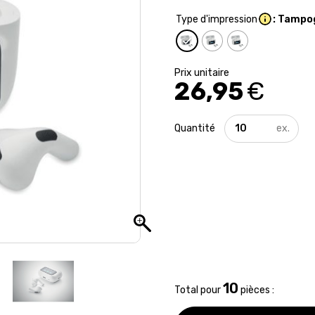
Type d'impression
: Tampo
26,95
€
quantité
de
Ecouteurs
sans
fil
écran
tactile
10
Total pour
pièces :