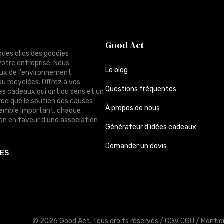
Good Act
ques clics des goodies
votre entreprise. Nous
Le blog
ux de l'environnement,
ou recyclées. Offrez à vos
Questions fréquentes
des cadeaux qui ont du sens et un
rce que le soutien des causes
À propos de nous
semble important, chaque
n en faveur d'une association
Générateur d’idées cadeaux
Demander un devis
TES
© 2026 Good Act.
Tous droits réservés /
CGV CGU
/
Mentio