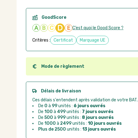
GoodScore
D
A
B
C
E
C’est quoi le Good Score ?
Critères :
Certificat
Marquage UE
Mode de règlement
Quel que soit le mode de règlement, vous pouvez pas
Good Act.
Paiement CB :
paiement sécurisé par carte banc
Délais de livraison
Virement bancaire :
règlement sur facture apr
Ces délais s'entendent après validation de votre BAT.
Chorus Pro :
règlement par mandat administrat
De
0
à
99
unités :
6 jours ouvrés
De
100
à
499
unités :
7 jours ouvrés
De
500
à
999
unités :
8 jours ouvrés
De
1000
à
2499
unités :
10 jours ouvrés
Plus de 2500
unités :
13 jours ouvrés