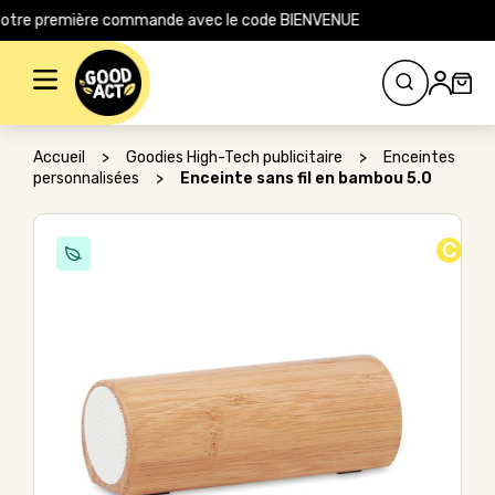
r tout le site pour votre première commande avec le code BIENVENUE
Rechercher :
Accueil
>
Goodies High-Tech publicitaire
>
Enceintes
personnalisées
>
Enceinte sans fil en bambou 5.0
C