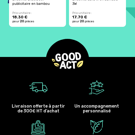
publicitaire en bambou
3W
e
Prix unitaire :
Prix unitaire :
Pr
18.30 €
17.70 €
20
20
pour
pièces
pour
pièces
p
Livraison offerte à partir
Un accompagnement
de 300€ HT d’achat
personnalisé