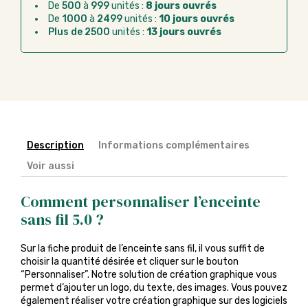
De
500
à
999
unités :
8 jours ouvrés
Chorus Pro :
règlement par mandat
De
1000
à
2499
unités :
10 jours ouvrés
administratif après la commande
Plus de 2500
unités :
13 jours ouvrés
Description
Informations complémentaires
Voir aussi
Comment personnaliser l’enceinte
sans fil 5.0 ?
Sur la fiche produit de l’enceinte sans fil, il vous suffit de
choisir la quantité désirée et cliquer sur le bouton
“Personnaliser”. Notre solution de création graphique vous
permet d’ajouter un logo, du texte, des images. Vous pouvez
également réaliser votre création graphique sur des logiciels