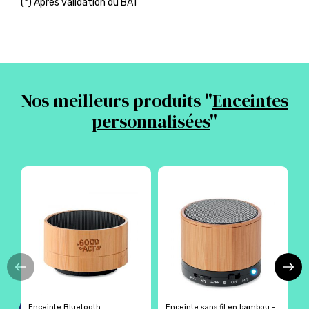
(*) Après validation du BAT
Nos meilleurs produits "
Enceintes
personnalisées
"
Enceinte Bluetooth
Enceinte sans fil en bambou -
G