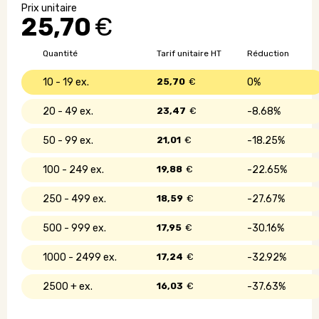
sans
25,70
€
fil
en
bambou
Quantité
Tarif unitaire HT
Réduction
5.0
10 - 19
25,70
€
0%
20 - 49
23,47
€
8.68%
50 - 99
21,01
€
18.25%
100 - 249
19,88
€
22.65%
250 - 499
18,59
€
27.67%
500 - 999
17,95
€
30.16%
1000 - 2499
17,24
€
32.92%
2500 +
16,03
€
37.63%