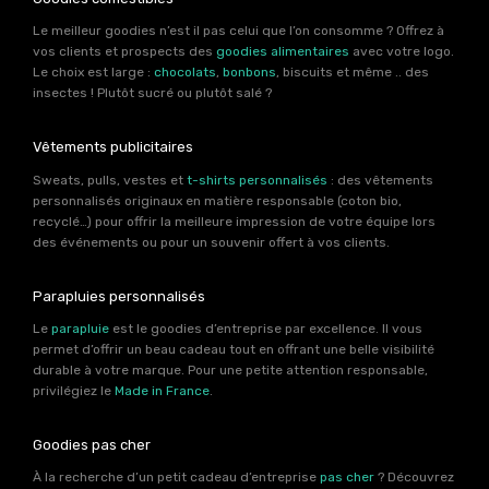
Le meilleur goodies n’est il pas celui que l’on consomme ? Offrez à
vos clients et prospects des
goodies alimentaires
avec votre logo.
Le choix est large :
chocolats
,
bonbons
, biscuits et même .. des
insectes ! Plutôt sucré ou plutôt salé ?
Vêtements publicitaires
Sweats, pulls, vestes et
t-shirts personnalisés
: des vêtements
personnalisés originaux en matière responsable (coton bio,
recyclé…) pour offrir la meilleure impression de votre équipe lors
des événements ou pour un souvenir offert à vos clients.
Parapluies personnalisés
Le
parapluie
est le goodies d’entreprise par excellence. Il vous
permet d’offrir un beau cadeau tout en offrant une belle visibilité
durable à votre marque. Pour une petite attention responsable,
privilégiez le
Made in France
.
Goodies pas cher
À la recherche d’un petit cadeau d’entreprise
pas cher
? Découvrez