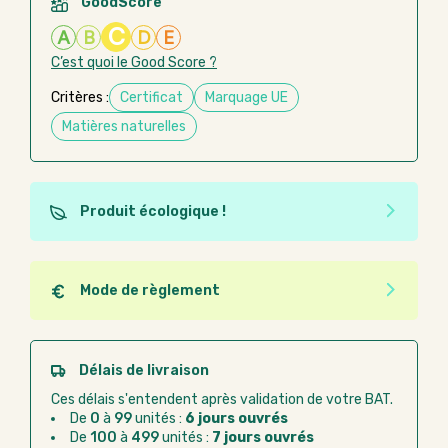
GoodScore
C
A
B
D
E
C’est quoi le Good Score ?
Critères :
Certificat
Marquage UE
Matières naturelles
Produit écologique !
Ce produit est éco-conçu, il a été fabriqué à partir de
matériaux recyclés ou recyclables. Ces produits
peuvent plus facilement obtenir une seconde vie
Mode de règlement
après utilisation. L'origine de fabrication du produit
Quel que soit le mode de règlement, vous pouvez
n'entre pas dans les critères d'éco-conception.
passer commande en ligne sur Good Act.
Paiement CB :
paiement sécurisé par carte
Délais de livraison
bancaire
Ces délais s'entendent après validation de votre BAT.
Virement bancaire :
règlement sur facture
De
0
à
99
unités :
6 jours ouvrés
après la commande
De
100
à
499
unités :
7 jours ouvrés