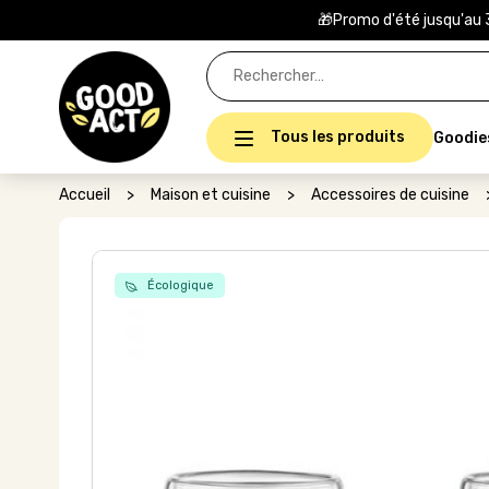
🎁Promo d'été jusqu'au 
Rechercher :
Tous les produits
Goodie
Accueil
>
Maison et cuisine
>
Accessoires de cuisine
Écologique