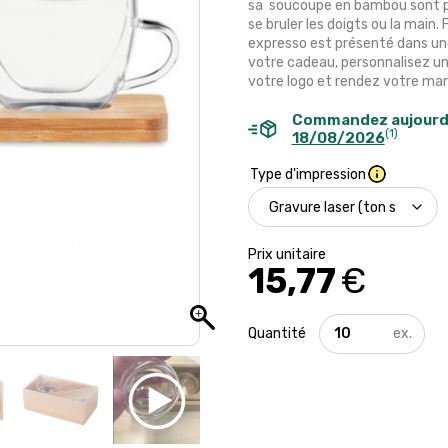
sa soucoupe en bambou sont pa
se bruler les doigts ou la main. 
expresso est présenté dans une j
votre cadeau, personnalisez un
votre logo et rendez votre mar
Commandez aujourd
(1)
18/08/2026
Type d'impression
15,77
€
quantité
de
Ensemble
de
2
tasses
à