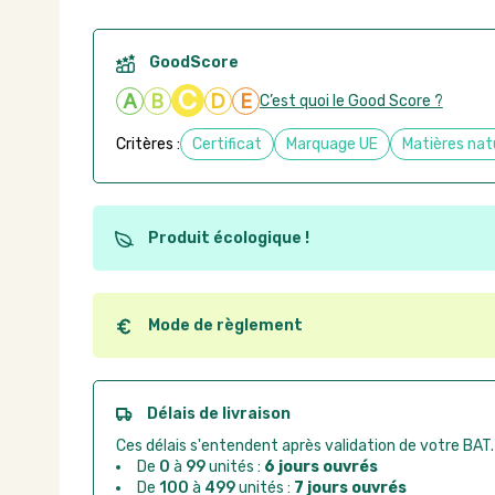
GoodScore
C
A
B
D
E
C’est quoi le Good Score ?
Critères :
Certificat
Marquage UE
Matières nat
Produit écologique !
Ce produit est éco-conçu, il a été fabriqué à partir d
recyclables. Ces produits peuvent plus facilement ob
utilisation. L'origine de fabrication du produit n'entre
Mode de règlement
conception.
Quel que soit le mode de règlement, vous pouvez pas
Good Act.
Paiement CB :
paiement sécurisé par carte banc
Délais de livraison
Virement bancaire :
règlement sur facture apr
Ces délais s'entendent après validation de votre BAT.
Chorus Pro :
règlement par mandat administrat
De
0
à
99
unités :
6 jours ouvrés
De
100
à
499
unités :
7 jours ouvrés