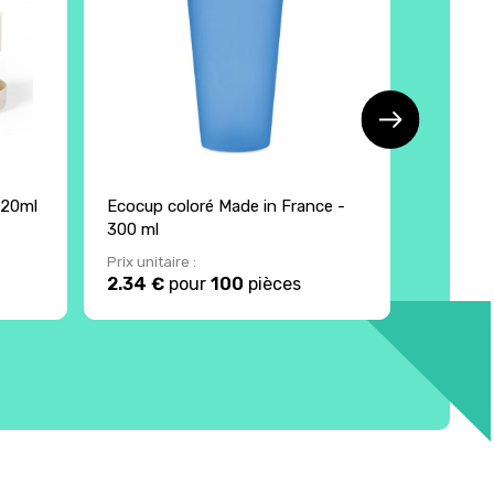
220ml
Ecocup coloré Made in France -
Lanyard
300 ml
coton
Prix unitaire :
Prix unita
2.34 €
pour
100
pièces
1.63 €