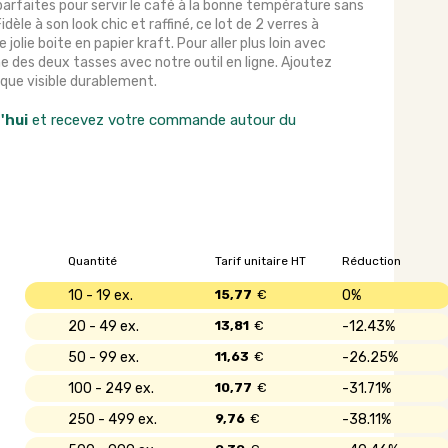
rfaites pour servir le café à la bonne température sans
Fidèle à son look chic et raffiné, ce lot de 2 verres à
olie boite en papier kraft. Pour aller plus loin avec
e des deux tasses avec notre outil en ligne. Ajoutez
que visible durablement.
'hui
et recevez votre commande autour du
Quantité
Tarif unitaire HT
Réduction
10 - 19
15,77
€
0%
20 - 49
13,81
€
12.43%
50 - 99
11,63
€
26.25%
100 - 249
10,77
€
31.71%
250 - 499
9,76
€
38.11%