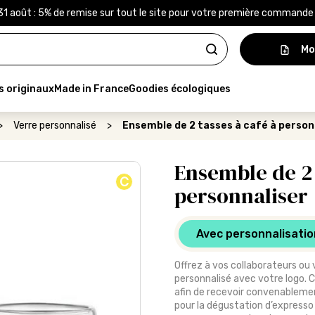
31 août : 5% de remise sur tout le site pour votre première command
Mo
s originaux
Made in France
Goodies écologiques
>
Verre personnalisé
>
Ensemble de 2 tasses à café à person
Ensemble de 2 
C
personnaliser
Avec personnalisatio
Offrez à vos collaborateurs ou
personnalisé avec votre logo. C
afin de recevoir convenablement
pour la dégustation d’expresso 