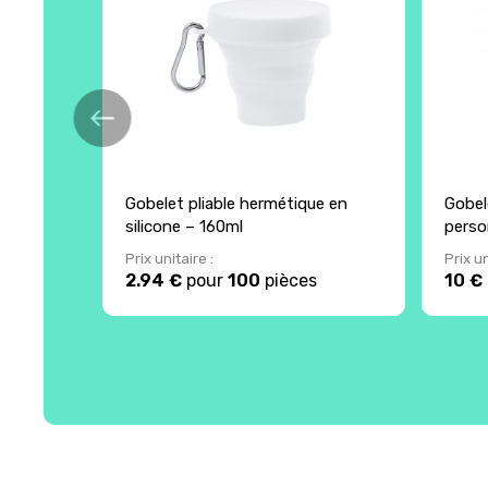
Gobelet pliable hermétique en
Gobel
silicone – 160ml
perso
Prix unitaire :
Prix un
2.94 €
pour
100
pièces
10 €