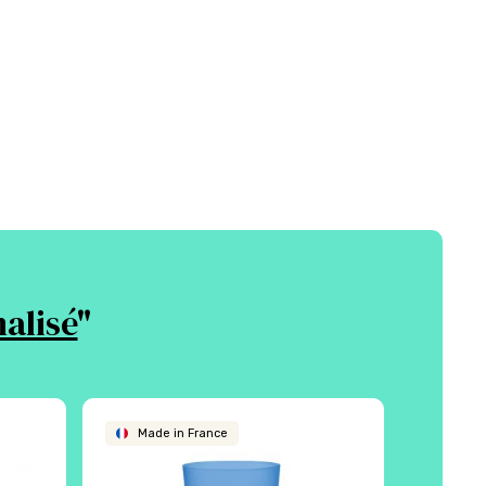
alisé
"
Made in France
Écol