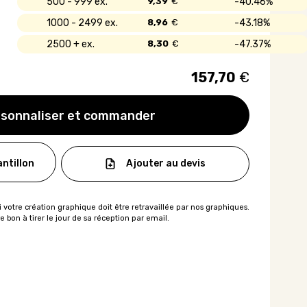
500 - 999
9,39
€
40.46%
1000 - 2499
8,96
€
43.18%
2500 +
8,30
€
47.37%
157,70
€
sonnaliser et commander
Ajouter au devis
ntillon