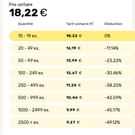
stylo
18,22
€
et
porte-
mine
Quantité
Tarif unitaire HT
Réduction
10 - 19
18,22
€
0%
20 - 49
16,19
€
11.14%
50 - 99
13,99
€
23.22%
100 - 249
12,67
€
30.46%
250 - 499
11,25
€
38.25%
500 - 999
10,46
€
42.59%
1000 - 2499
9,99
€
45.17%
2500 +
9,27
€
49.12%