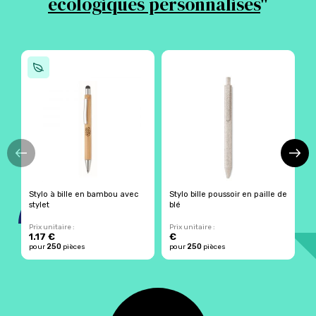
écologiques personnalisés
"
Stylo à bille en bambou avec
Stylo bille poussoir en paille de
S
stylet
blé
Prix unitaire :
Prix unitaire :
Pr
1.17 €
€
250
250
pour
pièces
pour
pièces
p