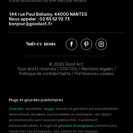
d'une association ou une ONG partenaire.
144 rue Paul Bellamy, 44000 NANTES
Nous appeler :
02 85 52 92 73
bonjour@goodact.fr
Suivez-nous
© 2026 Good Act.
Tous droits réservés /
CGV CGU
/
Mentions légales
/
Politique de confidentialité
/
Préférences cookies
Mugs et gourdes publicitaires
Gourdes
, bouteilles,
mugs
, tasses et gobelets personnalisables :
alternatives durables aux bouteilles en plastique, ces objets
promotionnels sont souvent plébiscités. Facilement
personnalisables, il s’agit de
goodies écologiques
parfaits pour
remercier vos prospects, vos clients et vos équipes.