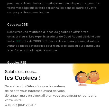
proposons de nombreux produits promotionnels pour transmettre
votre message publicitaire personnalisé dans le cadre de votre
campagne de communication.
Cadeaux CSE
Découvrez une multitude d’idées de goodies à offrir à vos
collaborateurs. Les experts produits de Good Act ont déniché pour
votre
CSE
près de 2000 références de cadeaux personnalisables.
Autant d’idées potentielles pour trouver le cadeau qui contribuera
à renforcer votre image de marque.
Goodies RSE
Vous souhaitez communiquer en accord avec vos valeurs ? Ca
tombe bien ! Un grand nombre de produits présents sur Good Act
sont fabriqués en France et en Europe.
Notre sélection RSE
vous
permet de trouver un goodies parfait pour votre campagne de
communication. Des produits fabriqués avec amour dans de
bonnes conditions et un impact limité sur la planête.