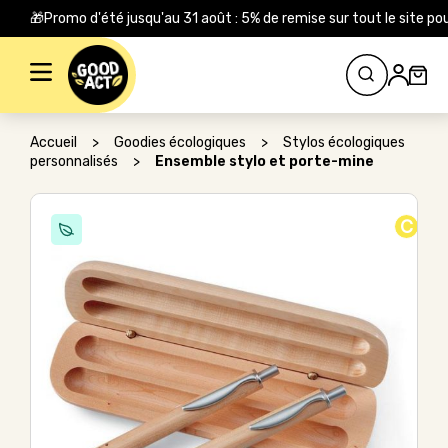
🎁Promo d'été jusqu'au 31 août : 5% de remise sur tout le site
Rechercher :
Accueil
>
Goodies écologiques
>
Stylos écologiques
personnalisés
>
Ensemble stylo et porte-mine
C