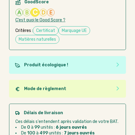
GoodScore
C
A
B
D
E
C’est quoi le Good Score ?
Critères :
Certificat
Marquage UE
Matières naturelles
Produit écologique !
Ce produit est éco-conçu, il a été fabriqué à partir de
matériaux recyclés ou recyclables. Ces produits
peuvent plus facilement obtenir une seconde vie
Mode de règlement
après utilisation. L'origine de fabrication du produit
Quel que soit le mode de règlement, vous pouvez
n'entre pas dans les critères d'éco-conception.
passer commande en ligne sur Good Act.
Paiement CB :
paiement sécurisé par carte
Délais de livraison
bancaire
Ces délais s'entendent après validation de votre BAT.
Virement bancaire :
règlement sur facture
De
0
à
99
unités :
6 jours ouvrés
après la commande
De
100
à
499
unités :
7 jours ouvrés