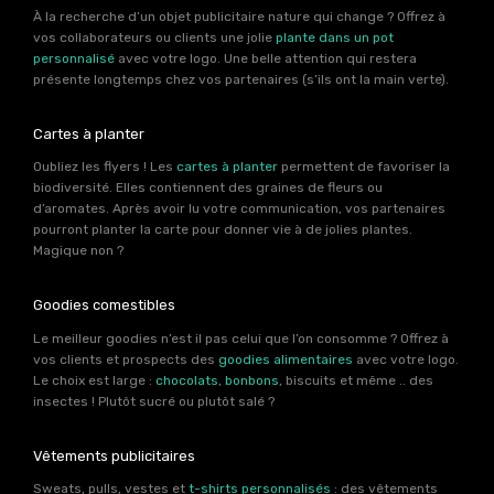
À la recherche d’un objet publicitaire nature qui change ? Offrez à
vos collaborateurs ou clients une jolie
plante dans un pot
personnalisé
avec votre logo. Une belle attention qui restera
présente longtemps chez vos partenaires (s’ils ont la main verte).
Cartes à planter
Oubliez les flyers ! Les
cartes à planter
permettent de favoriser la
biodiversité. Elles contiennent des graines de fleurs ou
d’aromates. Après avoir lu votre communication, vos partenaires
pourront planter la carte pour donner vie à de jolies plantes.
Magique non ?
Goodies comestibles
Le meilleur goodies n’est il pas celui que l’on consomme ? Offrez à
vos clients et prospects des
goodies alimentaires
avec votre logo.
Le choix est large :
chocolats
,
bonbons
, biscuits et même .. des
insectes ! Plutôt sucré ou plutôt salé ?
Vêtements publicitaires
Sweats, pulls, vestes et
t-shirts personnalisés
: des vêtements