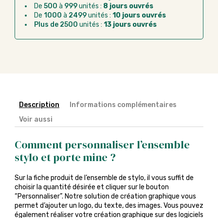
De
500
à
999
unités :
8 jours ouvrés
Chorus Pro :
règlement par mandat
De
1000
à
2499
unités :
10 jours ouvrés
administratif après la commande
Plus de 2500
unités :
13 jours ouvrés
Description
Informations complémentaires
Voir aussi
Comment personnaliser l’ensemble
stylo et porte mine ?
Sur la fiche produit de l’ensemble de stylo, il vous suffit de
choisir la quantité désirée et cliquer sur le bouton
“Personnaliser”. Notre solution de création graphique vous
permet d’ajouter un logo, du texte, des images. Vous pouvez
également réaliser votre création graphique sur des logiciels