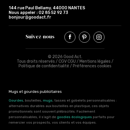
144 rue Paul Bellamy, 44000 NANTES
Nous appeler :
02 85 52 92 73
bonjour@goodact.fr
Suivez-nous
© 2026 Good Act.
Tous droits réservés /
CGV CGU
/
Mentions légales
/
Politique de confidentialité
/
Préférences cookies
Mugs et gourdes publicitaires
Gourdes
, bouteilles,
mugs
, tasses et gobelets personnalisables :
alternatives durables aux bouteilles en plastique, ces objets
promotionnels sont souvent plébiscités. Facilement
personnalisables, il s’agit de
goodies écologiques
parfaits pour
remercier vos prospects, vos clients et vos équipes.