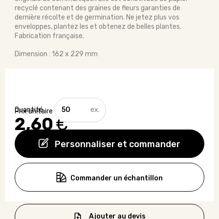
recyclé contenant des graines de fleurs garanties de
dernière récolte et de germination. Ne jetez plus vos
enveloppes, plantez les et obtenez de belles plantes.
Fabrication française.
Dimension : 162 x 229 mm
quantité
de
2,60
€
Enveloppe
à
planter
Personnaliser et commander
C5
Commander un échantillon
Ajouter au devis