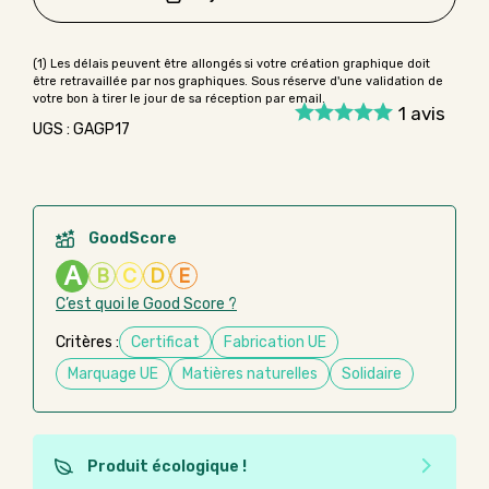
1
avis
UGS : GAGP17
GoodScore
A
B
C
D
E
C’est quoi le Good Score ?
Critères :
Certificat
Fabrication UE
Marquage UE
Matières naturelles
Solidaire
Produit écologique !