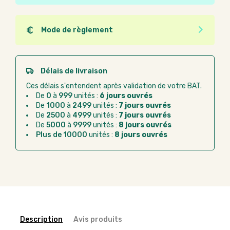
Ce produit est éco-conçu, il a été fabriqué à partir de
matériaux recyclés ou recyclables. Ces produits
peuvent plus facilement obtenir une seconde vie
Mode de règlement
après utilisation. L'origine de fabrication du produit
Quel que soit le mode de règlement, vous pouvez
n'entre pas dans les critères d'éco-conception.
passer commande en ligne sur Good Act.
Paiement CB :
paiement sécurisé par carte
Délais de livraison
bancaire
Ces délais s'entendent après validation de votre BAT.
Virement bancaire :
règlement sur facture
De
0
à
999
unités :
6 jours ouvrés
après la commande
De
1000
à
2499
unités :
7 jours ouvrés
De
2500
à
4999
unités :
7 jours ouvrés
Chorus Pro :
règlement par mandat
De
5000
à
9999
unités :
8 jours ouvrés
administratif après la commande
Plus de 10000
unités :
8 jours ouvrés
Description
Avis produits