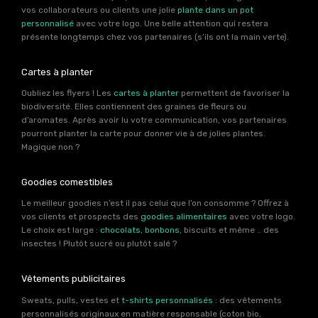
vos collaborateurs ou clients une jolie
plante dans un pot
personnalisé
avec votre logo. Une belle attention qui restera
présente longtemps chez vos partenaires (s’ils ont la main verte).
Cartes à planter
Oubliez les flyers ! Les
cartes à planter
permettent de favoriser la
biodiversité. Elles contiennent des graines de fleurs ou
d’aromates. Après avoir lu votre communication, vos partenaires
pourront planter la carte pour donner vie à de jolies plantes.
Magique non ?
Goodies comestibles
Le meilleur goodies n’est il pas celui que l’on consomme ? Offrez à
vos clients et prospects des
goodies alimentaires
avec votre logo.
Le choix est large :
chocolats
,
bonbons
, biscuits et même .. des
insectes ! Plutôt sucré ou plutôt salé ?
Vêtements publicitaires
Sweats, pulls, vestes et
t-shirts personnalisés
: des vêtements
personnalisés originaux en matière responsable (coton bio,