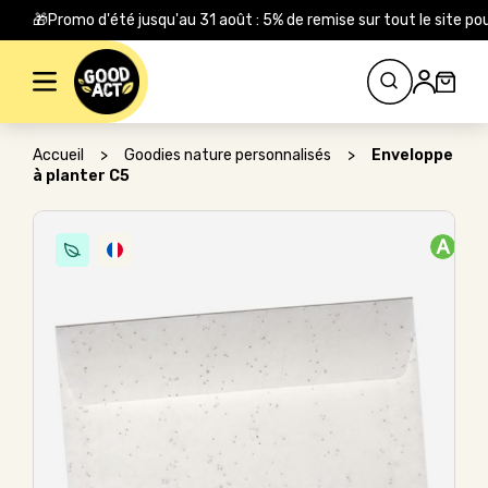
🎁Promo d'été jusqu'au 31 août : 5% de remise sur tout le site
Rechercher :
Accueil
>
Goodies nature personnalisés
>
Enveloppe
à planter C5
A