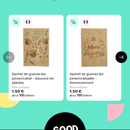
Sachet de graines bio
Sachet de graines bio
S
personnalisé - Sauvons les
personnalisable -
abeilles
Remerciement
Prix unitaire :
Prix unitaire :
Pr
1.50 €
1.50 €
1
100
100
pour
pièces
pour
pièces
p