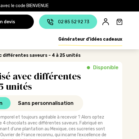
e avec le code BIENVENUE
n devis
02 85 52 92 73
Générateur d’idées cadeaux
c différentes saveurs – 4 à 25 unités
Disponible
isé avec différentes
5 unités
n
Sans personnalisation
mporel et toujours agréable à recevoir ? Alors optez
de 4 chocolats avec différentes saveurs. Fabriqué en
ant d’une plantation au Mexique, ces sucreries sont
Ouvrier de France reconnu, qui incarne l’excellence de