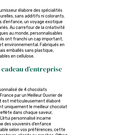
ournisseur élabore des spécialités
relles, sans additifs ni colorants.
s d’enfance, un voyage exotique
és. Au carrefour de la créativité
iques au monde, personnalisables
ils ont franchi un cap important,
f et environnemental. Fabriqués en
ais emballés sans plastique,
ables en cellulose.
 cadeau d’entreprise
rsonnalisé de 4 chocolats
France par un Meilleur Ouvrier de
at est méticuleusement élaboré
sant uniquement le meilleur chocolat
reflète dans chaque saveur,
L’étui personnalisé incarne
que des souvenirs d’enfance
able selon vos préférences, cette