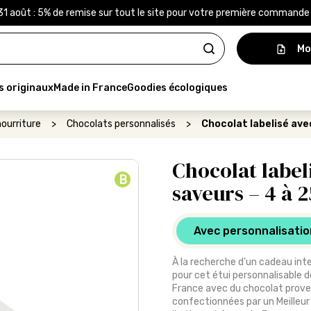
31 août : 5% de remise sur tout le site pour votre première command
Mo
s originaux
Made in France
Goodies écologiques
ourriture
>
Chocolats personnalisés
>
Chocolat labelisé ave
Chocolat label
B
saveurs – 4 à 2
Avec personnalisatio
À la recherche d’un cadeau inte
pour cet étui personnalisable 
France avec du chocolat proven
confectionnées par un Meilleur 