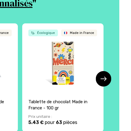
nnalisés
"
rance
Écologique
Made in France
Écol
de
Tablette de chocolat Made in
Carré de
France - 100 gr
France 
Prix unitaire :
Prix unita
5.43 €
pour
63
pièces
2.38 €