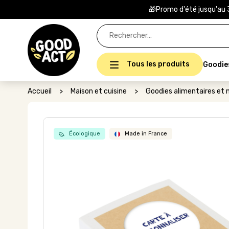
🎁Promo d'été jusqu'au 
Rechercher :
Tous les produits
Goodie
Accueil
>
Maison et cuisine
>
Goodies alimentaires et n
Écologique
Made in France