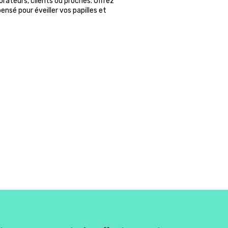
orateurs, clients ou proches. Offrez
nsé pour éveiller vos papilles et