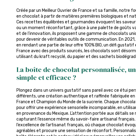
Créée par un Meilleur Ouvrier de France et sa famille, notre f
en chocolat à partir de matières premières biologiques et natu
Ces recettes équilibrées et gourmandes évoquent les saveur
ou un moment réconfortant, grâce à une palette de goûts vari
et de l’innovation, ils proposent une gamme de chocolats un
pour devenir de véritables outils de communication. En 2021, 
en rendant une partie de leur offre 100% BIO, un défi gustati
France avec des produits sourcés, les chocolats sont désorm
utilisant du kraft recyclé, du papier et des sachets biodégrad
La boîte de chocolat personnalisée, un
simple et efficace ?
Plongez dans un univers gustatif sans pareil avec ce étui pe
différents, une création authentique et raffinée fabriquée en 
France et Champion du Monde de la sucrerie. Chaque chocol
pour offrir une expérience sensorielle incomparable, en utili
en provenance du Mexique. L’attention portée aux détails se 
capturant l’essence même du savoir-faire artisanal français. 
l’excellence de l’artisanat français, où chaque chocolat évo
agréables et procure une sensation de réconfort. Personnalis