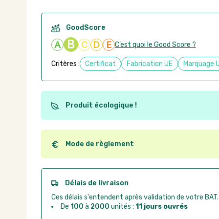
GoodScore
B
A
C
D
E
C’est quoi le Good Score ?
Critères :
Certificat
Fabrication UE
Marquage 
Produit écologique !
Ce produit est éco-conçu, il a été fabriqué à partir d
recyclables. Ces produits peuvent plus facilement ob
utilisation. L'origine de fabrication du produit n'entre
Mode de règlement
conception.
Quel que soit le mode de règlement, vous pouvez pas
Good Act.
Paiement CB :
paiement sécurisé par carte banc
Délais de livraison
Virement bancaire :
règlement sur facture apr
Ces délais s'entendent après validation de votre BAT.
Chorus Pro :
règlement par mandat administrat
De
100
à
2000
unités :
11 jours ouvrés