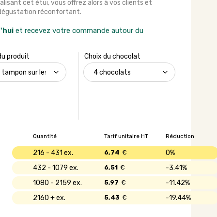
alisant cet étui, vous offrez alors à vos clients et
dégustation réconfortant.
'hui
et recevez votre commande autour du
du produit
Choix du chocolat
Quantité
Tarif unitaire HT
Réduction
216 - 431
6,74
€
0%
432 - 1079
6,51
€
3.41%
1080 - 2159
5,97
€
11.42%
2160 +
5,43
€
19.44%