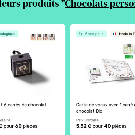
leurs produits "
Chocolats perso
ologique
Écologique
Made in F
et 6 carrés de chocolat
Carte de voeux avec 1 carré 
chocolat Bio
itaire :
Prix unitaire :
€
pour
60
pièces
5.52 €
pour
40
pièces