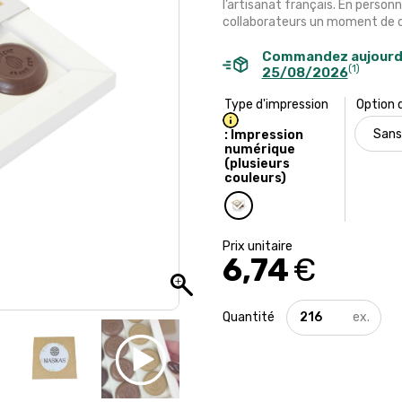
l’artisanat français. En personn
collaborateurs un moment de 
Commandez aujourd
(1)
25/08/2026
Type d'impression
Option 
: Impression
numérique
(plusieurs
couleurs)
6,74
€
quantité
de
Chocolat
labelisé
avec
différentes