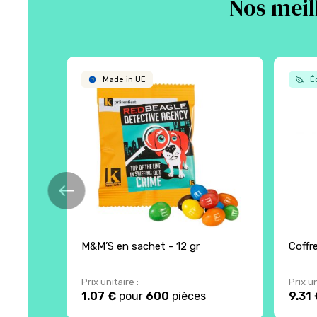
Nos meil
Made in UE
Éc
M&M’S en sachet - 12 gr
Coffr
Prix unitaire :
Prix un
1.07 €
pour
600
pièces
9.31 